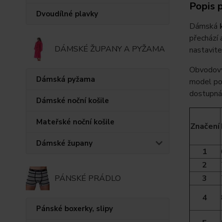
Popis 
Dvoudílné plavky
Dámská
přechází 
DÁMSKÉ ŽUPANY A PYŽAMA
nastavite
Obvodový 
Dámská pyžama
model pod
dostupná i
Dámské noční košile
Mateřské noční košile
Značení
Dámské župany
1
2
PÁNSKÉ PRÁDLO
3
4
Pánské boxerky, slipy