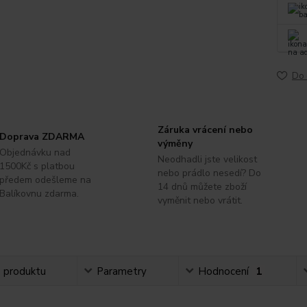
Do 
Záruka vrácení nebo
Doprava ZDARMA
výměny
Objednávku nad
Neodhadli jste velikost
1500Kč s platbou
nebo prádlo nesedí? Do
předem odešleme na
14 dnů můžete zboží
Balíkovnu zdarma.
vyměnit nebo vrátit.
s produktu
Parametry
Hodnocení
1