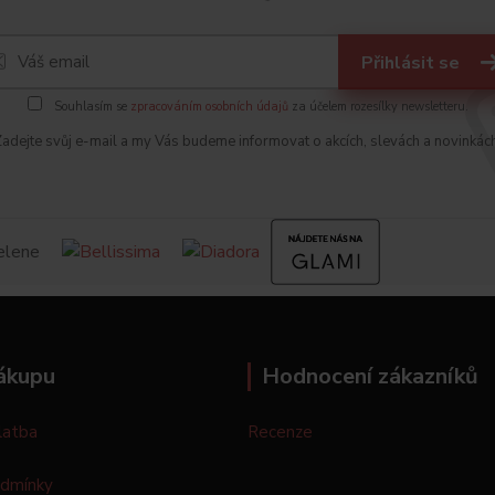
Přihlásit se
Souhlasím se
zpracováním osobních údajů
za účelem rozesílky newsletteru.
adejte svůj e-mail a my Vás budeme informovat o akcích, slevách a novinkác
ákupu
Hodnocení zákazníků
latba
Recenze
odmínky