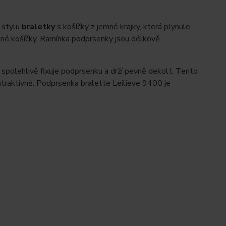
 stylu
braletky
s košíčky z jemné krajky, která plynule
ené košíčky. Ramínka podprsenky jsou délkově
e spolehlivě fixuje podprsenku a drží pevně dekolt. Tento
atraktivně. Podprsenka bralette Leilieve 9400 je