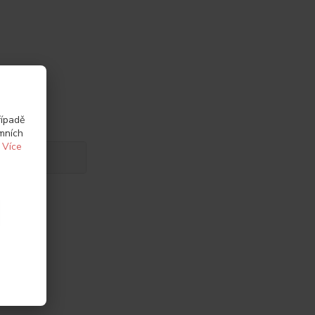
řípadě
amních
.
Více