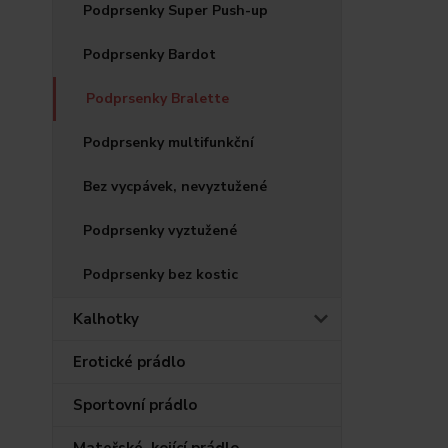
Podprsenky Super Push-up
Podprsenky Bardot
Podprsenky Bralette
Podprsenky multifunkční
Bez vycpávek, nevyztužené
Podprsenky vyztužené
Podprsenky bez kostic
Kalhotky
Erotické prádlo
Sportovní prádlo
Mateřské, kojící prádlo