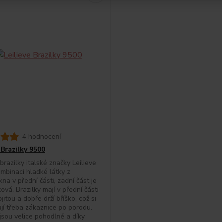
4 hodnocení
 Brazilky 9500
razilky italské značky Leilieve
ombinaci hladké látky z
na v přední části, zadní část je
ová. Brazilky mají v přední části
jitou a dobře drží bříško, což si
jí třeba zákaznice po porodu.
 jsou velice pohodlné a díky