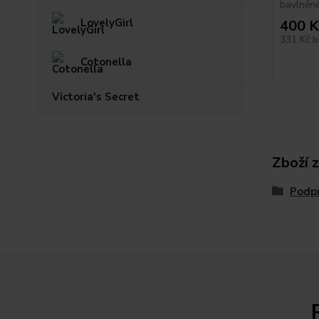
bavlněném
LovelyGirl
400 K
331 Kč
b
Cotonella
Victoria's Secret
Zboží 
Podp