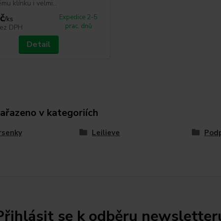
u klínku i velmi...
č
Expedice 2-5
/
ks
prac. dnů
ez DPH
Detail
zařazeno v kategoriích
rsenky
Leilieve
Podp
Přihlásit se k odběru newsletter