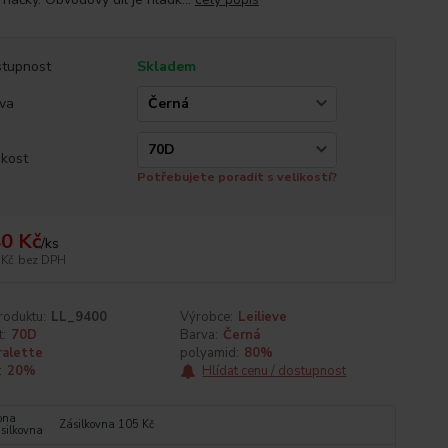
tupnost
Skladem
va
ikost
Potřebujete poradit s velikostí?
0 Kč
/
ks
 Kč
bez DPH
roduktu:
LL_9400
Výrobce:
Leilieve
t:
70D
Barva:
Černá
ralette
polyamid:
80%
:
20%
Hlídat cenu / dostupnost
Zásilkovna 105 Kč