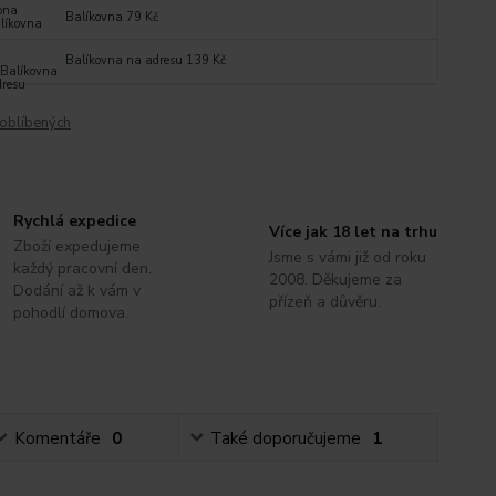
Balíkovna 79 Kč
Balíkovna na adresu 139 Kč
oblíbených
Rychlá expedice
Více jak 18 let na trhu
Zboží expedujeme
Jsme s vámi již od roku
každý pracovní den.
2008. Děkujeme za
Dodání až k vám v
přízeň a důvěru.
pohodlí domova.
Komentáře
0
Také doporučujeme
1