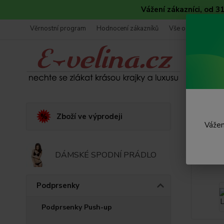
Vážení zákazníci, od 
Věrnostní program
Hodnocení zákazníků
Vše o nákupu
Úvod
Zboží ve výprodeji
Vážen
Podp
DÁMSKÉ SPODNÍ PRÁDLO
Podprsenky
Podprsenky Push-up