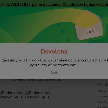
31.7. do 7.8.2026 čerpáme dovolenou Objednávky budou vyřizo
Obchodní podmínky
Tabulky velikostí
Ochrana osobních údajů
Kon
Nevíte
Hledat
+420
pište 
Dovolená
Podprsenky
Podprsenky Bralette
Podprsenka Leilieve 9400
í zákazníci, od 31.7. do 7.8.2026 čerpáme dovolenou Objednávky
rsenka Leilieve 9400
vyřizovány až po tomto datu.
Zavřít
Dámská
ve styl
do ram
košíčk
na dva 