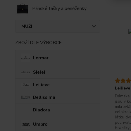
Pánské tašky a peněženky
MUŽI
ZBOŽÍ DLE VÝROBCE
Lormar
Sielei
Leilieve
Leilieve
Dámské b
Bellissima
jsou v k
mikrovlák
Diadora
celokrajk
látku dvo
pochvalu
Umbro
Brazilky