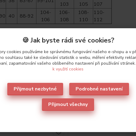
85
38
83-87
99-101
103
105
107
104-
106-
108-
110-
90
40
88-92
106
108
110
112
🍪 Jak byste rádi své cookies?
etry
ry cookies používáme ke správnému fungování našeho e-shopu a v p
o souhlasu také ke sledování statistik o webu, měření efektivity rekl
aní, zapamatování vašeho oblíbeného nastavení při používání stránek
ce
Leilieve
k využití cookies
Přijmout nezbytné
Podrobné nastavení
Přijmout všechny
oporučujeme
1