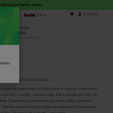
vány až po tomto datu.
takt
Blog
Přihlášení
CZK
 si rady? Zavolejte.
 608 754 282
email, pokud nezvedám tel.
 budou
Ohodnotit produkt
 krajková podprsenka ze stálé kolekce Leilieve. Podprsenka
u braletky s košíčky z jemné krajky, která plynule přechází až
ínek. Podprsenka je s kosticí a má měkké slabě vyztužené
y. Ramínka podprsenky jsou délkově nastavitelná. Zapínání je
háčky. Obvodový díl je hladk...
celý popis