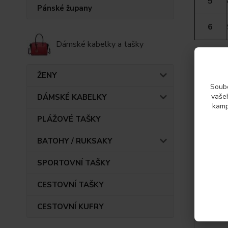
5
Pánské župany
6
Dámské kabelky a tašky
ŽENY
Param
Soubo
vašeh
DÁMSKÉ KABELKY
kamp
Výrob
PLÁŽOVÉ TAŠKY
BATOHY / RUKSAKY
SPORTOVNÍ TAŠKY
CESTOVNÍ TAŠKY
Také d
CESTOVNÍ KUFRY