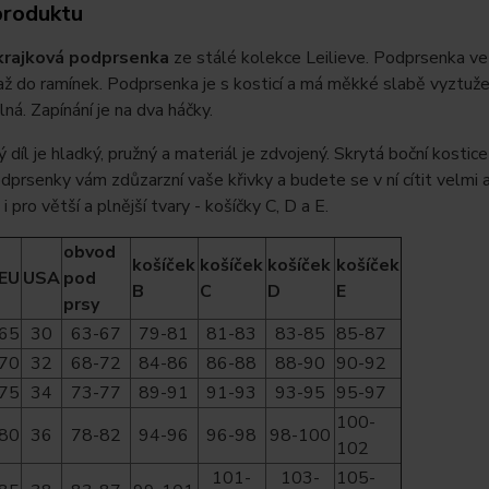
produktu
krajková podprsenka
ze stálé kolekce Leilieve. Podprsenka ve
až do ramínek. Podprsenka je s kosticí a má měkké slabě vyztuž
lná. Zapínání je na dva háčky.
díl je hladký, pružný a materiál je zdvojený. Skrytá boční kostic
prsenky vám zdůzarzní vaše křivky a budete se v ní cítit velmi 
 pro větší a plnější tvary - košíčky C, D a E.
obvod
košíček
košíček
košíček
košíček
EU
USA
pod
B
C
D
E
prsy
65
30
63-67
79-81
81-83
83-85
85-87
70
32
68-72
84-86
86-88
88-90
90-92
75
34
73-77
89-91
91-93
93-95
95-97
100-
80
36
78-82
94-96
96-98
98-100
102
101-
103-
105-