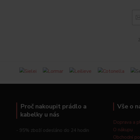
Z
Proč nakoupit prádlo a
Vše o n
kabelky u nás
Doprava a p
O nákupu
- 95% zboží odesláno do 24 hodin
Obchodní p