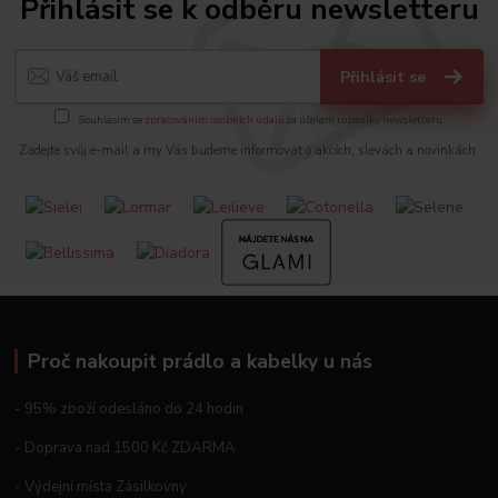
Přihlásit se k odběru newsletteru
Přihlásit se
Souhlasím se
zpracováním osobních údajů
za účelem rozesílky newsletteru.
Zadejte svůj e-mail a my Vás budeme informovat o akcích, slevách a novinkách.
Proč nakoupit prádlo a kabelky u nás
- 95% zboží odesláno do 24 hodin
- Doprava nad 1500 Kč ZDARMA
- Výdejní místa Zásilkovny