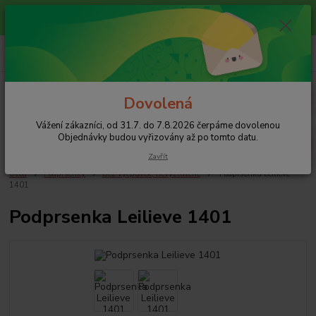
Vážení zákazníci, od 31.7. do 7.8.2026 čerpáme dovolenou
Objednávky budou vyřizovány až po tomto datu.
+420 608 754 282
pište email, pokud nezvedám tel.
CZK
Menu
Dovolená
Vážení zákazníci, od 31.7. do 7.8.2026 čerpáme dovolenou
Hledat
Objednávky budou vyřizovány až po tomto datu.
Zavřít
Úvod
Podprsenky
Bez vycpávek, nevyztužené
Podprsenka Leilieve
1401
Podprsenka Leilieve 1401