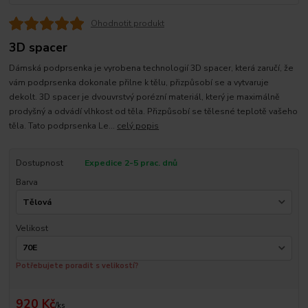
Ohodnotit produkt
3D spacer
Dámská podprsenka je vyrobena technologií 3D spacer, která zaručí, že
vám podprsenka dokonale přilne k tělu, přizpůsobí se a vytvaruje
dekolt. 3D spacer je dvouvrstvý porézní materiál, který je maximálně
prodyšný a odvádí vlhkost od těla. Přizpůsobí se tělesné teplotě vašeho
těla. Tato podprsenka Le...
celý popis
Dostupnost
Expedice 2-5 prac. dnů
Barva
Velikost
Potřebujete poradit s velikostí?
920 Kč
/
ks