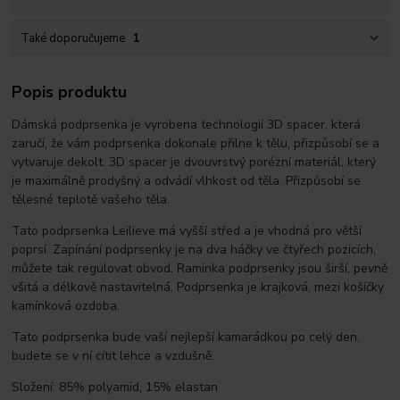
Také doporučujeme
1
Popis produktu
Dámská podprsenka je vyrobena technologií 3D spacer, která
zaručí, že vám podprsenka dokonale přilne k tělu, přizpůsobí se a
vytvaruje dekolt. 3D spacer je dvouvrstvý porézní materiál, který
je maximálně prodyšný a odvádí vlhkost od těla. Přizpůsobí se
tělesné teplotě vašeho těla.
Tato podprsenka Leilieve má vyšší střed a je vhodná pro větší
poprsí. Zapínání podprsenky je na dva háčky ve čtyřech pozicích,
můžete tak regulovat obvod. Ramínka podprsenky jsou širší, pevně
všitá a délkově nastavitelná. Podprsenka je krajková, mezi košíčky
kamínková ozdoba.
Tato podprsenka bude vaší nejlepší kamarádkou po celý den,
budete se v ní cítit lehce a vzdušně.
Složení: 85% polyamid, 15% elastan