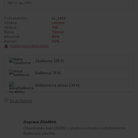
760 Kč
bez DPH
Číslo produktu:
LL_1401
Výrobce:
Leilieve
Velikost:
70E
Barva:
Tělová
polyamid:
85%
elastan:
15%
Hlídat cenu / dostupnost
Zásilkovna 105 Kč
Balíkovna 79 Kč
Balíkovna na adresu 139 Kč
Do oblíbených
Doprava ZDARMA
Objednávku nad 1500Kč s platbou předem odešleme na
Balíkovnu zdarma.