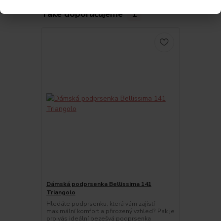
Také doporučujeme
1
Dámská podprsenka Bellissima 141
Triangolo
Hledáte podprsenku, která vám zajistí
maximální komfort a přirozený vzhled? Pak je
pro vás ideální bezešvá podprsenka