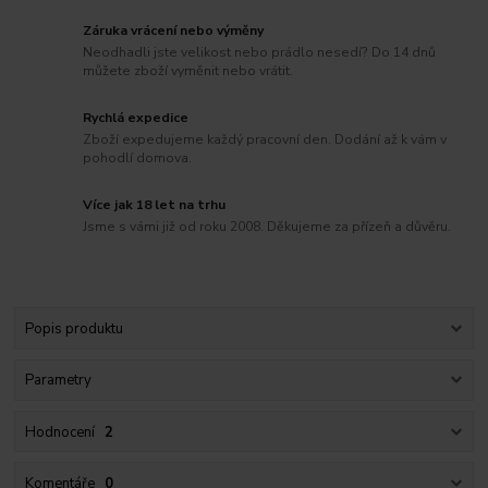
Záruka vrácení nebo výměny
Neodhadli jste velikost nebo prádlo nesedí? Do 14 dnů
můžete zboží vyměnit nebo vrátit.
Rychlá expedice
Zboží expedujeme každý pracovní den. Dodání až k vám v
pohodlí domova.
Více jak 18 let na trhu
Jsme s vámi již od roku 2008. Děkujeme za přízeň a důvěru.
Popis produktu
Parametry
Hodnocení
2
Komentáře
0