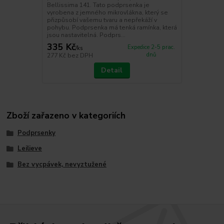
Bellissima 141. Tato podprsenka je
vyrobena z jemného mikrovlákna, který se
přizpůsobí vašemu tvaru a nepřekáží v
pohybu. Podprsenka má tenká ramínka, která
jsou nastavitelná. Podprs...
335 Kč
Expedice 2-5 prac.
/
ks
dnů
277 Kč
bez DPH
Detail
Zboží zařazeno v kategoriích
Podprsenky
Leilieve
Bez vycpávek, nevyztužené