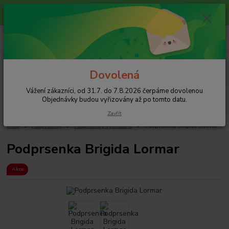
Vážení zákazníci, od 31.7. do 7.8.2026 čerpáme dovolenou
Objednávky budou vyřizovány až po tomto datu.
0
ks
+420 608 754 282
za
0 Kč
pište email, pokud nezvedám tel.
CZK
Menu
Dovolená
Vážení zákazníci, od 31.7. do 7.8.2026 čerpáme dovolenou
Hledat
Objednávky budou vyřizovány až po tomto datu.
Zavřít
Úvod
Podprsenky
Podprsenky vyztužené
Podprsenka Brigida Lormar
Podprsenka Brigida Lormar
Akce