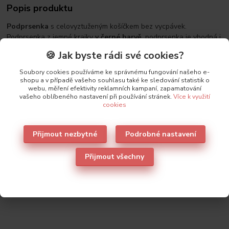
Popis produktu
Podprsenka
s celovyztuženým košíčkem bez vycpávek.
Podprsenka z jemné krajky
v černé barvě
, podprsenka je vhodná i
na větší poprsí. Mezi košíčky podprsenky je provázková mašlička.
🍪 Jak byste rádi své cookies?
Podprsenka má zapínání na dva háčky ve třech pozicích s má
délkově nastavitelná ramínka.
Soubory cookies používáme ke správnému fungování našeho e-
shopu a v případě vašeho souhlasu také ke sledování statistik o
Složení: 80% polyamid, 15% elsatan, 5% jiná vlákna
webu, měření efektivity reklamních kampaní, zapamatování
vašeho oblíbeného nastavení při používání stránek.
Více k využití
cookies
Původ zboží
Přijmout nezbytné
Podrobné nastavení
Přijmout všechny
Parametry
Výrobce
Lormar