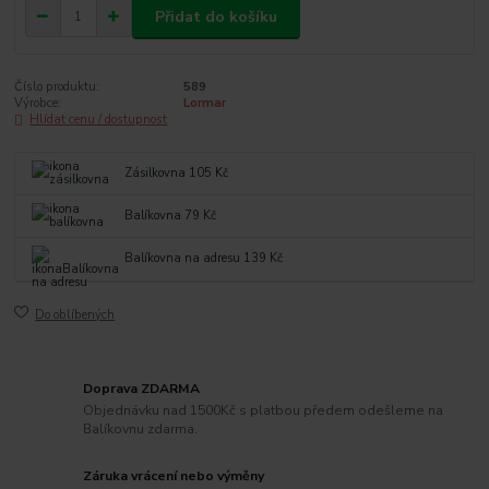
Přidat do košíku
Číslo produktu:
589
Výrobce:
Lormar
Hlídat cenu / dostupnost
Zásilkovna 105 Kč
Balíkovna 79 Kč
Balíkovna na adresu 139 Kč
Do oblíbených
Doprava ZDARMA
Objednávku nad 1500Kč s platbou předem odešleme na
Balíkovnu zdarma.
Záruka vrácení nebo výměny