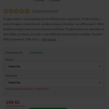
Ohodnotit produkt
Podprsenka s celovyztuženým košíčkem bez vycpávek. Podprsenka z
jemné krajky v černé barvě, podprsenka je vhodná i na větší poprsí. Mezi
košíčky podprsenky je provázková mašlička. Podprsenka má zapínání na
dva háčky ve třech pozicích s má délkově nastavitelná ramínka. Složení:
80% polyamid, 15% elsa...
celý popis
Dostupnost
Skladem
Barva
Velikost
Potřebujete poradit s velikostí?
199 Kč
164 Kč
bez DPH