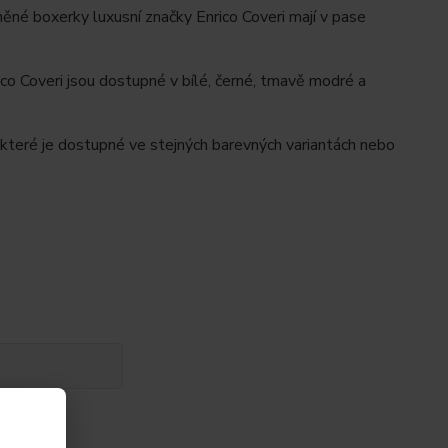
ěné boxerky luxusní značky Enrico Coveri mají v pase
rico Coveri jsou dostupné v bílé, černé, tmavě modré a
 které je dostupné ve stejných barevných variantách nebo