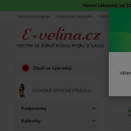
Vážení zákazníci, od 
Věrnostní program
Hodnocení zákazníků
Vše o nákupu
Úvod
P
Zboží ve výprodeji
Vážen
Páns
DÁMSKÉ SPODNÍ PRÁDLO
Podprsenky
Kalhotky