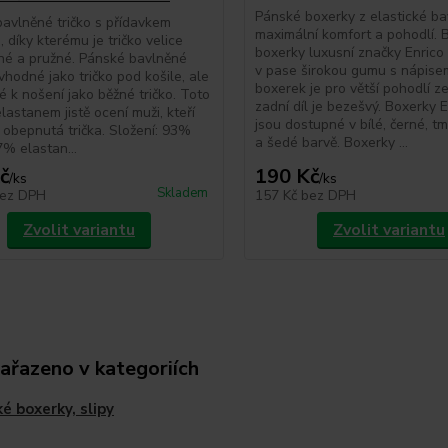
Pánské boxerky z elastické ba
avlněné tričko s přídavkem
maximální komfort a pohodlí. 
 díky kterému je tričko velice
boxerky luxusní značky Enrico 
né a pružné. Pánské bavlněné
v pase širokou gumu s nápisem
 vhodné jako tričko pod košile, ale
boxerek je pro větší pohodlí ze
é k nošení jako běžné tričko. Toto
zadní díl je bezešvý. Boxerky 
elastanem jistě ocení muži, kteří
jsou dostupné v bílé, černé, 
i obepnutá trička. Složení: 93%
a šedé barvě. Boxerky ...
7% elastan...
č
190 Kč
/
ks
/
ks
Skladem
ez DPH
157 Kč
bez DPH
Zvolit variantu
Zvolit variantu
zařazeno v kategoriích
é boxerky, slipy