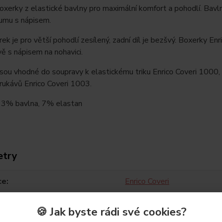
xerky z elastické bavlny pro maximální komfort a pohodlí. Bavln
gumu s nápisem.
rek je pro větší pohodlí zesílený, zadní díl je bezšvý. Boxerky En
ě s nápisem na nohavici.
sou vhodné do soupravy k elastickému triku Enrico Coveri 1000,
 rukávů Enrico Coveri 1003.
 93% bavlna, 7% elastan
etry
ce
Enrico Coveri
🍪 Jak byste rádi své cookies?