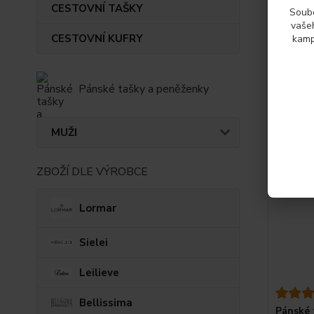
CESTOVNÍ TAŠKY
Soubo
vašeh
CESTOVNÍ KUFRY
kamp
Také d
Pánské tašky a peněženky
MUŽI
ZBOŽÍ DLE VÝROBCE
Lormar
Sielei
Leilieve
Bellissima
Pánské 