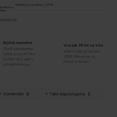
Balíkovna na adresu 139 Kč
oblíbených
Rychlá expedice
Více jak 18 let na trhu
Zboží expedujeme
Jsme s vámi již od roku
každý pracovní den.
2008. Děkujeme za
Dodání až k vám v
přízeň a důvěru.
pohodlí domova.
Komentáře
0
Také doporučujeme
2