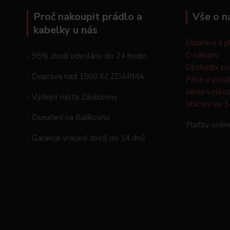
Proč nakoupit prádlo a
Vše o n
kabelky u nás
Doprava a p
O nákupu
- 95% zboží odesláno do 24 hodin
Obchodní p
- Doprava nad 1500 Kč ZDARMA
Péče o prád
Jakou veliko
- Výdejní místa Zásilkovny
Vrácení ve 1
- Doručení na Balíkovnu
Platby onlin
- Garance vrácení zboží do 14 dnů