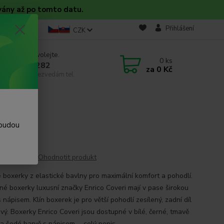
vány až po tomto datu.
takt
Blog
Přihlášení
CZK
 si rady? Zavolejte.
0
ks
 608 754 282
za
0 Kč
email, pokud nezvedám tel.
 budou
Ohodnotit produkt
 boxerky z elastické bavlny pro maximální komfort a pohodlí.
né boxerky luxusní značky Enrico Coveri mají v pase širokou
nápisem. Klín boxerek je pro větší pohodlí zesílený, zadní díl
švý. Boxerky Enrico Coveri jsou dostupné v bílé, černé, tmavě
a šedé barvě s nápisem ...
celý popis