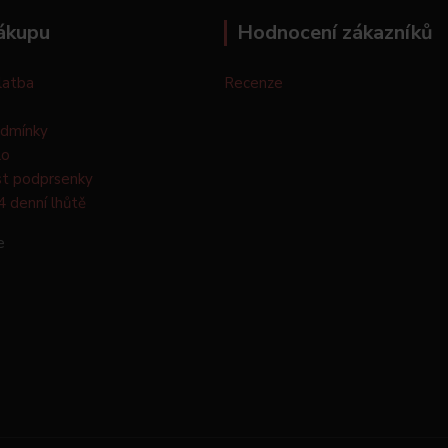
ákupu
Hodnocení zákazníků
latba
Recenze
odmínky
lo
st podprsenky
4 denní lhůtě
e