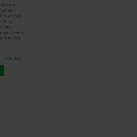
vlny pro
Bavlněné
Coveri mají
. Klín
sílený,
Enrico Coveri
tmavě modré
Skladem