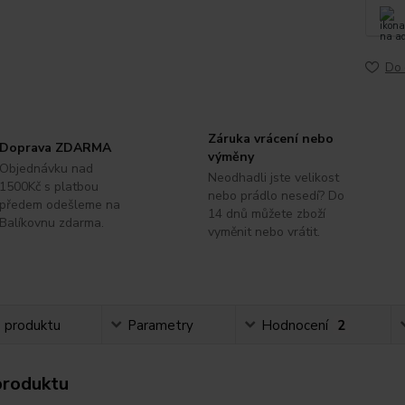
Do 
Záruka vrácení nebo
Doprava ZDARMA
výměny
Objednávku nad
Neodhadli jste velikost
1500Kč s platbou
nebo prádlo nesedí? Do
předem odešleme na
14 dnů můžete zboží
Balíkovnu zdarma.
vyměnit nebo vrátit.
s produktu
Parametry
Hodnocení
2
produktu