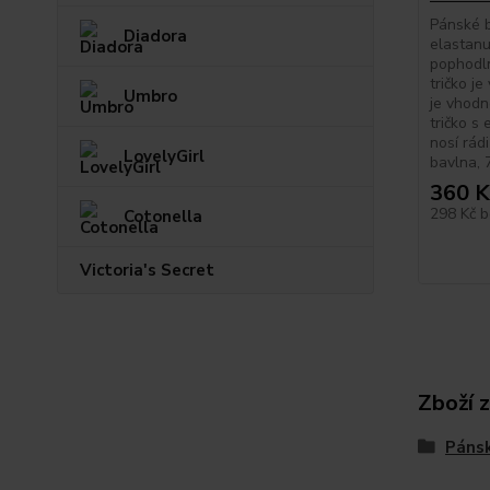
Pánské b
Diadora
elastanu,
pophodl
tričko je
Umbro
je vhodn
tričko s 
nosí rád
LovelyGirl
bavlna, 
360 K
298 Kč
b
Cotonella
Victoria's Secret
Zboží 
Pánsk