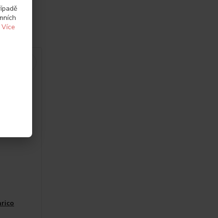
řípadě
amních
.
Více
rico