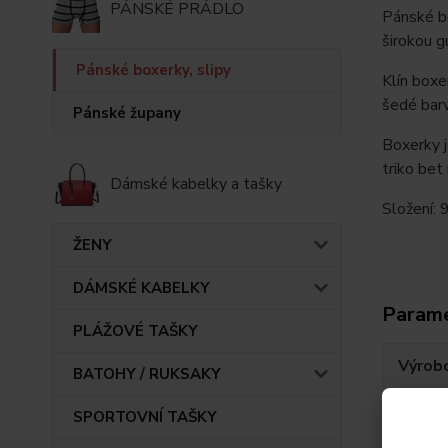
PÁNSKÉ PRÁDLO
Pánské bo
širokou 
Pánské boxerky, slipy
Klín boxe
šedé barv
Pánské župany
Boxerky j
triko bet
Dámské kabelky a tašky
Složení:
ŽENY
DÁMSKÉ KABELKY
Param
PLÁŽOVÉ TAŠKY
Výrob
BATOHY / RUKSAKY
SPORTOVNÍ TAŠKY