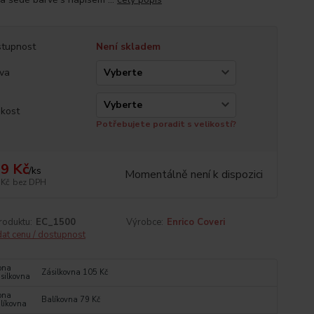
tupnost
Není skladem
va
ikost
Potřebujete poradit s velikostí?
9 Kč
/
ks
Momentálně není k dispozici
 Kč
bez DPH
roduktu:
EC_1500
Výrobce:
Enrico Coveri
dat cenu / dostupnost
Zásilkovna 105 Kč
Balíkovna 79 Kč