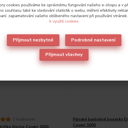
ry cookies používáme ke správnému fungování našeho e-shopu a v p
o souhlasu také ke sledování statistik o webu, měření efektivity rekl
aní, zapamatování vašeho oblíbeného nastavení při používání stránek
oporučujeme
2
k využití cookies
Přijmout nezbytné
Podrobné nastavení
Přijmout všechny
2 hodnocení
Pánské bavlněné boxerky En
Coveri 1000
tričko Enrico Coveri 1000