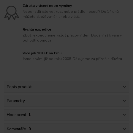
Záruka vrácení nebo výměny
Neodhadli jste velikost nebo prádlo nesedí? Do 14 dnů
můžete zboží vyměnit nebo vrátit.
Rychlá expedice
Zboží expedujeme každý pracovní den. Dodání až k vám v
pohodlí domova.
Více jak 18 let na trhu
Jsme s vámi již od roku 2008. Děkujeme za přízeň a důvěru.
Popis produktu
Parametry
Hodnocení
1
Komentáře
0