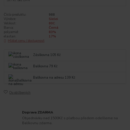
537 Kč
bez DPH
Číslo produktu:
988
Výrobce:
Sielei
Velikost:
80C
Barva:
Černá
polyamid:
83%
elastan:
17%
Hlídat cenu / dostupnost
Zásilkovna 105 Kč
Balíkovna 79 Kč
Balíkovna na adresu 139 Kč
Do oblíbených
Doprava ZDARMA
Objednávku nad 1500Kč s platbou předem odešleme na
Balíkovnu zdarma.