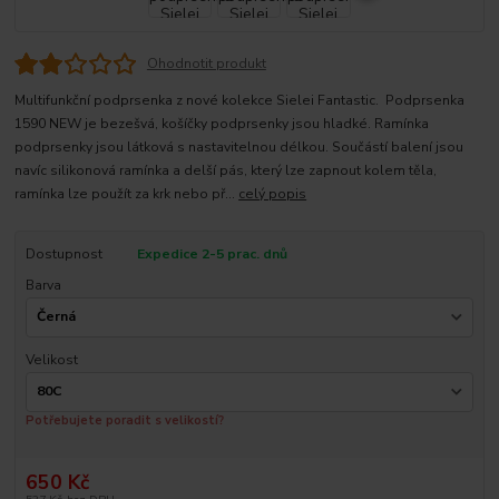
Ohodnotit produkt
Multifunkční podprsenka z nové kolekce Sielei Fantastic. Podprsenka
1590 NEW je bezešvá, košíčky podprsenky jsou hladké. Ramínka
podprsenky jsou látková s nastavitelnou délkou. Součástí balení jsou
navíc silikonová ramínka a delší pás, který lze zapnout kolem těla,
ramínka lze použít za krk nebo př...
celý popis
Dostupnost
Expedice 2-5 prac. dnů
Barva
Velikost
Potřebujete poradit s velikostí?
650 Kč