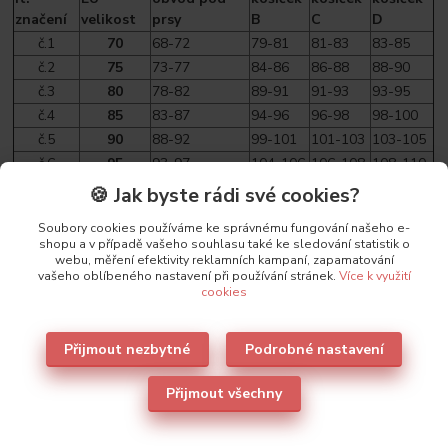
značení
velikost
prsy
B
C
D
č.1
70
68-72
79-81
81-83
83-85
č.2
75
73-77
84-86
86-88
88-90
č.3
80
78-82
89-91
91-93
93-95
č.4
85
83-87
94-96
96-98
98-100
č.5
90
88-92
99-101
101-103
103-105
č.6
95
93-97
104-106
106-108
108-110
🍪 Jak byste rádi své cookies?
Soubory cookies používáme ke správnému fungování našeho e-
shopu a v případě vašeho souhlasu také ke sledování statistik o
Parametry
webu, měření efektivity reklamních kampaní, zapamatování
vašeho oblíbeného nastavení při používání stránek.
Více k využití
cookies
Výrobce
Sielei
Přijmout nezbytné
Podrobné nastavení
Přijmout všechny
Také doporučujeme
2