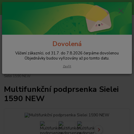
Vážení zákazníci, od 31.7. do 7.8.2026 čerpáme dovolenou
Objednávky budou vyřizovány až po tomto datu.
+420 608 754 282
CZK
pište email, pokud nezvedám tel.
Menu
Dovolená
Vážení zákazníci, od 31.7. do 7.8.2026 čerpáme dovolenou
Hledat
Objednávky budou vyřizovány až po tomto datu.
Zavřít
Úvod
Podprsenky
Podprsenky multifunkční
Multifunkční podprsenka
Sielei 1590 NEW
Multifunkční podprsenka Sielei
1590 NEW