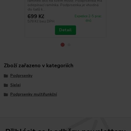
ramínek drží na svém místě. Podprsenka má
označení NE
odepínací ramínka. Podprsenka je vhodná
elastan
do šatů k...
699 Kč
245 Kč
Expedice 2-5 prac.
dnů
578 Kč
bez DPH
202 Kč
bez 
Detail
Zboží zařazeno v kategoriích
Podprsenky
Sielei
Podprsenky multifunkční