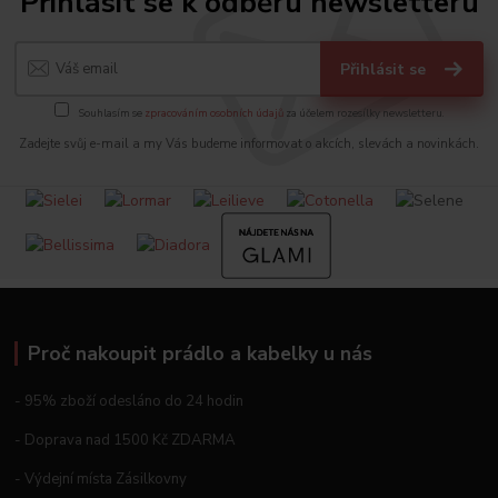
Přihlásit se k odběru newsletteru
Přihlásit se
Souhlasím se
zpracováním osobních údajů
za účelem rozesílky newsletteru.
Zadejte svůj e-mail a my Vás budeme informovat o akcích, slevách a novinkách.
Proč nakoupit prádlo a kabelky u nás
- 95% zboží odesláno do 24 hodin
- Doprava nad 1500 Kč ZDARMA
- Výdejní místa Zásilkovny