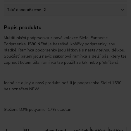
Také doporučujeme
2
Popis produktu
Multifunkční podprsenka z nové kolekce Sielei Fantastic.
Podprsenka
1590 NEW
je bezešvá, košíčky podprsenky jsou
hladké. Ramínka podprsenky jsou látková s nastavitelnou délkou.
Součástí balení jsou navíc silikonová ramínka a delší pás, který lze
zapnout kolem těla, ramínka lze použít za krk nebo překřížená.
Jedná se o jiný a nový produkt, než-li je podprsenka Sielei 1590
bez označení NEW.
Složení: 83% polyamid, 17% elastan
It.
EU
obvod pod
košíček
košíček
košíček