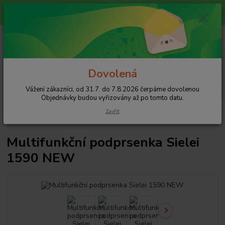
Vážení zákazníci, od 31.7. do 7.8.2026 čerpáme dovolenou
Objednávky budou vyřizovány až po tomto datu.
+420 608 754 282
pište email, pokud nezvedám tel.
CZK
Menu
Dovolená
Hledat
Vážení zákazníci, od 31.7. do 7.8.2026 čerpáme dovolenou
Objednávky budou vyřizovány až po tomto datu.
Zavřít
Úvod
Podprsenky
Podprsenky multifunkční
Multifunkční podprsenka
Sielei 1590 NEW
Multifunkční podprsenka Sielei
1590 NEW