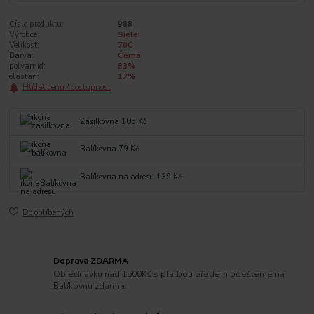
Číslo produktu:
988
Výrobce:
Sielei
Velikost:
70C
Barva:
Černá
polyamid:
83%
elastan:
17%
Hlídat cenu / dostupnost
Zásilkovna 105 Kč
Balíkovna 79 Kč
Balíkovna na adresu 139 Kč
Do oblíbených
Doprava ZDARMA
Objednávku nad 1500Kč s platbou předem odešleme na
Balíkovnu zdarma.