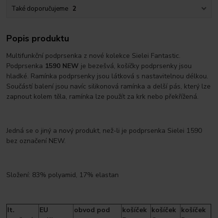
Také doporučujeme
2
Popis produktu
Multifunkční podprsenka z nové kolekce Sielei Fantastic.
Podprsenka
1590 NEW
je bezešvá, košíčky podprsenky jsou
hladké. Ramínka podprsenky jsou látková s nastavitelnou délkou.
Součástí balení jsou navíc silikonová ramínka a delší pás, který lze
zapnout kolem těla, ramínka lze použít za krk nebo překřížená.
Jedná se o jiný a nový produkt, než-li je podprsenka Sielei 1590
bez označení NEW.
Složení: 83% polyamid, 17% elastan
It.
EU
obvod pod
košíček
košíček
košíček