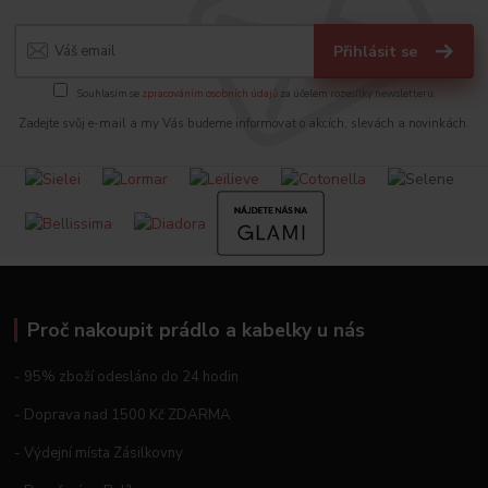
Přihlásit se
Souhlasím se
zpracováním osobních údajů
za účelem rozesílky newsletteru.
Zadejte svůj e-mail a my Vás budeme informovat o akcích, slevách a novinkách.
Proč nakoupit prádlo a kabelky u nás
- 95% zboží odesláno do 24 hodin
- Doprava nad 1500 Kč ZDARMA
- Výdejní místa Zásilkovny