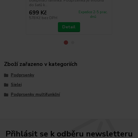
odepínací ramínka. Podprsenka je vhodná
elastan
do šatů k...
699 Kč
245 Kč
Expedice 2-5 prac.
dnů
578 Kč
bez DPH
202 Kč
bez 
Detail
Zboží zařazeno v kategoriích
Podprsenky
Sielei
Podprsenky multifunkční
Přihlásit se k odběru newsletteru