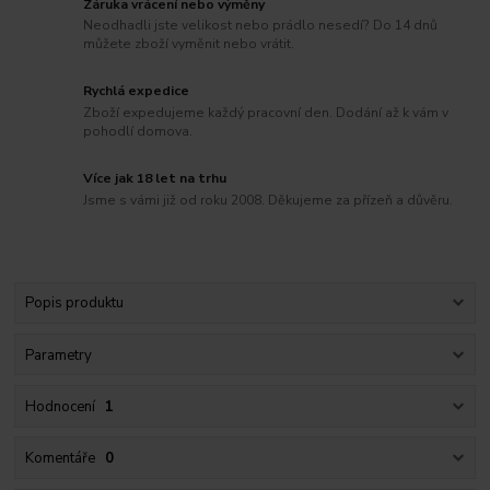
Záruka vrácení nebo výměny
Neodhadli jste velikost nebo prádlo nesedí? Do 14 dnů
můžete zboží vyměnit nebo vrátit.
Rychlá expedice
Zboží expedujeme každý pracovní den. Dodání až k vám v
pohodlí domova.
Více jak 18 let na trhu
Jsme s vámi již od roku 2008. Děkujeme za přízeň a důvěru.
Popis produktu
Parametry
Hodnocení
1
Komentáře
0