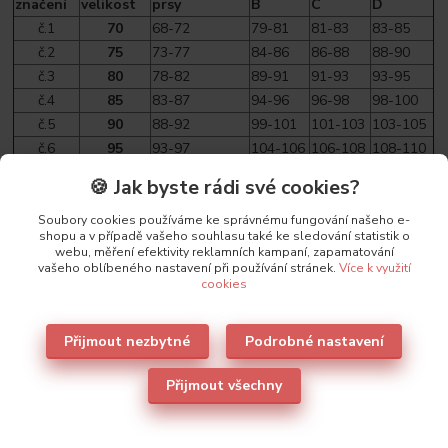
značení
velikost
prsy
B
C
D
č.1
70
68-72
79-81
81-83
83-85
č.2
75
73-77
84-86
86-88
88-90
č.3
80
78-82
89-91
91-93
93-95
č.4
85
83-87
94-96
96-98
98-100
č.5
90
88-92
99-101
101-103
103-105
č.6
95
93-97
104-106
106-108
108-110
🍪 Jak byste rádi své cookies?
Soubory cookies používáme ke správnému fungování našeho e-
shopu a v případě vašeho souhlasu také ke sledování statistik o
Parametry
webu, měření efektivity reklamních kampaní, zapamatování
vašeho oblíbeného nastavení při používání stránek.
Více k využití
cookies
Výrobce
Sielei
Přijmout nezbytné
Podrobné nastavení
Přijmout všechny
Také doporučujeme
2