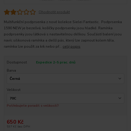
Ohodnotit produkt
Multifunkční podprsenka z nové kolekce Sielei Fantastic. Podprsenka
1590 NEW je bezešvá, košíčky podprsenky jsou hladké. Ramínka
podprsenky jsou látková s nastavitelnou délkou. Součástí balení jsou
navíc silikonová ramínka a delší pás, který lze zapnout kolem těla,
ramínka lze použít za krk nebo př...
celý popis
Dostupnost
Expedice 2-5 prac. dnů
Barva
Velikost
Potřebujete poradit s velikostí?
650 Kč
537 Kč
bez DPH