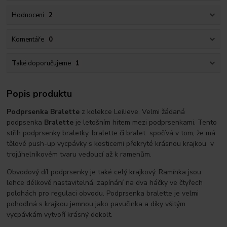
Hodnocení
2
Komentáře
0
Také doporučujeme
1
Popis produktu
Podprsenka Bralette
z kolekce Leilieve. Velmi žádaná
podpsenka
Bralette
je letošním hitem mezi podprsenkami. Tento
střih podprsenky braletky, bralette či bralet spočívá v tom, že má
tělové push-up vycpávky s kosticemi překryté krásnou krajkou v
trojúhelníkovém tvaru vedoucí až k ramenům.
Obvodový díl podprsenky je také celý krajkový. Ramínka jsou
lehce délkově nastavitelná, zapínání na dva háčky ve čtyřech
polohách pro regulaci obvodu. Podprsenka bralette je velmi
pohodlná s krajkou jemnou jako pavučinka a díky všitým
vycpávkám vytvoří krásný dekolt.