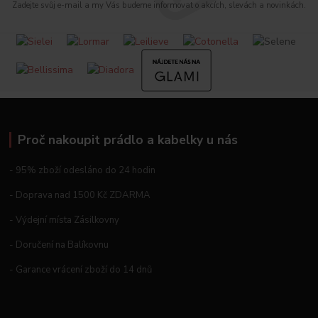
Zadejte svůj e-mail a my Vás budeme informovat o akcích, slevách a novinkách.
Proč nakoupit prádlo a kabelky u nás
- 95% zboží odesláno do 24 hodin
- Doprava nad 1500 Kč ZDARMA
- Výdejní místa Zásilkovny
- Doručení na Balíkovnu
- Garance vrácení zboží do 14 dnů