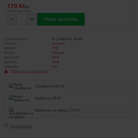
770 Kč
/
ks
636 Kč
bez DPH
Přidat do košíku
Číslo produktu:
LL_bralette_6168
Výrobce:
Leilieve
Velikost:
75B
Barva:
Tělová
polyamid:
80%
elastan:
15%
polyester:
5%
Hlídat cenu / dostupnost
Zásilkovna 105 Kč
Balíkovna 79 Kč
Balíkovna na adresu 139 Kč
Do oblíbených