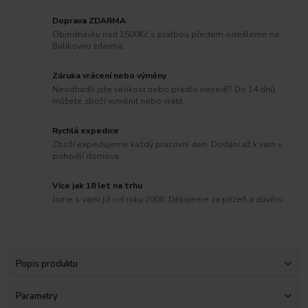
Doprava ZDARMA
Objednávku nad 1500Kč s platbou předem odešleme na
Balíkovnu zdarma.
Záruka vrácení nebo výměny
Neodhadli jste velikost nebo prádlo nesedí? Do 14 dnů
můžete zboží vyměnit nebo vrátit.
Rychlá expedice
Zboží expedujeme každý pracovní den. Dodání až k vám v
pohodlí domova.
Více jak 18 let na trhu
Jsme s vámi již od roku 2008. Děkujeme za přízeň a důvěru.
Popis produktu
Parametry