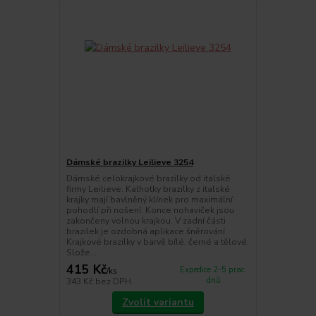
Dámské brazilky Leilieve 3254
Dámské celokrajkové brazilky od italské
firmy Leilieve. Kalhotky brazilky z italské
krajky mají bavlněný klínek pro maximální
pohodlí při nošení. Konce nohaviček jsou
zakončeny volnou krajkou. V zadní části
brazilek je ozdobná aplikace šněrování.
Krajkové brazilky v barvě bílé, černé a tělové.
Slože...
415 Kč
Expedice 2-5 prac.
/
ks
dnů
343 Kč
bez DPH
Zvolit variantu