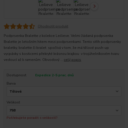
Ohodnotit produkt
Podprsenka Bralette z kolekce Leilieve. Velmi žádaná podpsenka
Bralette je letošním hitem mezi podprsenkami. Tento střih podprsenky
braletky, bralette či bralet spočívá v tom, že má tělové push-up
vycpávky s kosticemi překryté krásnou krajkou v trojúhelníkovém tvaru
vedoucí až k ramenům. Obvodový ...
celý popis
Dostupnost
Expedice 2-5 prac. dnů
Barva
Velikost
Potřebujete poradit s velikostí?