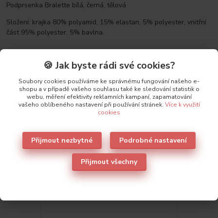
Podprsenka Bralette bílá, černá, tělová
Složení: krajka 80% polyamid, 15% elastan, 5% polyester, vnitřní
část 95% polyester, 5% bavlna.
🍪 Jak byste rádi své cookies?
Parametry
Soubory cookies používáme ke správnému fungování našeho e-
shopu a v případě vašeho souhlasu také ke sledování statistik o
webu, měření efektivity reklamních kampaní, zapamatování
Výrobce
Leilieve
vašeho oblíbeného nastavení při používání stránek.
Více k využití
cookies
Přijmout nezbytné
Podrobné nastavení
Také doporučujeme
1
Přijmout všechny
Novinka