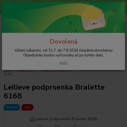
Vážení zákazníci, od 31.7. do 7.8.2026 čerpáme dovolenou
Objednávky budou vyřizovány až po tomto datu.
0
ks
+420 608 754 282
za
0 Kč
pište email, pokud nezvedám tel.
CZK
Menu
Dovolená
Vážení zákazníci, od 31.7. do 7.8.2026 čerpáme dovolenou
Hledat
Objednávky budou vyřizovány až po tomto datu.
Zavřít
Úvod
Podprsenky
Podprsenky Push-up
Leilieve podprsenka Bralette
6168
Leilieve podprsenka Bralette
6168
Novinka
Akce