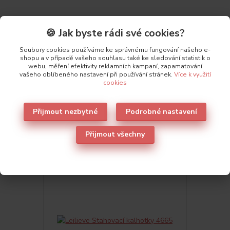
🍪 Jak byste rádi své cookies?
Parametry
Soubory cookies používáme ke správnému fungování našeho e-
shopu a v případě vašeho souhlasu také ke sledování statistik o
Výrobce
Leilieve
webu, měření efektivity reklamních kampaní, zapamatování
vašeho oblíbeného nastavení při používání stránek.
Více k využití
cookies
Přijmout nezbytné
Podrobné nastavení
Také doporučujeme
1
Přijmout všechny