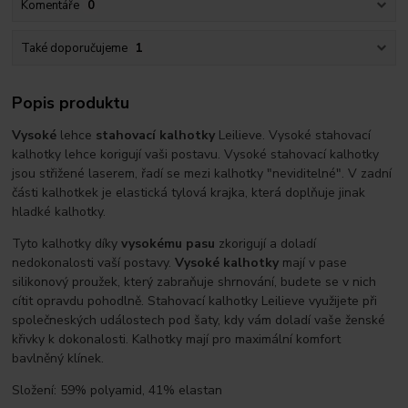
Komentáře
0
Také doporučujeme
1
Popis produktu
Vysoké
lehce
stahovací kalhotky
Leilieve. Vysoké stahovací
kalhotky lehce korigují vaši postavu. Vysoké stahovací kalhotky
jsou střižené laserem, řadí se mezi kalhotky "neviditelné". V zadní
části kalhotkek je elastická tylová krajka, která doplňuje jinak
hladké kalhotky.
Tyto kalhotky díky
vysokému pasu
zkorigují a doladí
nedokonalosti vaší postavy.
Vysoké kalhotky
mají v pase
silikonový proužek, který zabraňuje shrnování, budete se v nich
cítit opravdu pohodlně. Stahovací kalhotky Leilieve využijete při
společneských událostech pod šaty, kdy vám doladí vaše ženské
křivky k dokonalosti. Kalhotky mají pro maximální komfort
bavlněný klínek.
Složení: 59% polyamid, 41% elastan