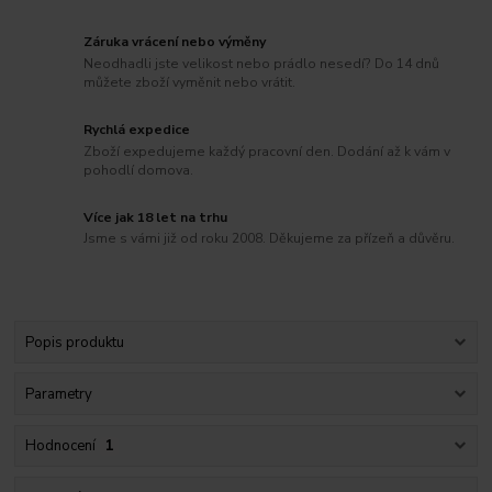
Záruka vrácení nebo výměny
Neodhadli jste velikost nebo prádlo nesedí? Do 14 dnů
můžete zboží vyměnit nebo vrátit.
Rychlá expedice
Zboží expedujeme každý pracovní den. Dodání až k vám v
pohodlí domova.
Více jak 18 let na trhu
Jsme s vámi již od roku 2008. Děkujeme za přízeň a důvěru.
Popis produktu
Parametry
Hodnocení
1