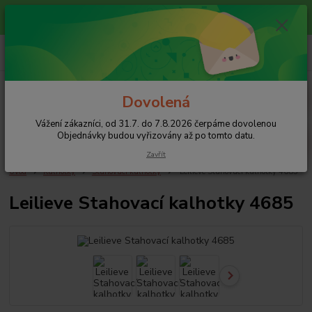
Vážení zákazníci, od 31.7. do 7.8.2026 čerpáme dovolenou
Objednávky budou vyřizovány až po tomto datu.
0
ks
+420 608 754 282
za
0 Kč
pište email, pokud nezvedám tel.
CZK
Menu
Dovolená
Vážení zákazníci, od 31.7. do 7.8.2026 čerpáme dovolenou
Hledat
Objednávky budou vyřizovány až po tomto datu.
Zavřít
Úvod
Kalhotky
Stahovací kalhotky
Leilieve Stahovací kalhotky 4685
Leilieve Stahovací kalhotky 4685