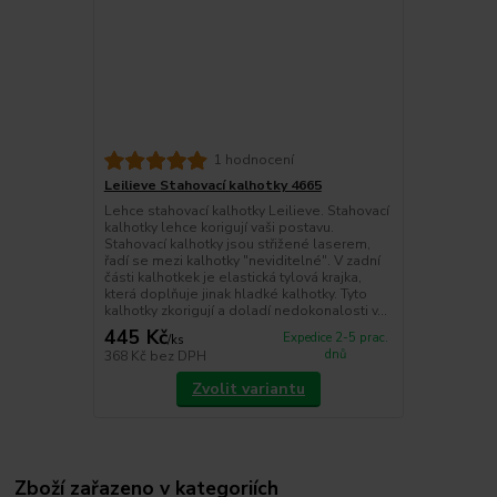
1 hodnocení
Leilieve Stahovací kalhotky 4665
Lehce stahovací kalhotky Leilieve. Stahovací
kalhotky lehce korigují vaši postavu.
Stahovací kalhotky jsou střižené laserem,
řadí se mezi kalhotky "neviditelné". V zadní
části kalhotkek je elastická tylová krajka,
která doplňuje jinak hladké kalhotky. Tyto
kalhotky zkorigují a doladí nedokonalosti v...
445 Kč
Expedice 2-5 prac.
/
ks
dnů
368 Kč
bez DPH
Zvolit variantu
Zboží zařazeno v kategoriích