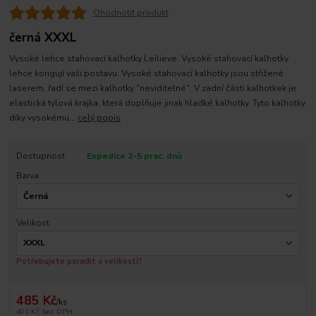
Ohodnotit produkt
černá XXXL
Vysoké lehce stahovací kalhotky Leilieve. Vysoké stahovací kalhotky
lehce korigují vaši postavu. Vysoké stahovací kalhotky jsou střižené
laserem, řadí se mezi kalhotky "neviditelné". V zadní části kalhotkek je
elastická tylová krajka, která doplňuje jinak hladké kalhotky. Tyto kalhotky
díky vysokému...
celý popis
Dostupnost
Expedice 2-5 prac. dnů
Barva
Velikost
Potřebujete poradit s velikostí?
485 Kč
/
ks
401 Kč
bez DPH