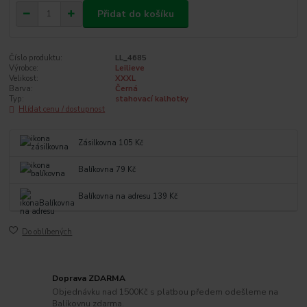
Přidat do košíku
Číslo produktu:
LL_4685
Výrobce:
Leilieve
Velikost:
XXXL
Barva:
Černá
Typ:
stahovací kalhotky
Hlídat cenu / dostupnost
Zásilkovna 105 Kč
Balíkovna 79 Kč
Balíkovna na adresu 139 Kč
Do oblíbených
Doprava ZDARMA
Objednávku nad 1500Kč s platbou předem odešleme na
Balíkovnu zdarma.