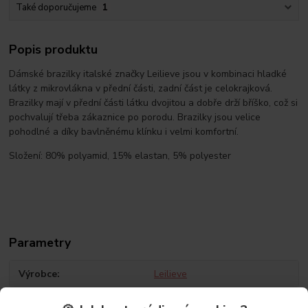
Také doporučujeme
1
Popis produktu
Dámské brazilky italské značky Leilieve jsou v kombinaci hladké
látky z mikrovlákna v přední části, zadní část je celokrajková.
Brazilky mají v přední části látku dvojitou a dobře drží bříško, což si
pochvalují třeba zákaznice po porodu. Brazilky jsou velice
pohodlné a díky bavlněnému klínku i velmi komfortní.
Složení: 80% polyamid, 15% elastan, 5% polyester
Parametry
Výrobce
Leilieve