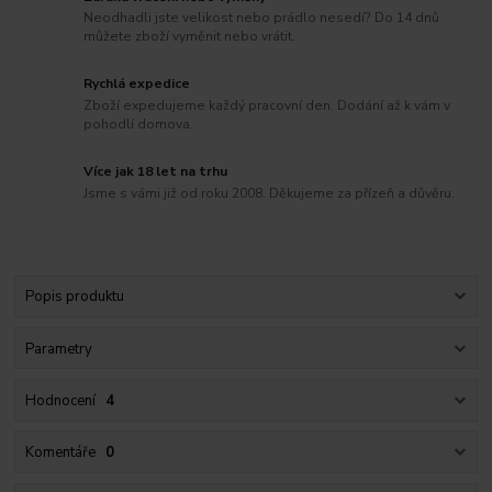
Neodhadli jste velikost nebo prádlo nesedí? Do 14 dnů
můžete zboží vyměnit nebo vrátit.
Rychlá expedice
Zboží expedujeme každý pracovní den. Dodání až k vám v
pohodlí domova.
Více jak 18 let na trhu
Jsme s vámi již od roku 2008. Děkujeme za přízeň a důvěru.
Popis produktu
Parametry
Hodnocení
4
Komentáře
0