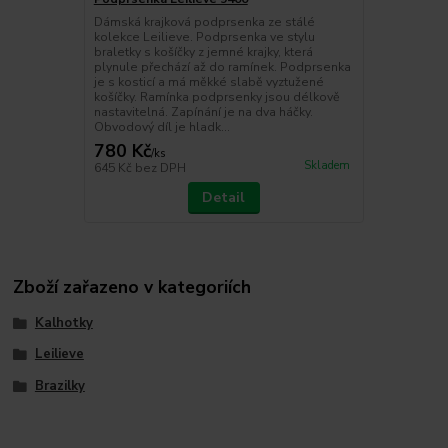
Dámská krajková podprsenka ze stálé
kolekce Leilieve. Podprsenka ve stylu
braletky s košíčky z jemné krajky, která
plynule přechází až do ramínek. Podprsenka
je s kosticí a má měkké slabě vyztužené
košíčky. Ramínka podprsenky jsou délkově
nastavitelná. Zapínání je na dva háčky.
Obvodový díl je hladk...
780 Kč
/
ks
Skladem
645 Kč
bez DPH
Detail
Zboží zařazeno v kategoriích
Kalhotky
Leilieve
Brazilky