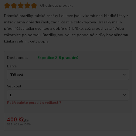
Ohodnotit produkt
Dámské brazilky italské značky Leilieve jsou v kombinaci hladké látky z
mikrovlákna v přední části, zadní část je celokrajková. Brazilky mají v
přední části látku dvojitou a dobře drží bříško, což si pochvalují třeba
zákaznice po porodu. Brazilky jsou velice pohodlné a díky bavlněnému
klínku i velmi...
celý popis
Dostupnost
Expedice 2-5 prac. dnů
Barva
Velikost
Potřebujete poradit s velikostí?
400 Kč
/
ks
331 Kč
bez DPH