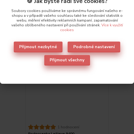
🍪 Jak byste rádi své cookies?
Soubory cookies používáme ke správnému fungování našeho e-
shopu a v případě vašeho souhlasu také ke sledování statistik o
webu, měření efektivity reklamních kampaní, zapamatování
Také doporučujeme
1
vašeho oblíbeného nastavení při používání stránek.
Více k využití
cookies
Přijmout nezbytné
Podrobné nastavení
Přijmout všechny
1 hodnocení
Podprsenka Leilieve 9400