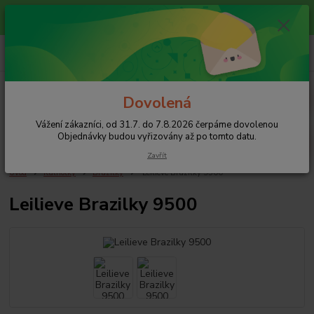
Vážení zákazníci, od 31.7. do 7.8.2026 čerpáme dovolenou
Objednávky budou vyřizovány až po tomto datu.
+420 608 754 282
pište email, pokud nezvedám tel.
CZK
Menu
Dovolená
Vážení zákazníci, od 31.7. do 7.8.2026 čerpáme dovolenou
Hledat
Objednávky budou vyřizovány až po tomto datu.
Zavřít
Úvod
Kalhotky
Brazilky
Leilieve Brazilky 9500
Leilieve Brazilky 9500