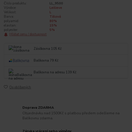
Číslo produktu:
LL_9500
Výrobce:
Leilieve
Velikost:
L
Barva:
Tělová
polyamid:
80%
elastan:
15%
polyester:
5%
Hlídat cenu / dostupnost
Zásilkovna 105 Kč
Balíkovna 79 Kč
Balíkovna na adresu 139 Kč
Do oblíbených
Doprava ZDARMA
Objednávku nad 1500Kč s platbou předem odešleme na
Balíkovnu zdarma.
Záruka vrácení nebo výměny