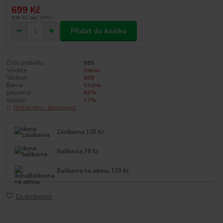
699 Kč
578 Kč
bez DPH
Přidat do košíku
Číslo produktu:
985
Výrobce:
Sielei
Velikost:
80B
Barva:
Stone
polyamid:
83%
elastan:
17%
Hlídat cenu / dostupnost
Zásilkovna 105 Kč
Balíkovna 79 Kč
Balíkovna na adresu 139 Kč
Do oblíbených