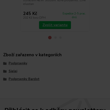
označení NEW. Složení: 83% polyamid, 13%
Obvodový díl
elastan
Sielei. Jedná
je po...
245 Kč
630 Kč
Expedice 2-5 prac.
dnů
202 Kč
bez DPH
521 Kč
bez 
Zvolit variantu
Zboží zařazeno v kategoriích
Podprsenky
Sielei
Podprsenky Bardot