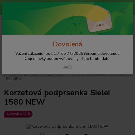
Vážení zákazníci, od 31.7. do 7.8.2026 čerpáme dovolenou
Objednávky budou vyřizovány až po tomto datu.
0
ks
+420 608 754 282
za
0 Kč
pište email, pokud nezvedám tel.
CZK
Menu
Dovolená
Vážení zákazníci, od 31.7. do 7.8.2026 čerpáme dovolenou
Hledat
Objednávky budou vyřizovány až po tomto datu.
Zavřít
Úvod
Podprsenky
Podprsenky Bardot
Korzetová podprsenka Sielei
1580 NEW
Korzetová podprsenka Sielei
1580 NEW
Nejprodávanější