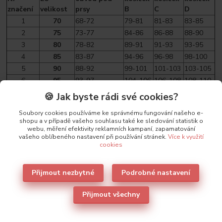
značení
velikost
prsy
B
C
D
1
70
68-72
79-81
81-83
83-85
2
75
73-77
84-86
86-88
88-90
3
80
78-82
89-91
91-93
93-95
4
85
83-87
94-96
96-98
98-100
5
90
88-92
99-101
101-103
103-105
6
95
93-97
104-106
106-108
108-110
🍪 Jak byste rádi své cookies?
Soubory cookies používáme ke správnému fungování našeho e-
shopu a v případě vašeho souhlasu také ke sledování statistik o
Parametry
webu, měření efektivity reklamních kampaní, zapamatování
vašeho oblíbeného nastavení při používání stránek.
Více k využití
cookies
Výrobce
Sielei
Přijmout nezbytné
Podrobné nastavení
Přijmout všechny
Také doporučujeme
3