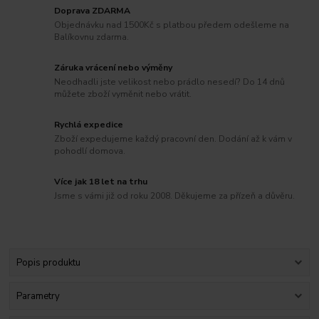
Doprava ZDARMA
Objednávku nad 1500Kč s platbou předem odešleme na
Balíkovnu zdarma.
Záruka vrácení nebo výměny
Neodhadli jste velikost nebo prádlo nesedí? Do 14 dnů
můžete zboží vyměnit nebo vrátit.
Rychlá expedice
Zboží expedujeme každý pracovní den. Dodání až k vám v
pohodlí domova.
Více jak 18 let na trhu
Jsme s vámi již od roku 2008. Děkujeme za přízeň a důvěru.
Popis produktu
Parametry