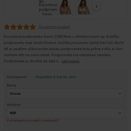
Ohodnotit produkt
Korzetová podprsenka Sielei 1580 New s efektem push-up. Košíčky
podprsenky mají skryté kostice, košíčky jsou proto úplně bez švů. Boční
díl je opatřen silikonovými pásky, podprsenka tedy přilne k tělu a i bez
ramínek drží na svém místě. Podprsenka má odepínací ramínka.
Podprsenka je vhodná do šatů k...
celý popis
Dostupnost
Expedice 2-5 prac. dnů
Barva
Velikost
Potřebujete poradit s velikostí?