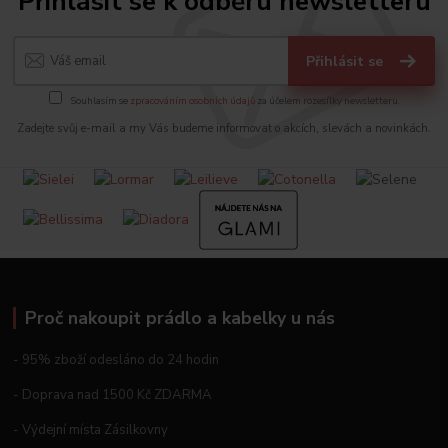
Přihlásit se k odběru newsletteru
Přihlásit se
Souhlasím se
zpracováním osobních údajů
za účelem rozesílky newsletteru.
Zadejte svůj e-mail a my Vás budeme informovat o akcích, slevách a novinkách.
Proč nakoupit prádlo a kabelky u nás
- 95% zboží odesláno do 24 hodin
- Doprava nad 1500 Kč ZDARMA
- Výdejní místa Zásilkovny