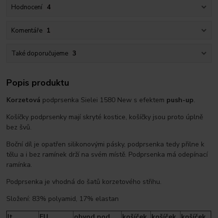
Hodnocení
4
Komentáře
1
Také doporučujeme
3
Popis produktu
Korzetová
podprsenka Sielei 1580 New s efektem
push-up
.
Košíčky podprsenky mají skryté kostice, košíčky jsou proto úplně
bez švů.
Boční díl je opatřen silikonovými pásky, podprsenka tedy přilne k
tělu a i bez ramínek drží na svém místě. Podprsenka má odepínací
ramínka.
Podprsenka je vhodná do šatů korzetového střihu.
Složení: 83% polyamid, 17% elastan
It.
EU
obvod pod
košíček
košíček
košíček