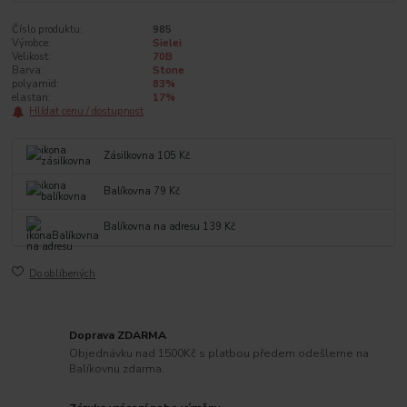
Číslo produktu:
985
Výrobce:
Sielei
Velikost:
70B
Barva:
Stone
polyamid:
83%
elastan:
17%
Hlídat cenu / dostupnost
Zásilkovna 105 Kč
Balíkovna 79 Kč
Balíkovna na adresu 139 Kč
Do oblíbených
Doprava ZDARMA
Objednávku nad 1500Kč s platbou předem odešleme na
Balíkovnu zdarma.