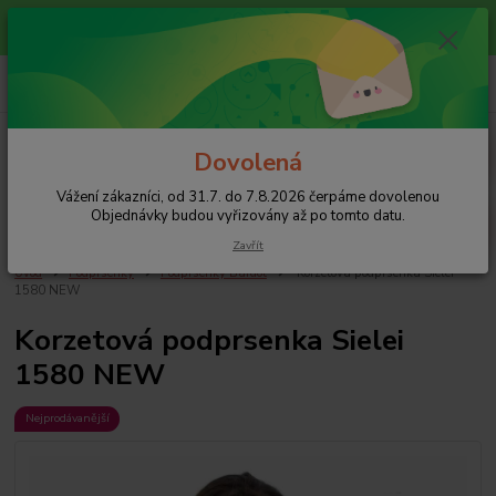
Vážení zákazníci, od 31.7. do 7.8.2026 čerpáme dovolenou
Objednávky budou vyřizovány až po tomto datu.
0
ks
+420 608 754 282
za
0 Kč
pište email, pokud nezvedám tel.
CZK
Menu
Dovolená
Vážení zákazníci, od 31.7. do 7.8.2026 čerpáme dovolenou
Hledat
Objednávky budou vyřizovány až po tomto datu.
Zavřít
Úvod
Podprsenky
Podprsenky Bardot
Korzetová podprsenka Sielei
1580 NEW
Korzetová podprsenka Sielei
1580 NEW
Nejprodávanější