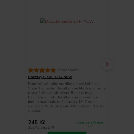
2 hodnocení
Brazilky Sielei 1347 NEW
Push-up pod
Dámské kalhotky brazilky z nové kolekce
Novinka Siel
Sielei Fantastic. Brazilky jsou hladké, vhodné
podprsenka 
pod přiléhavé oblečení. Brazilky mají
košíčky s ge
bavlněný klínek. Brazilky jsou z nového a
Ramínka jsou
jiného materiálu než brazilky 1347 bez
a samozřejmo
označení NEW. Složení: 83% polyamid, 13%
Obvodový díl
elastan
Sielei. Jedná
je po...
245 Kč
630 Kč
Expedice 2-5 prac.
dnů
202 Kč
bez DPH
521 Kč
bez 