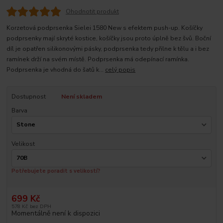
Ohodnotit produkt
Korzetová podprsenka Sielei 1580 New s efektem push-up. Košíčky
podprsenky mají skryté kostice, košíčky jsou proto úplně bez švů. Boční
díl je opatřen silikonovými pásky, podprsenka tedy přilne k tělu a i bez
ramínek drží na svém místě. Podprsenka má odepínací ramínka.
Podprsenka je vhodná do šatů k...
celý popis
Dostupnost
Není skladem
Barva
Velikost
Potřebujete poradit s velikostí?
699 Kč
578 Kč
bez DPH
Momentálně není k dispozici