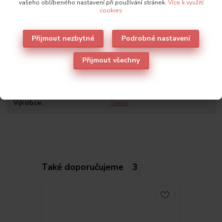
vašeho oblíbeného nastavení při používání stránek.
Více k využití
4
85
83-87
94-96
96-98
98-100
cookies
5
90
88-92
99-101
101-103
103-105
6
95
93-97
104-106
106-108
108-110
Přijmout nezbytné
Podrobné nastavení
Přijmout všechny
Parametry
Výrobce
Sielei
Také doporučujeme
3