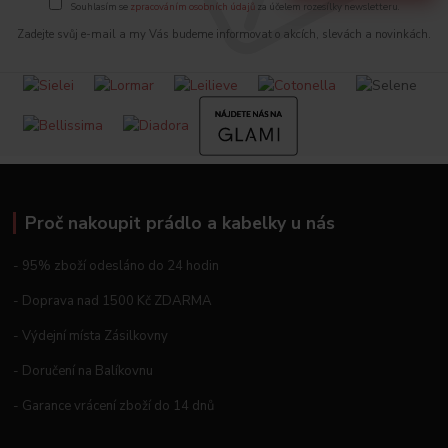
Souhlasím se
zpracováním osobních údajů
za účelem rozesílky newsletteru.
Zadejte svůj e-mail a my Vás budeme informovat o akcích, slevách a novinkách.
Proč nakoupit prádlo a kabelky u nás
- 95% zboží odesláno do 24 hodin
- Doprava nad 1500 Kč ZDARMA
- Výdejní místa Zásilkovny
- Doručení na Balíkovnu
- Garance vrácení zboží do 14 dnů