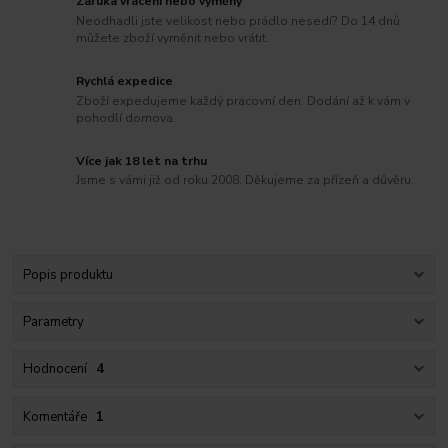
Záruka vrácení nebo výměny
Neodhadli jste velikost nebo prádlo nesedí? Do 14 dnů
můžete zboží vyměnit nebo vrátit.
Rychlá expedice
Zboží expedujeme každý pracovní den. Dodání až k vám v
pohodlí domova.
Více jak 18 let na trhu
Jsme s vámi již od roku 2008. Děkujeme za přízeň a důvěru.
Popis produktu
Parametry
Hodnocení
4
Komentáře
1