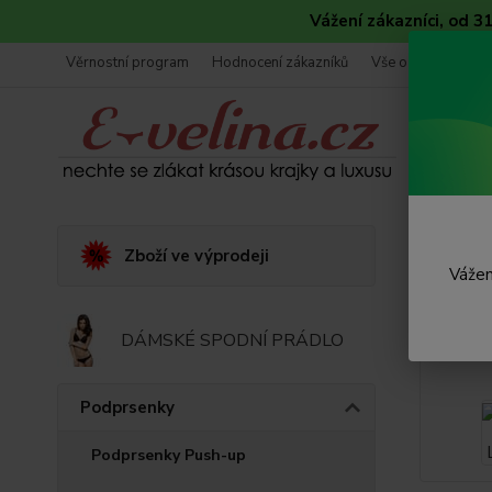
Vážení zákazníci, od 
Věrnostní program
Hodnocení zákazníků
Vše o nákupu
Úvod
Zboží ve výprodeji
Vážen
Korz
DÁMSKÉ SPODNÍ PRÁDLO
Podprsenky
Podprsenky Push-up