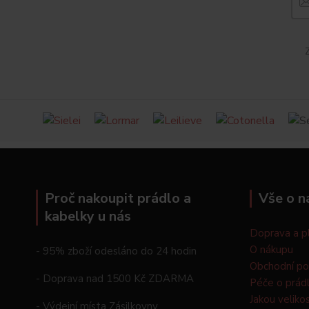
Z
Proč nakoupit prádlo a
Vše o n
kabelky u nás
Doprava a p
O nákupu
- 95% zboží odesláno do 24 hodin
Obchodní p
- Doprava nad 1500 Kč ZDARMA
Péče o prád
Jakou veliko
- Výdejní místa Zásilkovny