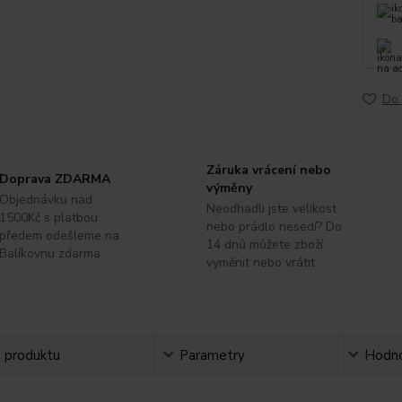
Do 
Záruka vrácení nebo
Doprava ZDARMA
výměny
Objednávku nad
Neodhadli jste velikost
1500Kč s platbou
nebo prádlo nesedí? Do
předem odešleme na
14 dnů můžete zboží
Balíkovnu zdarma.
vyměnit nebo vrátit.
s produktu
Parametry
Hodno