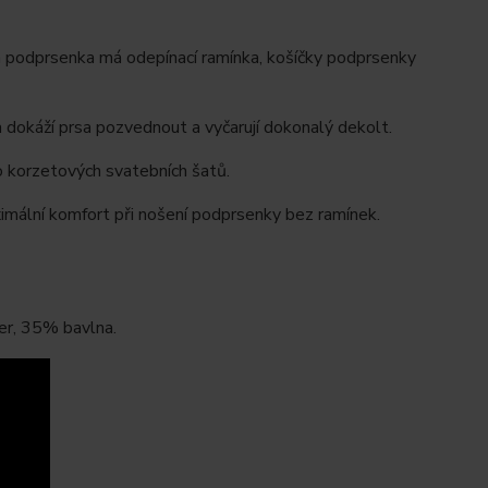
á podprsenka má odepínací ramínka, košíčky podprsenky
dokáží prsa pozvednout a vyčarují dokonalý dekolt.
o korzetových svatebních šatů.
imální komfort při nošení podprsenky bez ramínek.
er, 35% bavlna.