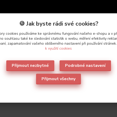
🍪 Jak byste rádi své cookies?
ry cookies používáme ke správnému fungování našeho e-shopu a v p
o souhlasu také ke sledování statistik o webu, měření efektivity rekl
aní, zapamatování vašeho oblíbeného nastavení při používání stránek
k využití cookies
Přijmout nezbytné
Podrobné nastavení
etry
Přijmout všechny
ce
Leilieve