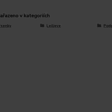
zařazeno v kategoriích
rsenky
Leilieve
Podp