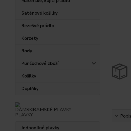
Mateřské, kojící prádlo
Saténové košilky
Bezešvé prádlo
Korzety
Body
Punčochové zboží
Košilky
Doplňky
DÁMSKÉ PLAVKY
Popi
Jednodílné plavky