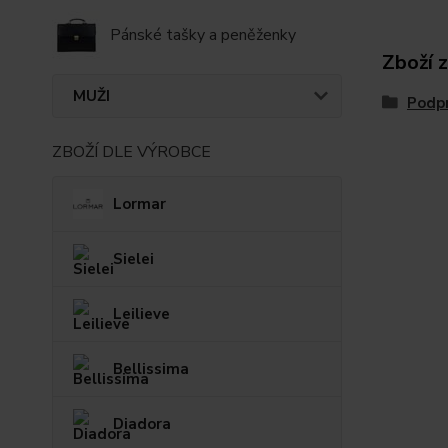
Pánské tašky a peněženky
Zboží 
MUŽI
Podp
ZBOŽÍ DLE VÝROBCE
Lormar
Sielei
Leilieve
Bellissima
Diadora