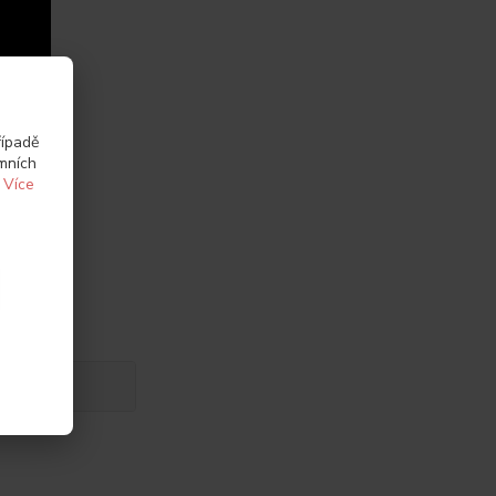
řípadě
amních
.
Více