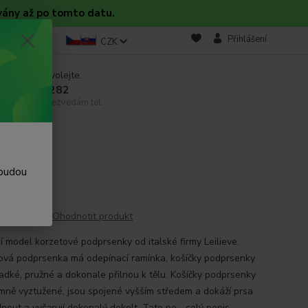
vány až po tomto datu.
takt
Blog
Přihlášení
CZK
 si rady? Zavolejte.
 608 754 282
email, pokud nezvedám tel.
4
 budou
Ohodnotit produkt
í model korzetové podprsenky od italské firmy Leilieve.
ová podprsenka má odepínací ramínka, košíčky podprsenky
ladké, pružné a dokonale přilnou k tělu. Košíčky podprsenky
emně vyztužené, jsou spojené vyšším středem a dokáží prsa
nout a vyčarují dokonalý dekolt. Tato po...
celý popis