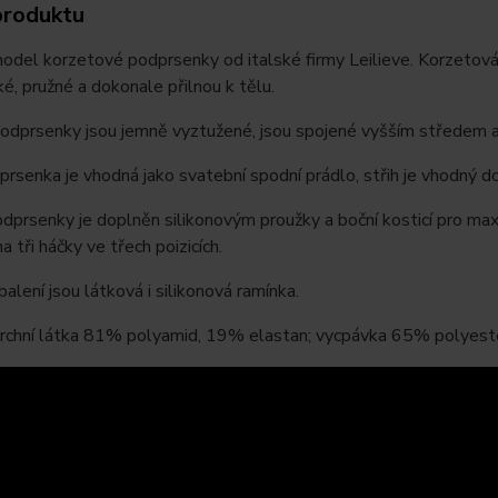
produktu
odel korzetové podprsenky od italské firmy Leilieve. Korzetov
ké, pružné a dokonale přilnou k tělu.
odprsenky jsou jemně vyztužené, jsou spojené vyšším středem a 
rsenka je vhodná jako svatební spodní prádlo, střih je vhodný d
prsenky je doplněn silikonovým proužky a boční kosticí pro max
a tři háčky ve třech poizicích.
balení jsou látková i silikonová ramínka.
 vrchní látka 81% polyamid, 19% elastan; vycpávka 65% polyest