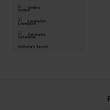
Umbro
LovelyGirl
Cotonella
Victoria's Secret