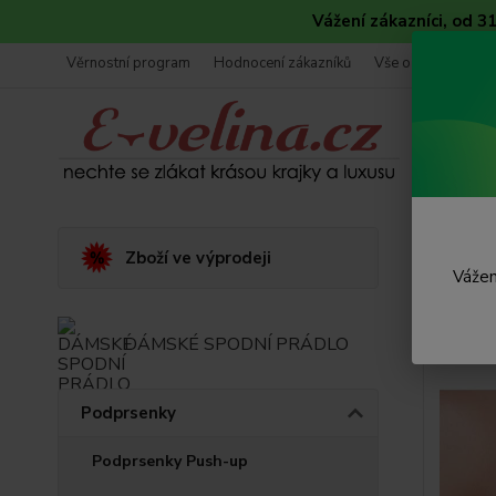
Vážení zákazníci, od 
Věrnostní program
Hodnocení zákazníků
Vše o nákupu
Úvod
Zboží ve výprodeji
Vážen
Korz
DÁMSKÉ SPODNÍ PRÁDLO
Podprsenky
Podprsenky Push-up