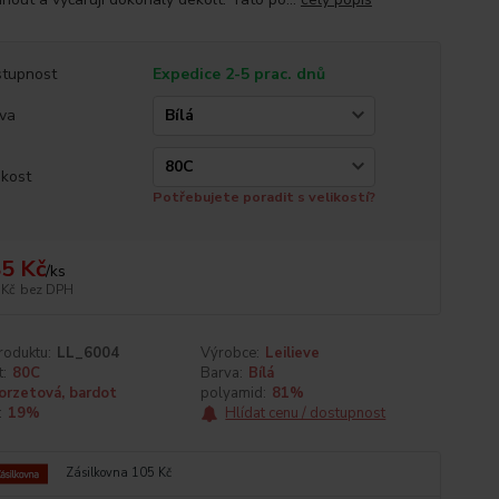
tupnost
Expedice 2-5 prac. dnů
va
ikost
Potřebujete poradit s velikostí?
5 Kč
/
ks
 Kč
bez DPH
roduktu:
LL_6004
Výrobce:
Leilieve
t:
80C
Barva:
Bílá
orzetová, bardot
polyamid:
81%
:
19%
Hlídat cenu / dostupnost
Zásilkovna 105 Kč