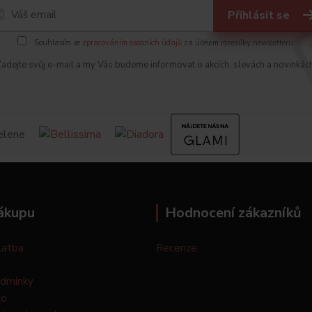
Přihlásit se
Souhlasím se
zpracováním osobních údajů
za účelem rozesílky newsletteru.
adejte svůj e-mail a my Vás budeme informovat o akcích, slevách a novinkác
ákupu
Hodnocení zákazníků
latba
Recenze
odmínky
lo