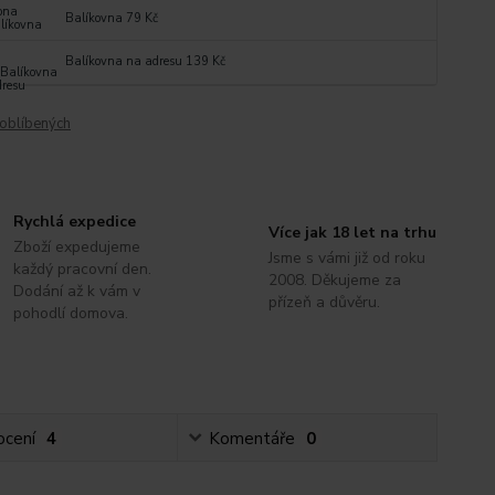
Balíkovna 79 Kč
Balíkovna na adresu 139 Kč
oblíbených
Rychlá expedice
Více jak 18 let na trhu
Zboží expedujeme
Jsme s vámi již od roku
každý pracovní den.
2008. Děkujeme za
Dodání až k vám v
přízeň a důvěru.
pohodlí domova.
cení
4
Komentáře
0