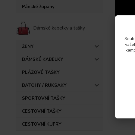
Pánské župany
Dámské kabelky a tašky
Soubo
vašeh
ŽENY
kamp
DÁMSKÉ KABELKY
PLÁŽOVÉ TAŠKY
BATOHY / RUKSAKY
Param
SPORTOVNÍ TAŠKY
Výrob
CESTOVNÍ TAŠKY
CESTOVNÍ KUFRY