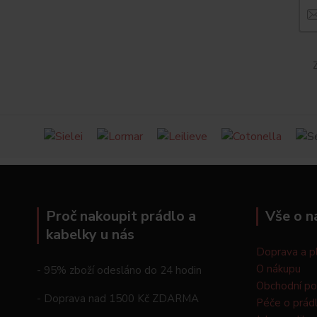
Z
Proč nakoupit prádlo a
Vše o n
kabelky u nás
Doprava a p
O nákupu
- 95% zboží odesláno do 24 hodin
Obchodní p
- Doprava nad 1500 Kč ZDARMA
Péče o prád