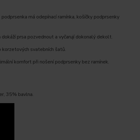
á podprsenka má odepínací ramínka, košíčky podprsenky
dokáží prsa pozvednout a vyčarují dokonalý dekolt.
o korzetových svatebních šatů.
imální komfort při nošení podprsenky bez ramínek.
er, 35% bavlna.