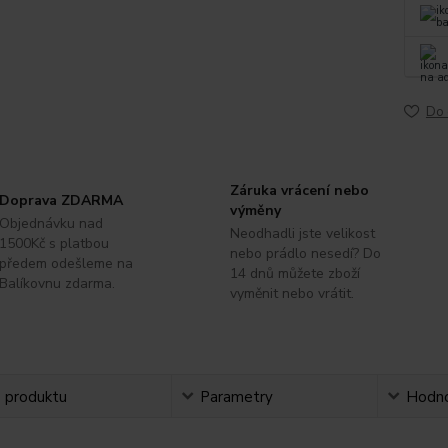
Do 
Záruka vrácení nebo
Doprava ZDARMA
výměny
Objednávku nad
Neodhadli jste velikost
1500Kč s platbou
nebo prádlo nesedí? Do
předem odešleme na
14 dnů můžete zboží
Balíkovnu zdarma.
vyměnit nebo vrátit.
s produktu
Parametry
Hodno