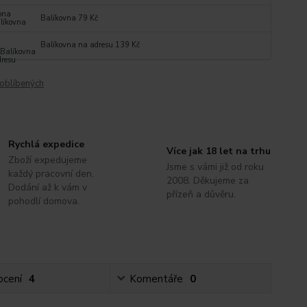
Balíkovna 79 Kč
Balíkovna na adresu 139 Kč
oblíbených
Rychlá expedice
Více jak 18 let na trhu
Zboží expedujeme
Jsme s vámi již od roku
každý pracovní den.
2008. Děkujeme za
Dodání až k vám v
přízeň a důvěru.
pohodlí domova.
cení
4
Komentáře
0