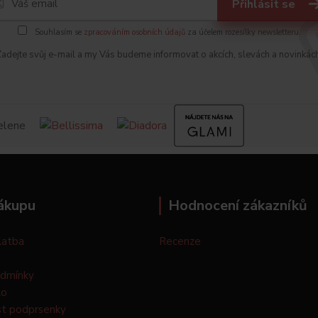
Přihlásit se
Souhlasím se
zpracováním osobních údajů
za účelem rozesílky newsletteru.
adejte svůj e-mail a my Vás budeme informovat o akcích, slevách a novinkác
ákupu
Hodnocení zákazníků
latba
Recenze
odmínky
lo
st podprsenky