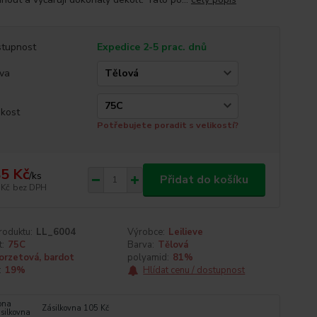
tupnost
Expedice 2-5 prac. dnů
va
ikost
Potřebujete poradit s velikostí?
5 Kč
/
ks
Přidat do košíku
 Kč
bez DPH
roduktu:
LL_6004
Výrobce:
Leilieve
t:
75C
Barva:
Tělová
orzetová, bardot
polyamid:
81%
:
19%
Hlídat cenu / dostupnost
Zásilkovna 105 Kč