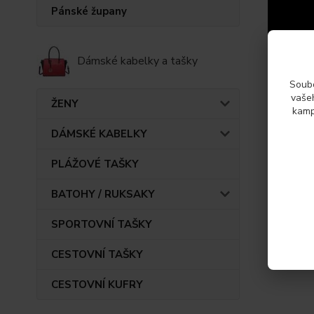
Pánské župany
Dámské kabelky a tašky
Soubo
vašeh
ŽENY
kamp
DÁMSKÉ KABELKY
PLÁŽOVÉ TAŠKY
BATOHY / RUKSAKY
Param
SPORTOVNÍ TAŠKY
Výrob
CESTOVNÍ TAŠKY
CESTOVNÍ KUFRY