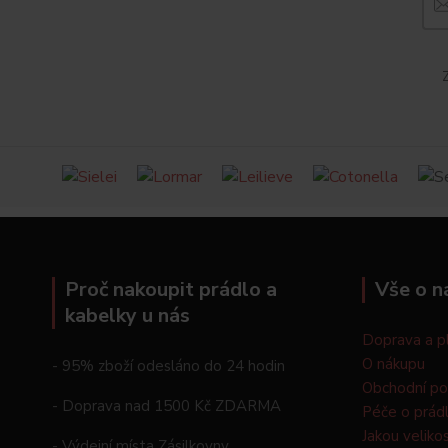
Z
Proč nakoupit prádlo a
Vše o n
kabelky u nás
Doprava a p
O nákupu
- 95% zboží odesláno do 24 hodin
Obchodní p
- Doprava nad 1500 Kč ZDARMA
Péče o prád
Jakou veliko
- Výdejní místa Zásilkovny