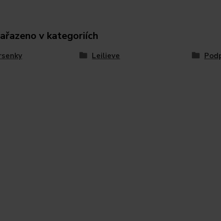
zařazeno v kategoriích
rsenky
Leilieve
Podp