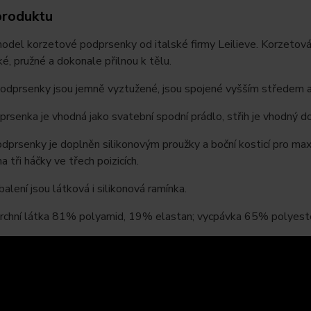
produktu
odel korzetové podprsenky od italské firmy Leilieve. Korzetov
ké, pružné a dokonale přilnou k tělu.
odprsenky jsou jemně vyztužené, jsou spojené vyšším středem a 
rsenka je vhodná jako svatební spodní prádlo, střih je vhodný d
prsenky je doplněn silikonovým proužky a boční kosticí pro max
a tři háčky ve třech poizicích.
balení jsou látková i silikonová ramínka.
 vrchní látka 81% polyamid, 19% elastan; vycpávka 65% polyest