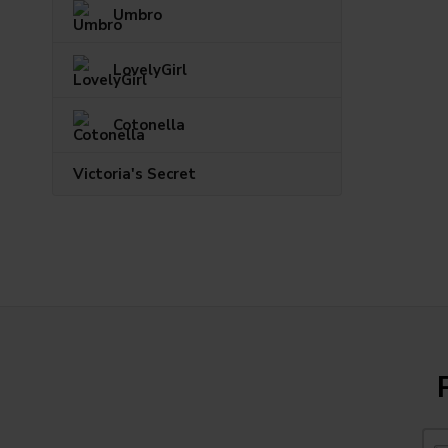
Umbro
LovelyGirl
Cotonella
Victoria's Secret