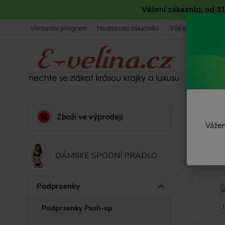
Vážení zákazníci, od 
Věrnostní program
Hodnocení zákazníků
Vše o nákupu
Úvod
Zboží ve výprodeji
Vážen
Korz
DÁMSKÉ SPODNÍ PRÁDLO
Podprsenky
Podprsenky Push-up