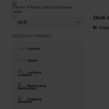
Pánské tašky a peněženky
Zboží 
MUŽI
Podp
ZBOŽÍ DLE VÝROBCE
Lormar
Sielei
Leilieve
Bellissima
Diadora