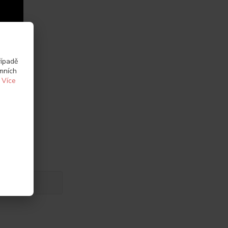
řípadě
amních
.
Více