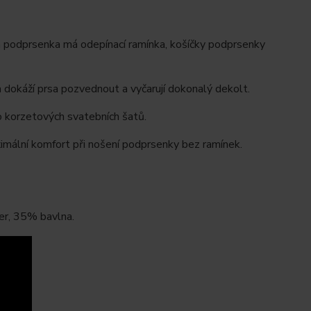
á podprsenka má odepínací ramínka, košíčky podprsenky
dokáží prsa pozvednout a vyčarují dokonalý dekolt.
o korzetových svatebních šatů.
imální komfort při nošení podprsenky bez ramínek.
er, 35% bavlna.