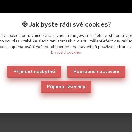
🍪 Jak byste rádi své cookies?
ry cookies používáme ke správnému fungování našeho e-shopu a v p
o souhlasu také ke sledování statistik o webu, měření efektivity rekl
aní, zapamatování vašeho oblíbeného nastavení při používání stránek
k využití cookies
Přijmout nezbytné
Podrobné nastavení
Přijmout všechny
etry
ce
Leilieve