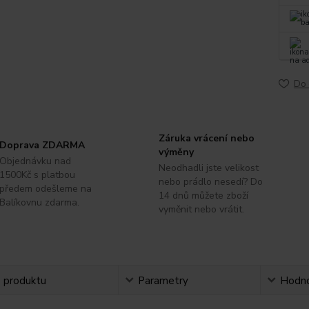
Do 
Záruka vrácení nebo
Doprava ZDARMA
výměny
Objednávku nad
Neodhadli jste velikost
1500Kč s platbou
nebo prádlo nesedí? Do
předem odešleme na
14 dnů můžete zboží
Balíkovnu zdarma.
vyměnit nebo vrátit.
s produktu
Parametry
Hodno