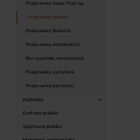
Podprsenky Super Push-up
Podprsenky Bardot
Podprsenky Bralette
Podprsenky multifunkční
Bez vycpávek, nevyztužené
Podprsenky vyztužené
Podprsenky bez kostic
Kalhotky
Erotické prádlo
Sportovní prádlo
Mateřské, kojící prádlo