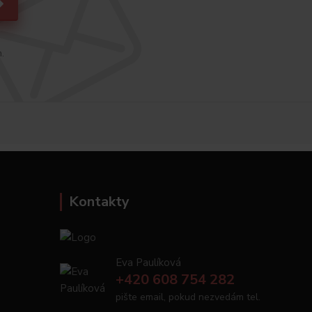
h.
Kontakty
Eva Paulíková
+420 608 754 282
pište email, pokud nezvedám tel.