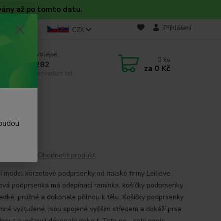
vány až po tomto datu.
takt
Blog
Přihlášení
CZK
 si rady? Zavolejte.
0
ks
 608 754 282
za
0 Kč
email, pokud nezvedám tel.
4
 budou
Ohodnotit produkt
í model korzetové podprsenky od italské firmy Leilieve.
ová podprsenka má odepínací ramínka, košíčky podprsenky
ladké, pružné a dokonale přilnou k tělu. Košíčky podprsenky
emně vyztužené, jsou spojené vyšším středem a dokáží prsa
nout a vyčarují dokonalý dekolt. Tato po...
celý popis