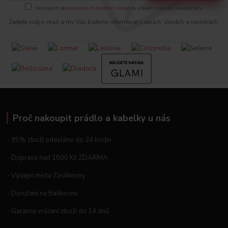
Souhlasím se
zpracováním osobních údajů
za účelem rozesílky newsletteru.
Zadejte svůj e-mail a my Vás budeme informovat o akcích, slevách a novinkách.
Proč nakoupit prádlo a kabelky u nás
- 95% zboží odesláno do 24 hodin
- Doprava nad 1500 Kč ZDARMA
- Výdejní místa Zásilkovny
- Doručení na Balíkovnu
- Garance vrácení zboží do 14 dnů