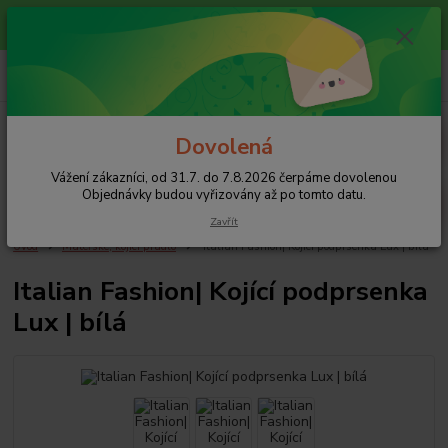
Vážení zákazníci, od 31.7. do 7.8.2026 čerpáme dovolenou
Objednávky budou vyřizovány až po tomto datu.
+420 608 754 282
pište email, pokud nezvedám tel.
CZK
Menu
Dovolená
Vážení zákazníci, od 31.7. do 7.8.2026 čerpáme dovolenou
Hledat
Objednávky budou vyřizovány až po tomto datu.
Zavřít
Úvod
Mateřské, kojící prádlo
Italian Fashion| Kojící podprsenka Lux | bílá
Italian Fashion| Kojící podprsenka
Lux | bílá