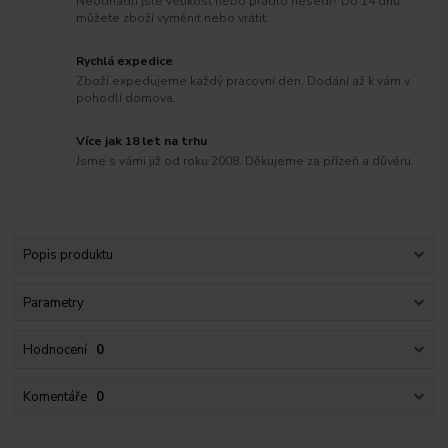
Neodhadli jste velikost nebo prádlo nesedí? Do 14 dnů
můžete zboží vyměnit nebo vrátit.
Rychlá expedice
Zboží expedujeme každý pracovní den. Dodání až k vám v
pohodlí domova.
Více jak 18 let na trhu
Jsme s vámi již od roku 2008. Děkujeme za přízeň a důvěru.
Popis produktu
Parametry
Hodnocení
0
Komentáře
0