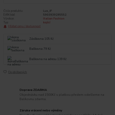
Číslo produktu:
Lux_IF
EAN kód:
5903939295552
Výrobce:
Italian Fashion
Typ:
kojící
Hlídat cenu / dostupnost
Zásilkovna 105 Kč
Balíkovna 79 Kč
Balíkovna na adresu 139 Kč
Do oblíbených
Doprava ZDARMA
Objednávku nad 1500Kč s platbou předem odešleme na
Balíkovnu zdarma.
Záruka vrácení nebo výměny