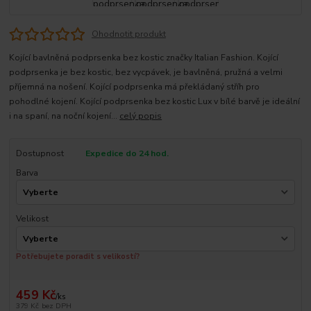
Ohodnotit produkt
Kojící bavlněná podprsenka bez kostic značky Italian Fashion. Kojící
podprsenka je bez kostic, bez vycpávek, je bavlněná, pružná a velmi
příjemná na nošení. Kojící podprsenka má překládaný stříh pro
pohodlné kojení. Kojící podprsenka bez kostic Lux v bílé barvě je ideální
i na spaní, na noční kojení...
celý popis
Dostupnost
Expedice do 24 hod.
Barva
Velikost
Potřebujete poradit s velikostí?
459 Kč
/
ks
379 Kč
bez DPH