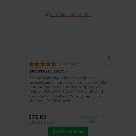
6 hodnocení
Kalhotky Leilieve 992
Podprsenka 
Dámské kalhotky Leilieve v kombinaci
Oblíbená hl
luxusní krajky a hladkého materiálu. Kalhotky
výrobce Leil
jsou vhodné do kompletu k podprsenkám
hladkého koš
Leilieve 996 a 991. Složení: 85% polyamid,
svému střihu
15% elastan. Krajka: 87% polyamid, 13%
Hladká podpr
elastan, klín 100% bavlna
boční kostic
moc pěkný d
dél...
370 Kč
840 Kč
Expedice 2-5 prac.
dnů
306 Kč
bez DPH
694 Kč
bez 
Zvolit variantu