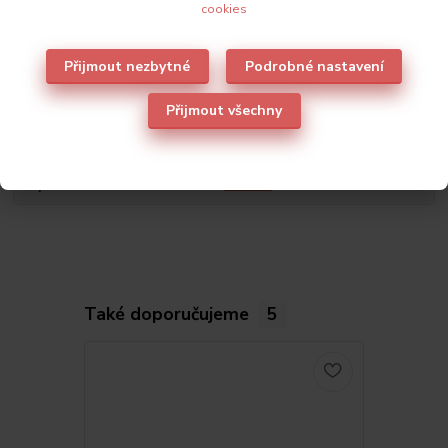
cookies
Přijmout nezbytné
Podrobné nastavení
Přijmout všechny
Parametry
Výrobce
Leilieve
Také doporučujeme
5