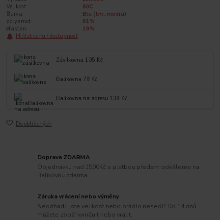
Velikost:
80C
Barva:
Blu (tm. modrá)
polyamid:
81%
elastan:
19%
Hlídat cenu / dostupnost
Zásilkovna 105 Kč
Balíkovna 79 Kč
Balíkovna na adresu 139 Kč
Do oblíbených
Doprava ZDARMA
Objednávku nad 1500Kč s platbou předem odešleme na
Balíkovnu zdarma.
Záruka vrácení nebo výměny
Neodhadli jste velikost nebo prádlo nesedí? Do 14 dnů
můžete zboží vyměnit nebo vrátit.