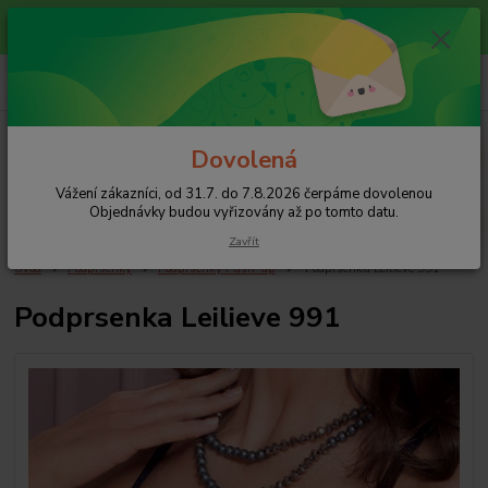
Vážení zákazníci, od 31.7. do 7.8.2026 čerpáme dovolenou
Objednávky budou vyřizovány až po tomto datu.
0
ks
+420 608 754 282
za
0 Kč
pište email, pokud nezvedám tel.
CZK
Menu
Dovolená
Vážení zákazníci, od 31.7. do 7.8.2026 čerpáme dovolenou
Hledat
Objednávky budou vyřizovány až po tomto datu.
Zavřít
Úvod
Podprsenky
Podprsenky Push-up
Podprsenka Leilieve 991
Podprsenka Leilieve 991