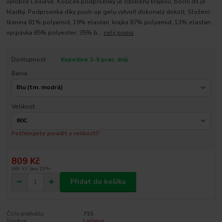
výrobce Leilieve. Košíček podprsenky je zdobený krajkou, boční díl je
hladký. Podprsenka díky push-up gelu vytvoří dokonalý dekolt. Složení:
tkanina 81% polyamid, 19% elastan, krajka 87% polyamid, 13% elastan,
vycpávka 65% polyester, 35% b...
celý popis
Dostupnost
Expedice 2-5 prac. dnů
Barva
Velikost
Potřebujete poradit s velikostí?
809 Kč
669 Kč
bez DPH
Přidat do košíku
Číslo produktu:
715
Výrobce:
Leilieve