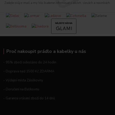
Zadejte svůj e-mail a my Vás budeme informovat o akcích, slevách a novinkách.
Proč nakoupit prádlo a kabelky u nás
- 95% zboží odesláno do 24 hodin
- Doprava nad 1500 Kč ZDARMA
- Výdejní místa Zásilkovny
- Doručení na Balíkovnu
- Garance vrácení zboží do 14 dnů