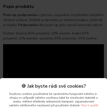
Popis produktu
Push-up podprsenka
s gelovou vycpávkou od předního italského
výrobce Leilieve. Košíček podprsenky je zdobený krajkou, boční díl
je hladký.
Podprsenka
díky push-up gelu vytvoří dokonalý dekolt.
Složení: tkanina 81% polyamid, 19% elastan, krajka 87%
polyamid, 13% elastan, vycpávka 65% polyester, 35% bavlna.
🍪 Jak byste rádi své cookies?
Soubory cookies používáme ke správnému fungování našeho e-
shopu a v případě vašeho souhlasu také ke sledování statistik o
webu, měření efektivity reklamních kampaní, zapamatování
vašeho oblíbeného nastavení při používání stránek.
Více k využití