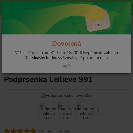
Vážení zákazníci, od 31.7. do 7.8.2026 čerpáme dovolenou
Objednávky budou vyřizovány až po tomto datu.
+420 608 754 282
pište email, pokud nezvedám tel.
CZK
Menu
Dovolená
Hledat
Vážení zákazníci, od 31.7. do 7.8.2026 čerpáme dovolenou
Objednávky budou vyřizovány až po tomto datu.
Zavřít
Úvod
Podprsenky
Podprsenky Push-up
Podprsenka Leilieve 991
Podprsenka Leilieve 991
Ohodnotit produkt