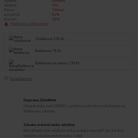
Výrobce:
Leilieve
Velikost:
75C
Barva:
Tělová
polyamid:
81%
elastan:
19%
Hlídat cenu / dostupnost
Zásilkovna 105 Kč
Balíkovna 79 Kč
Balíkovna na adresu 139 Kč
Do oblíbených
Doprava ZDARMA
Objednávku nad 1500Kč s platbou předem odešleme na
Balíkovnu zdarma.
Záruka vrácení nebo výměny
Neodhadli jste velikost nebo prádlo nesedí? Do 14 dnů
můžete zboží vyměnit nebo vrátit.