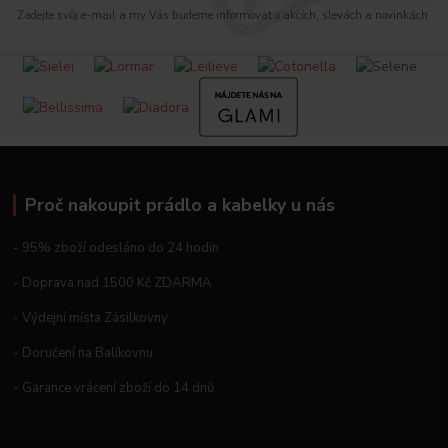
Zadejte svůj e-mail a my Vás budeme informovat o akcích, slevách a novinkách.
Proč nakoupit prádlo a kabelky u nás
- 95% zboží odesláno do 24 hodin
- Doprava nad 1500 Kč ZDARMA
- Výdejní místa Zásilkovny
- Doručení na Balíkovnu
- Garance vrácení zboží do 14 dnů