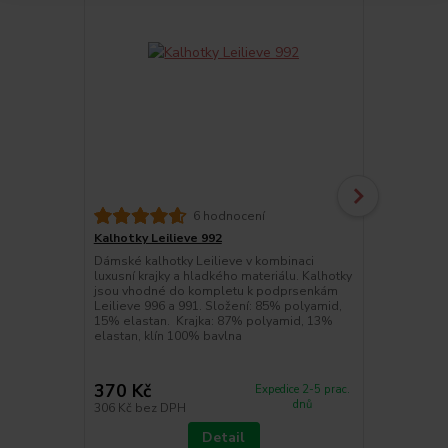
6 hodnocení
Kalhotky Leilieve 992
Podprsenka 
Dámské kalhotky Leilieve v kombinaci
Oblíbená hl
luxusní krajky a hladkého materiálu. Kalhotky
výrobce Leil
jsou vhodné do kompletu k podprsenkám
hladkého koš
Leilieve 996 a 991. Složení: 85% polyamid,
svému střihu
15% elastan. Krajka: 87% polyamid, 13%
Hladká podpr
elastan, klín 100% bavlna
boční kostic
moc pěkný d
dél...
370 Kč
840 Kč
Expedice 2-5 prac.
dnů
306 Kč
bez DPH
694 Kč
bez 
Detail