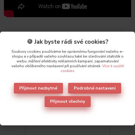
🍪 Jak byste rádi své cookies?
Parametry
Soubory cookies používáme ke správnému fungování našeho e-
shopu a v případě vašeho souhlasu také ke sledování statistik o
Výrobce
Leilieve
webu, měření efektivity reklamních kampaní, zapamatování
vašeho oblíbeného nastavení při používání stránek.
Více k využití
cookies
Přijmout nezbytné
Podrobné nastavení
Také doporučujeme
5
Přijmout všechny