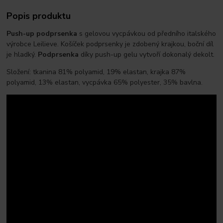
Popis produktu
Push-up podprsenka
s gelovou vycpávkou od předního italského
výrobce Leilieve. Košíček podprsenky je zdobený krajkou, boční díl
je hladký.
Podprsenka
díky push-up gelu vytvoří dokonalý dekolt.
Složení: tkanina 81% polyamid, 19% elastan, krajka 87%
polyamid, 13% elastan, vycpávka 65% polyester, 35% bavlna.