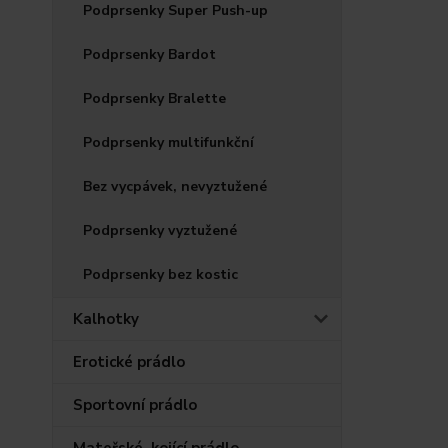
Podprsenky Super Push-up
Podprsenky Bardot
Podprsenky Bralette
Podprsenky multifunkční
Bez vycpávek, nevyztužené
Podprsenky vyztužené
Podprsenky bez kostic
Kalhotky
Erotické prádlo
Sportovní prádlo
Mateřské, kojící prádlo