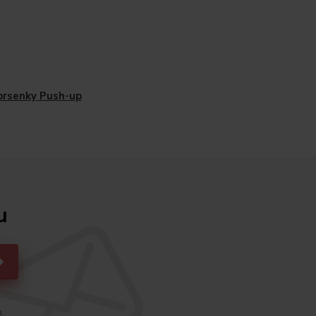
rsenky Push-up
u
h.