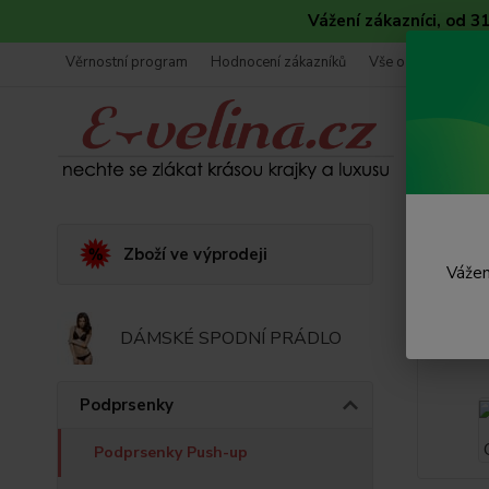
Vážení zákazníci, od 
Věrnostní program
Hodnocení zákazníků
Vše o nákupu
Úvod
Zboží ve výprodeji
Vážen
Gelo
DÁMSKÉ SPODNÍ PRÁDLO
Podprsenky
Podprsenky Push-up