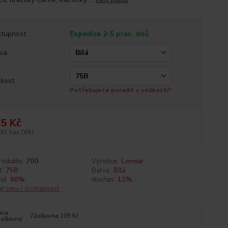
tupnost
Expedice 2-5 prac. dnů
va
ikost
Potřebujete poradit s velikostí?
5 Kč
 Kč
bez DPH
roduktu:
700
Výrobce:
Lormar
t:
75B
Barva:
Bílá
id:
88%
elastan:
12%
at cenu / dostupnost
Zásilkovna 105 Kč