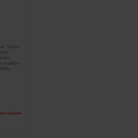
mar. Tanga
erem,
havým
em hladkým
: 88%
ení skladem