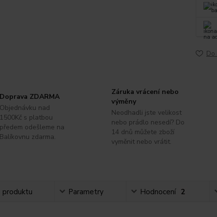
Do 
Záruka vrácení nebo
Doprava ZDARMA
výměny
Objednávku nad
Neodhadli jste velikost
1500Kč s platbou
nebo prádlo nesedí? Do
předem odešleme na
14 dnů můžete zboží
Balíkovnu zdarma.
vyměnit nebo vrátit.
s produktu
Parametry
Hodnocení
2