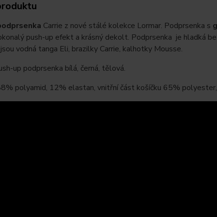
produktu
podprsenka
Carrie z nové stálé kolekce Lormar. Podprsenka s
g
okonalý push-up efekt a krásný dekolt. Podprsenka je hladká bez
jsou vodná tanga Eli, brazilky Carrie, kalhotky Mousse.
sh-up podprsenka bílá, černá, tělová.
 88% polyamid, 12% elastan, vnitřní část košíčku 65% polyeste