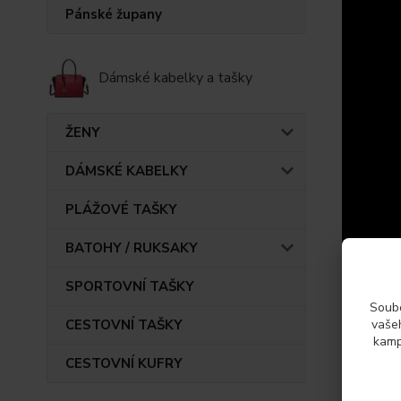
Pánské župany
Dámské kabelky a tašky
ŽENY
DÁMSKÉ KABELKY
PLÁŽOVÉ TAŠKY
BATOHY / RUKSAKY
SPORTOVNÍ TAŠKY
Soubo
CESTOVNÍ TAŠKY
vašeh
kamp
Původ 
CESTOVNÍ KUFRY