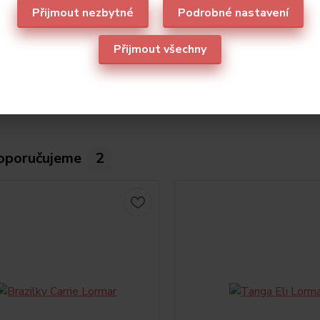
Přijmout nezbytné
Podrobné nastavení
etry
Přijmout všechny
ce
Lormar
oporučujeme
2