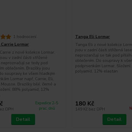
1 hodnocení
Tanga Eli Lormar
y Carrie Lormar
Tanga Eli z nové kolekce Lor
jsou v zadní části střižená las
 Carrie z nové kolekce Lormar.
neprozančují se tak pod přilé
jsou v zadní části střižené
oblečením. Do soupravy k vš
 neproznačují se tedy pod
podprsenkám Lormar. Složení
ým oblečením. Brazilky jsou
polyamid, 12% elastan
do soupravy ke všem hladkým
kám Lormar např, Carrie, Eli,
 Mousse. Brazilky bílé, černé a
ložení: 88% polyamid, 12%
.
č
180 Kč
Expedice 2-5
prac. dnů
N
ez DPH
149 Kč
bez DPH
Detail
Detail