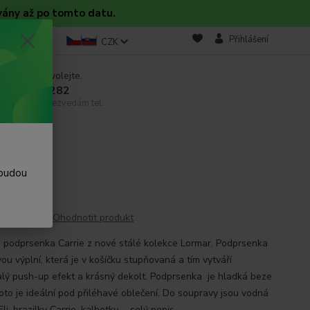
vány až po tomto datu.
takt
Blog
Přihlášení
CZK
 si rady? Zavolejte.
 608 754 282
email, pokud nezvedám tel.
 budou
Ohodnotit produkt
 podprsenka Carrie z nové stálé kolekce Lormar. Podprsenka
ou výplní, která je v košíčku stupňovaná a tím vytváří
lý push-up efekt a krásný dekolt. Podprsenka je hladká beze
roto je ideální pod přiléhavé oblečení. Do soupravy jsou vodná
li, brazilky Carrie, kalhotky ...
celý popis