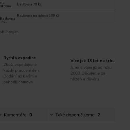
Balíkovna 79 Kč
Balíkovna na adresu 139 Kč
oblíbených
Rychlá expedice
Více jak 18 let na trhu
Zboží expedujeme
Jsme s vámi již od roku
každý pracovní den.
2008. Děkujeme za
Dodání až k vám v
přízeň a důvěru.
pohodlí domova.
Komentáře
0
Také doporučujeme
2