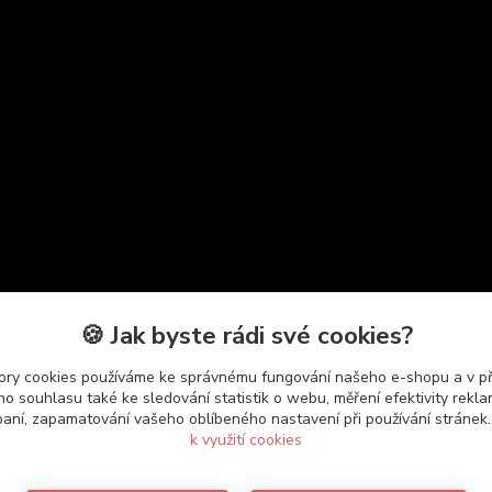
🍪 Jak byste rádi své cookies?
ry cookies používáme ke správnému fungování našeho e-shopu a v p
o souhlasu také ke sledování statistik o webu, měření efektivity rekl
aní, zapamatování vašeho oblíbeného nastavení při používání stránek
zboží
k využití cookies