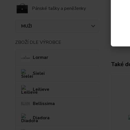
Param
Pánské tašky a peněženky
Výrob
MUŽI
ZBOŽÍ DLE VÝROBCE
Lormar
Také d
Sielei
Leilieve
Bellissima
Diadora