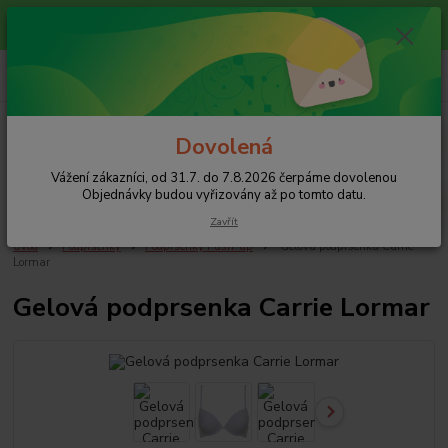
Vážení zákazníci, od 31.7. do 7.8.2026 čerpáme dovolenou
Objednávky budou vyřizovány až po tomto datu.
+420 608 754 282
pište email, pokud nezvedám tel.
CZK
Menu
Dovolená
Vážení zákazníci, od 31.7. do 7.8.2026 čerpáme dovolenou
Hledat
Objednávky budou vyřizovány až po tomto datu.
Zavřít
Úvod
Podprsenky
Podprsenky Push-up
Gelová podprsenka Carrie
Lormar
Gelová podprsenka Carrie Lormar