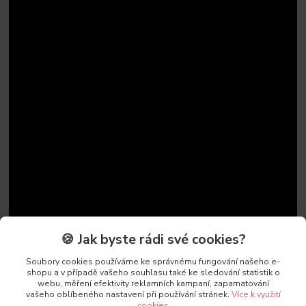
🍪 Jak byste rádi své cookies?
Soubory cookies používáme ke správnému fungování našeho e-
shopu a v případě vašeho souhlasu také ke sledování statistik o
webu, měření efektivity reklamních kampaní, zapamatování
vašeho oblíbeného nastavení při používání stránek.
Více k využití
cookies