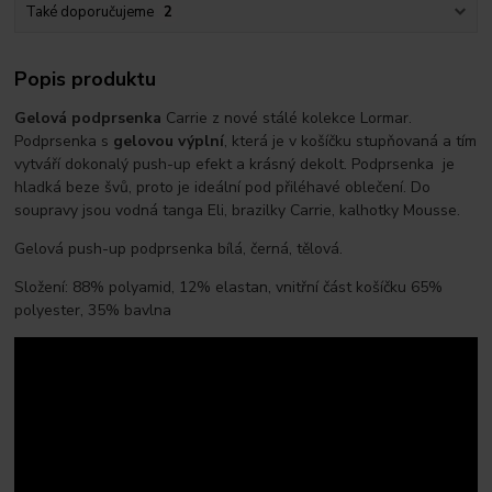
Také doporučujeme
2
Popis produktu
Gelová podprsenka
Carrie z nové stálé kolekce Lormar.
Podprsenka s
gelovou výplní
, která je v košíčku stupňovaná a tím
vytváří dokonalý push-up efekt a krásný dekolt. Podprsenka je
hladká beze švů, proto je ideální pod přiléhavé oblečení. Do
soupravy jsou vodná tanga Eli, brazilky Carrie, kalhotky Mousse.
Gelová push-up podprsenka bílá, černá, tělová.
Složení: 88% polyamid, 12% elastan, vnitřní část košíčku 65%
polyester, 35% bavlna