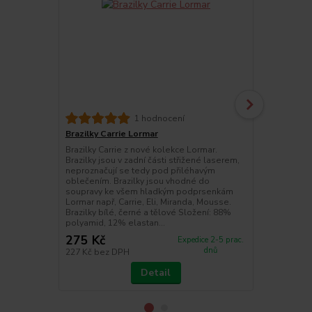
Tanga Eli L
1 hodnocení
Tanga Eli z 
Brazilky Carrie Lormar
v zadní části
Brazilky Carrie z nové kolekce Lormar.
se tak pod 
Brazilky jsou v zadní části střižené laserem,
soupravy k 
neproznačují se tedy pod přiléhavým
Lormar. Slo
oblečením. Brazilky jsou vhodné do
soupravy ke všem hladkým podprsenkám
Lormar např, Carrie, Eli, Miranda, Mousse.
Brazilky bílé, černé a tělové Složení: 88%
polyamid, 12% elastan...
275 Kč
180 Kč
Expedice 2-5 prac.
dnů
227 Kč
bez DPH
149 Kč
bez 
Detail