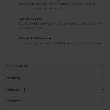
Neodhadli jste velikost nebo prádlo nesedí? Do 14 dnů
můžete zboží vyměnit nebo vrátit.
Rychlá expedice
Zboží expedujeme každý pracovní den. Dodání až k vám v
pohodlí domova.
Více jak 18 let na trhu
Jsme s vámi již od roku 2008. Děkujeme za přízeň a důvěru.
Popis produktu
Parametry
Hodnocení
2
Komentáře
0