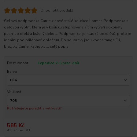
Ohodnotit produkt
Gelová podprsenka Carrie z nové stálé kolekce Lormar. Podprsenka s
gelovou výplní, která je v košíčku stupňovaná a tím vytváří dokonalý
push-up efekt a krásný dekolt. Podprsenka je hladká beze švů, proto je
ideální pod přiléhavé oblečení. Do soupravy jsou vodná tanga Eli,
brazilky Carrie, kalhotky ...
celý popis
Dostupnost
Expedice 2-5 prac. dnů
Barva
Velikost
Potřebujete poradit s velikostí?
585 Kč
483 Kč
bez DPH