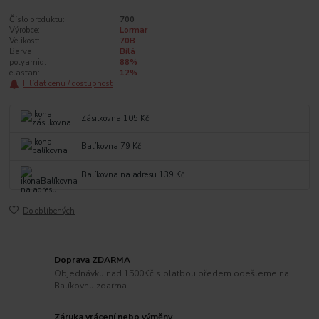
Číslo produktu:
700
Výrobce:
Lormar
Velikost:
70B
Barva:
Bílá
polyamid:
88%
elastan:
12%
Hlídat cenu / dostupnost
Zásilkovna 105 Kč
Balíkovna 79 Kč
Balíkovna na adresu 139 Kč
Do oblíbených
Doprava ZDARMA
Objednávku nad 1500Kč s platbou předem odešleme na
Balíkovnu zdarma.
Záruka vrácení nebo výměny