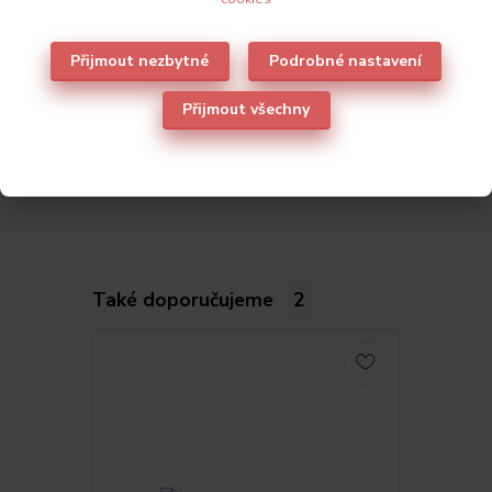
Původ zboží
Přijmout nezbytné
Podrobné nastavení
Parametry
Přijmout všechny
Výrobce
Lormar
Také doporučujeme
2