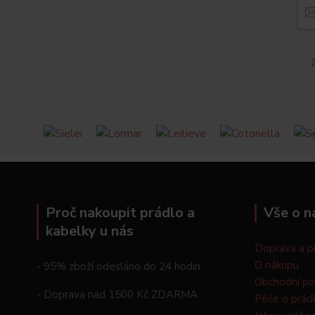
Z
Proč nakoupit prádlo a
Vše o n
kabelky u nás
Doprava a p
O nákupu
- 95% zboží odesláno do 24 hodin
Obchodní p
- Doprava nad 1500 Kč ZDARMA
Péče o prád