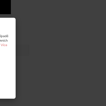
řípadě
amních
.
Více