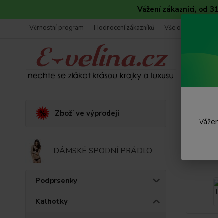
Vážení zákazníci, od 
Věrnostní program
Hodnocení zákazníků
Vše o nákupu
Úvod
K
Zboží ve výprodeji
Vážen
Braz
DÁMSKÉ SPODNÍ PRÁDLO
Podprsenky
Kalhotky