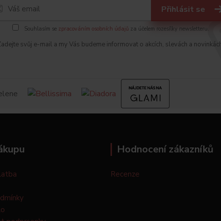
Přihlásit se
Souhlasím se
zpracováním osobních údajů
za účelem rozesílky newsletteru.
adejte svůj e-mail a my Vás budeme informovat o akcích, slevách a novinkác
ákupu
Hodnocení zákazníků
latba
Recenze
odmínky
lo