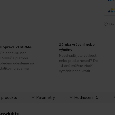
Do 
Záruka vrácení nebo
Doprava ZDARMA
výměny
Objednávku nad
Neodhadli jste velikost
1500Kč s platbou
nebo prádlo nesedí? Do
předem odešleme na
14 dnů můžete zboží
Balíkovnu zdarma.
vyměnit nebo vrátit.
s produktu
Parametry
Hodnocení
1
produktu