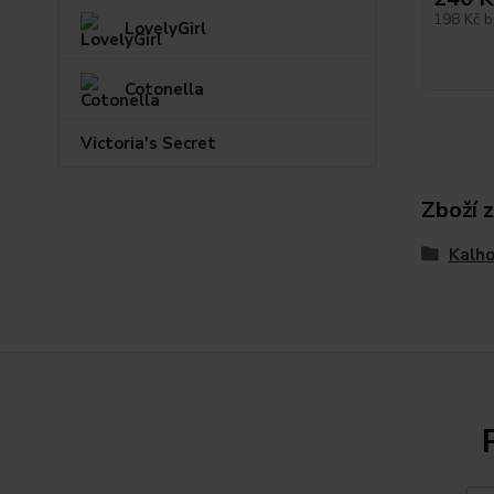
198 Kč
b
LovelyGirl
Cotonella
Victoria's Secret
Zboží 
Kalh