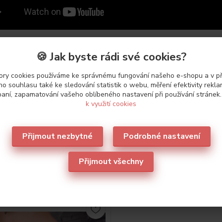
🍪 Jak byste rádi své cookies?
ry cookies používáme ke správnému fungování našeho e-shopu a v p
etry
o souhlasu také ke sledování statistik o webu, měření efektivity rekl
aní, zapamatování vašeho oblíbeného nastavení při používání stránek
k využití cookies
ce
Leilieve
Přijmout nezbytné
Podrobné nastavení
Přijmout všechny
oporučujeme
1