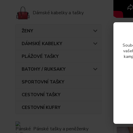
Dámské kabelky a tašky
ŽENY
DÁMSKÉ KABELKY
Soubo
Param
vašeh
PLÁŽOVÉ TAŠKY
kamp
Výrob
BATOHY / RUKSAKY
SPORTOVNÍ TAŠKY
CESTOVNÍ TAŠKY
Také d
CESTOVNÍ KUFRY
Pánské tašky a peněženky