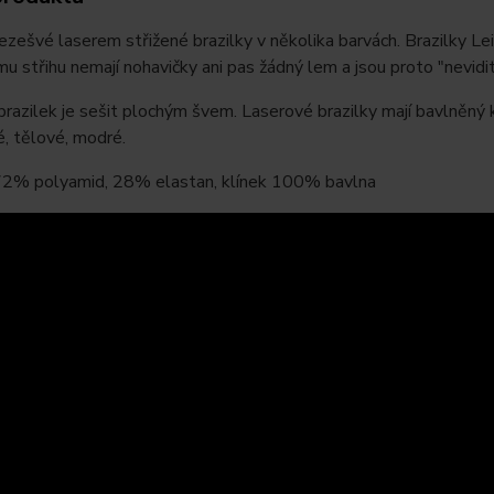
zešvé laserem střižené brazilky v několika barvách. Brazilky Leil
u střihu nemají nohavičky ani pas žádný lem a jsou proto "nevidi
 brazilek je sešit plochým švem. Laserové brazilky mají bavlněný 
né, tělové, modré.
 72% polyamid, 28% elastan, klínek 100% bavlna