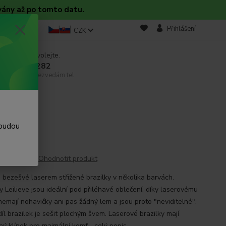
vány až po tomto datu.
takt
Blog
Přihlášení
CZK
 si rady? Zavolejte.
 608 754 282
email, pokud nezvedám tel.
 budou
Ohodnotit produkt
 bezešvé laserem střižené brazilky v několika barvách.
y Leilieve jsou ideální pod přiléhavé oblečení, díky laserovému
nemají nohavičky ani pas žádný lem a jsou proto "neviditelné".
íl brazilek je sešit plochým švem. Laserové brazilky mají
ný klínek pro maimální komf...
celý popis