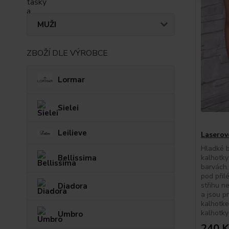
MUŽI
ZBOŽÍ DLE VÝROBCE
Lormar
Sielei
Leilieve
Laserov
Hladké b
Bellissima
kalhotky
barvách.
pod přil
střihu n
Diadora
a jsou pr
kalhotke
kalhotky 
Umbro
240 K