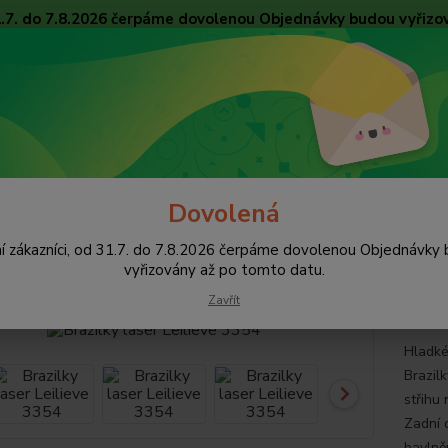
31.7. do 7.8.2026 čerpáme dovolenou Objednávky budou vyřizo
Obchodní podmínky
Tabulky velikostí
Ochrana osobních údajů
Kon
Nevíte
Hledat
+420
pište 
Dovolená
alhotky
Brazilky
Brazilky laser Leilieve 3354
í zákazníci, od 31.7. do 7.8.2026 čerpáme dovolenou Objednávky
ilky laser Leilieve 3354
vyřizovány až po tomto datu.
Zavřít
Hladké
Brazilk
střihu 
Zadní d
bavlně