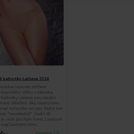
é kalhotky Leilieve 3324
ezešvé laserem střižené
 klasického střihu v několika
 Kalhotky Leilieve jsou ideální
éhavé oblečení, díky laserovému
emají nohavičky ani pas žádný lem
oto "neviditelné". Zadní díl
 je sešit plochým švem. Laserové
mají bavlněný klíne...
č
Expedice 2-5