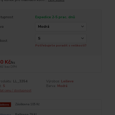
tupnost
Expedice 2-5 prac. dnů
va
ikost
Potřebujete poradit s velikostí?
0 Kč
/
ks
 Kč
bez DPH
roduktu:
LL_3354
Výrobce:
Leilieve
t:
S
Barva:
Modrá
dat cenu / dostupnost
Zásilkovna 105 Kč
Balíkovna 79 Kč