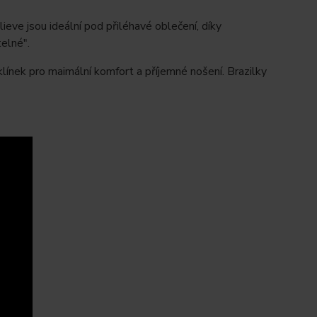
ieve jsou ideální pod přiléhavé oblečení, díky
telné".
klínek pro maimální komfort a příjemné nošení. Brazilky