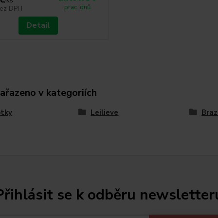
/
ks
prac. dnů
ez DPH
Detail
zařazeno v kategoriích
otky
Leilieve
Braz
Přihlásit se k odběru newsletter