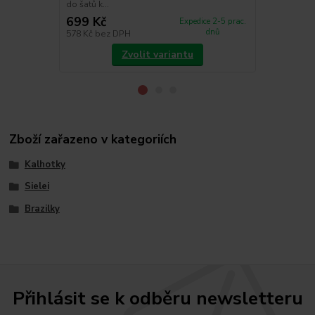
do šatů k...
je po...
699 Kč
630 Kč
Expedice 2-5 prac.
dnů
578 Kč
bez DPH
521 Kč
bez 
Zvolit variantu
Zboží zařazeno v kategoriích
Kalhotky
Sielei
Brazilky
Přihlásit se k odběru newsletteru