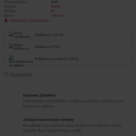
Číslo produktu:
986
Výrobce:
Sielei
Velikost:
M
Barva:
Tělová
Hlídat cenu / dostupnost
Zásilkovna 105 Kč
Balíkovna 79 Kč
Balíkovna na adresu 139 Kč
Do oblíbených
Doprava ZDARMA
Objednávku nad 1500Kč s platbou předem odešleme na
Balíkovnu zdarma.
Záruka vrácení nebo výměny
Neodhadli jste velikost nebo prádlo nesedí? Do 14 dnů
můžete zboží vyměnit nebo vrátit.