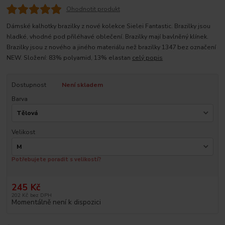
Ohodnotit produkt
Dámské kalhotky brazilky z nové kolekce Sielei Fantastic. Brazilky jsou
hladké, vhodné pod přiléhavé oblečení. Brazilky mají bavlněný klínek.
Brazilky jsou z nového a jiného materiálu než brazilky 1347 bez označení
NEW. Složení: 83% polyamid, 13% elastan
celý popis
Dostupnost
Není skladem
Barva
Velikost
Potřebujete poradit s velikostí?
245 Kč
202 Kč
bez DPH
Momentálně není k dispozici