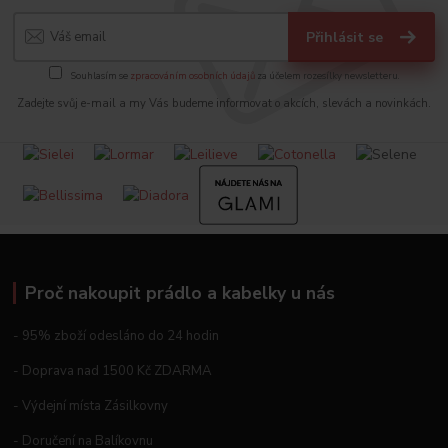
Přihlásit se
Souhlasím se
zpracováním osobních údajů
za účelem rozesílky newsletteru.
Zadejte svůj e-mail a my Vás budeme informovat o akcích, slevách a novinkách.
Proč nakoupit prádlo a kabelky u nás
- 95% zboží odesláno do 24 hodin
- Doprava nad 1500 Kč ZDARMA
- Výdejní místa Zásilkovny
- Doručení na Balíkovnu