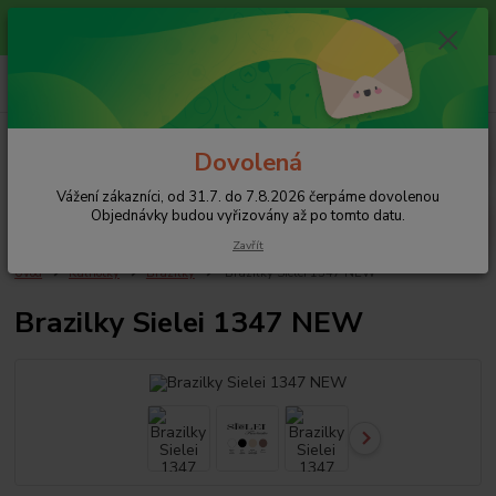
Vážení zákazníci, od 31.7. do 7.8.2026 čerpáme dovolenou
Objednávky budou vyřizovány až po tomto datu.
0
ks
+420 608 754 282
za
0 Kč
pište email, pokud nezvedám tel.
CZK
Menu
Dovolená
Vážení zákazníci, od 31.7. do 7.8.2026 čerpáme dovolenou
Hledat
Objednávky budou vyřizovány až po tomto datu.
Zavřít
Úvod
Kalhotky
Brazilky
Brazilky Sielei 1347 NEW
Brazilky Sielei 1347 NEW