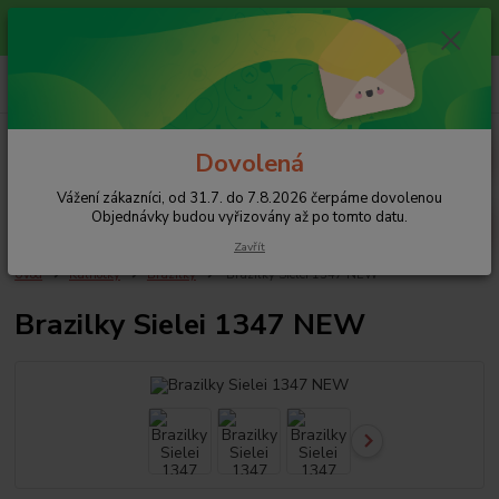
Vážení zákazníci, od 31.7. do 7.8.2026 čerpáme dovolenou
Objednávky budou vyřizovány až po tomto datu.
+420 608 754 282
pište email, pokud nezvedám tel.
CZK
Menu
Dovolená
Vážení zákazníci, od 31.7. do 7.8.2026 čerpáme dovolenou
Hledat
Objednávky budou vyřizovány až po tomto datu.
Zavřít
Úvod
Kalhotky
Brazilky
Brazilky Sielei 1347 NEW
Brazilky Sielei 1347 NEW