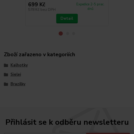
699 Kč
630 Kč
Expedice 2-5 prac.
dnů
578 Kč
bez DPH
521 Kč
bez 
Detail
Zboží zařazeno v kategoriích
Kalhotky
Sielei
Brazilky
Přihlásit se k odběru newsletteru