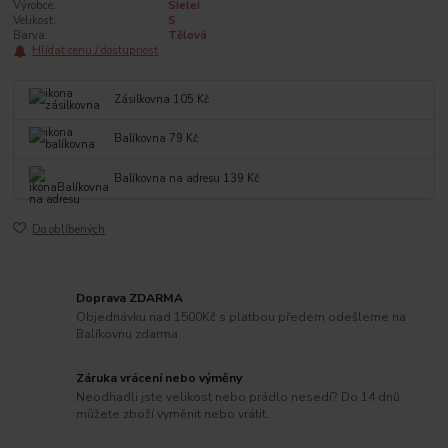
Výrobce:
Sielei
Velikost:
S
Barva:
Tělová
Hlídat cenu / dostupnost
Zásilkovna 105 Kč
Balíkovna 79 Kč
Balíkovna na adresu 139 Kč
Do oblíbených
Doprava ZDARMA
Objednávku nad 1500Kč s platbou předem odešleme na
Balíkovnu zdarma.
Záruka vrácení nebo výměny
Neodhadli jste velikost nebo prádlo nesedí? Do 14 dnů
můžete zboží vyměnit nebo vrátit.