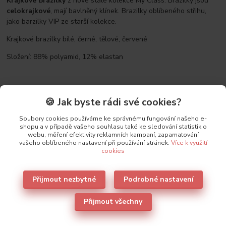
Krajkové Brazilky
z nové stálé kolekce My Class. Brazilky jsou
celokrajkové
, mají bavlněný klínek. Brazilky oblíbeného střihu,
jako barzilky VIP ze starší kolekce.
Krajkové brazilky bílé, černé, tělové, červené
Složení: 88% polyamid, 12% elastan
Původ zboží
🍪 Jak byste rádi své cookies?
Soubory cookies používáme ke správnému fungování našeho e-
Parametry
shopu a v případě vašeho souhlasu také ke sledování statistik o
webu, měření efektivity reklamních kampaní, zapamatování
vašeho oblíbeného nastavení při používání stránek.
Více k využití
Výrobce
Lormar
cookies
Přijmout nezbytné
Podrobné nastavení
Přijmout všechny
Také doporučujeme
6