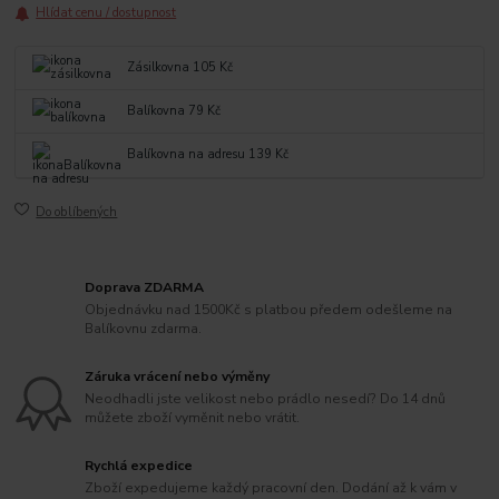
Hlídat cenu / dostupnost
Zásilkovna 105 Kč
Balíkovna 79 Kč
Balíkovna na adresu 139 Kč
Do oblíbených
Doprava ZDARMA
Objednávku nad 1500Kč s platbou předem odešleme na
Balíkovnu zdarma.
Záruka vrácení nebo výměny
Neodhadli jste velikost nebo prádlo nesedí? Do 14 dnů
můžete zboží vyměnit nebo vrátit.
Rychlá expedice
Zboží expedujeme každý pracovní den. Dodání až k vám v