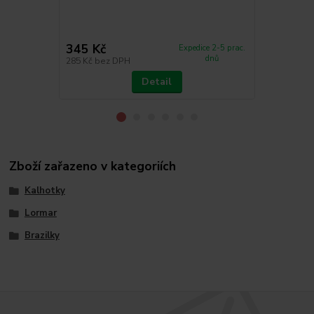
a C. Podprse
červená, růžo
345 Kč
595 Kč
Expedice 2-5 prac.
dnů
285 Kč
bez DPH
492 Kč
bez 
Detail
Zboží zařazeno v kategoriích
Kalhotky
Lormar
Brazilky