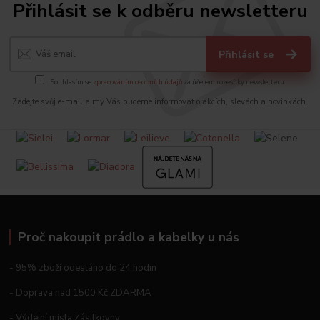
Přihlásit se k odběru newsletteru
Přihlásit se
Souhlasím se
zpracováním osobních údajů
za účelem rozesílky newsletteru.
Zadejte svůj e-mail a my Vás budeme informovat o akcích, slevách a novinkách.
Proč nakoupit prádlo a kabelky u nás
- 95% zboží odesláno do 24 hodin
- Doprava nad 1500 Kč ZDARMA
- Výdejní místa Zásilkovny