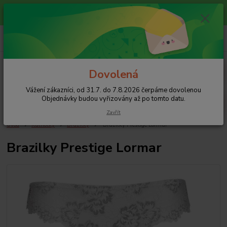
Vážení zákazníci, od 31.7. do 7.8.2026 čerpáme dovolenou
Objednávky budou vyřizovány až po tomto datu.
+420 608 754 282
pište email, pokud nezvedám tel.
CZK
Menu
Dovolená
Vážení zákazníci, od 31.7. do 7.8.2026 čerpáme dovolenou
Hledat
Objednávky budou vyřizovány až po tomto datu.
Zavřít
Úvod
Kalhotky
Brazilky
Brazilky Prestige Lormar
Brazilky Prestige Lormar