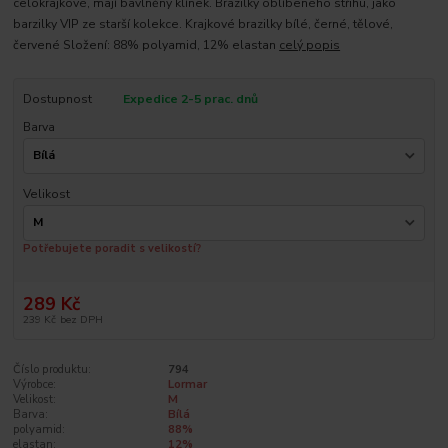
celokrajkové, mají bavlněný klínek. Brazilky oblíbeného střihu, jako
barzilky VIP ze starší kolekce. Krajkové brazilky bílé, černé, tělové,
červené Složení: 88% polyamid, 12% elastan
celý popis
Dostupnost
Expedice 2-5 prac. dnů
Barva
Velikost
Potřebujete poradit s velikostí?
289 Kč
239 Kč
bez DPH
Číslo produktu:
794
Výrobce:
Lormar
Velikost:
M
Barva:
Bílá
polyamid:
88%
elastan:
12%