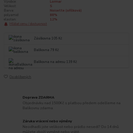
Výrobce:
Lormar
Velikost:
S
Barva:
Noisette (oříšková)
polyamid:
88%
elastan:
12%
Hlídat cenu / dostupnost
Zásilkovna 105 Kč
Balíkovna 79 Kč
Balíkovna na adresu 139 Kč
Do oblíbených
Doprava ZDARMA
Objednávku nad 1500Kč s platbou předem odešleme na
Balíkovnu zdarma.
Záruka vrácení nebo výměny
Neodhadli jste velikost nebo prádlo nesedí? Do 14 dnů
můžete zboží vyměnit nebo vrátit.