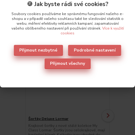
🍪 Jak byste rádi své cookies?
Také doporučujeme
6
Soubory cookies používáme ke správnému fungování našeho e-
shopu a v případě vašeho souhlasu také ke sledování statistik o
webu, měření efektivity reklamních kampaní, zapamatování
vašeho oblíbeného nastavení při používání stránek.
Více k využití
cookies
Přijmout nezbytné
Podrobné nastavení
Přijmout všechny
Šortky Deluxe Lormar
Krajkové šortky z nové stálé kolekce My
Podprsenka
Class Lormar. Šortky jsou celokrajkové, mají
Gelová push
bavlněný klínek. Kalhotky jsou vhodné do