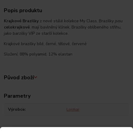
Popis produktu
Krajkové Brazilky
z nové stálé kolekce My Class. Brazilky jsou
celokrajkové
, mají bavlněný klínek. Brazilky oblíbeného střihu,
jako barzilky VIP ze starší kolekce.
Krajkové brazilky bílé, černé, tělové, červené
Složení: 88% polyamid, 12% elastan
Původ zboží
Parametry
Výrobce
Lormar