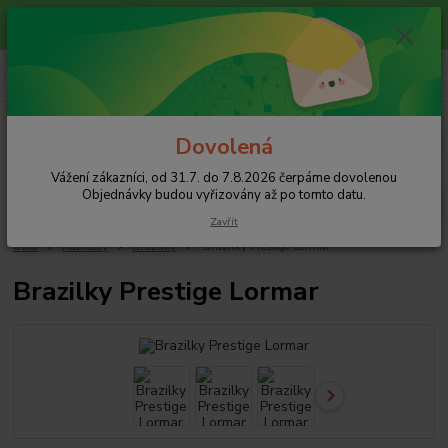
Vážení zákazníci, od 31.7. do 7.8.2026 čerpáme dovolenou
Objednávky budou vyřizovány až po tomto datu.
+420 608 754 282
pište email, pokud nezvedám tel.
CZK
Menu
Dovolená
Vážení zákazníci, od 31.7. do 7.8.2026 čerpáme dovolenou
Hledat
Objednávky budou vyřizovány až po tomto datu.
Zavřít
Úvod
Kalhotky
Brazilky
Brazilky Prestige Lormar
Brazilky Prestige Lormar