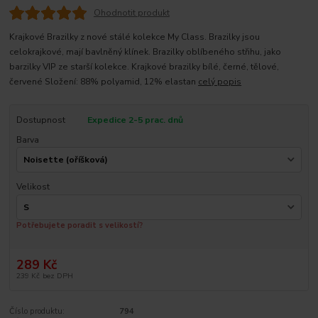
Ohodnotit produkt
Krajkové Brazilky z nové stálé kolekce My Class. Brazilky jsou
celokrajkové, mají bavlněný klínek. Brazilky oblíbeného střihu, jako
barzilky VIP ze starší kolekce. Krajkové brazilky bílé, černé, tělové,
červené Složení: 88% polyamid, 12% elastan
celý popis
Dostupnost
Expedice 2-5 prac. dnů
Barva
Velikost
Potřebujete poradit s velikostí?
289 Kč
239 Kč
bez DPH
Číslo produktu:
794