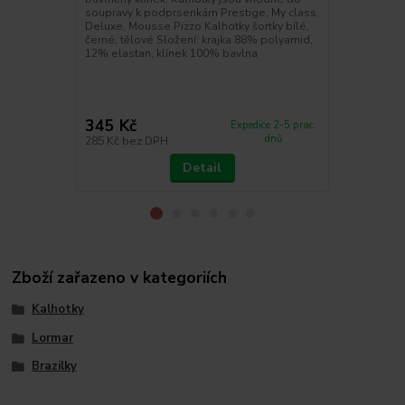
kolekce My 
soupravy k podprsenkám Prestige, My class,
s gelovými v
Deluxe, Mousse Pizzo Kalhotky šortky bílé,
dokonale zv
černé, tělové Složení: krajka 88% polyamid,
podprsenky j
12% elastan, klínek 100% bavlna
odepínací. P
a C. Podprse
červená, růžo
345 Kč
595 Kč
Expedice 2-5 prac.
dnů
285 Kč
bez DPH
492 Kč
bez 
Detail
Zboží zařazeno v kategoriích
Kalhotky
Lormar
Brazilky