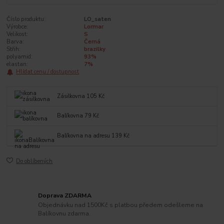
Číslo produktu:
LO_saten
Výrobce:
Lormar
Velikost:
S
Barva:
Černá
Střih:
brazilky
polyamid:
93%
elastan:
7%
Hlídat cenu / dostupnost
Zásilkovna 105 Kč
Balíkovna 79 Kč
Balíkovna na adresu 139 Kč
Do oblíbených
Doprava ZDARMA
Objednávku nad 1500Kč s platbou předem odešleme na
Balíkovnu zdarma.