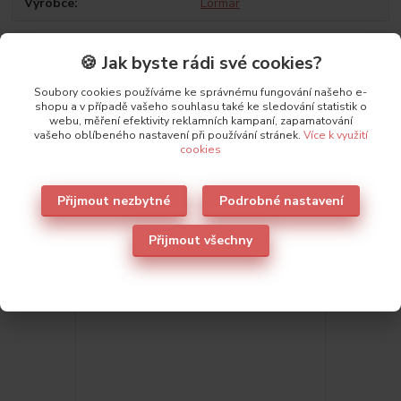
Výrobce
Lormar
🍪 Jak byste rádi své cookies?
Soubory cookies používáme ke správnému fungování našeho e-
shopu a v případě vašeho souhlasu také ke sledování statistik o
Také doporučujeme
1
webu, měření efektivity reklamních kampaní, zapamatování
vašeho oblíbeného nastavení při používání stránek.
Více k využití
cookies
Novinka
Přijmout nezbytné
Podrobné nastavení
Přijmout všechny