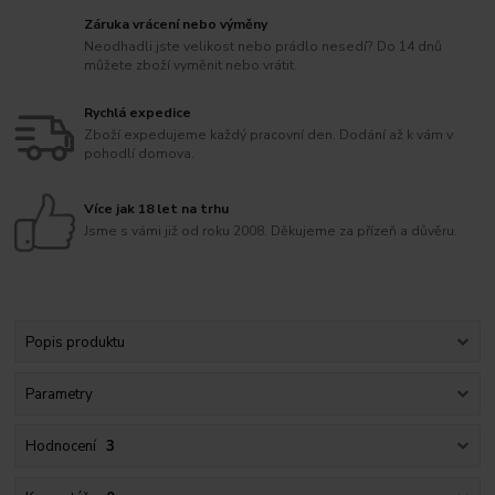
Záruka vrácení nebo výměny
Neodhadli jste velikost nebo prádlo nesedí? Do 14 dnů
můžete zboží vyměnit nebo vrátit.
Rychlá expedice
Zboží expedujeme každý pracovní den. Dodání až k vám v
pohodlí domova.
Více jak 18 let na trhu
Jsme s vámi již od roku 2008. Děkujeme za přízeň a důvěru.
Popis produktu
Parametry
Hodnocení
3