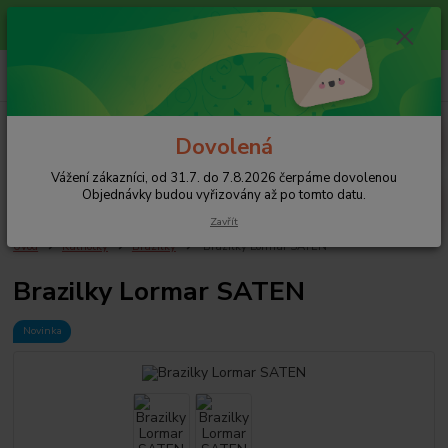
Vážení zákazníci, od 31.7. do 7.8.2026 čerpáme dovolenou
Objednávky budou vyřizovány až po tomto datu.
+420 608 754 282
pište email, pokud nezvedám tel.
CZK
Menu
Dovolená
Vážení zákazníci, od 31.7. do 7.8.2026 čerpáme dovolenou
Hledat
Objednávky budou vyřizovány až po tomto datu.
Zavřít
Úvod
Kalhotky
Brazilky
Brazilky Lormar SATEN
Brazilky Lormar SATEN
Novinka