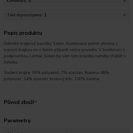
Komentáře
0
Také doporučujeme
1
Popis produktu
Dámské krajkové barzilky Saten. Kombinace jemné síťoviny s
luxusní krajkou se v tomto případě velice povedla. V kombinaci s
podprsenkou Lormar Saten by vám tyto brazilky neměly chybět v
šatníku.
Složení krajka: 93% polyamid, 7% elastan; tkanina: 86%
polyester, 14% elastan; krokový klín: 100% bavlna
Původ zboží
Parametry