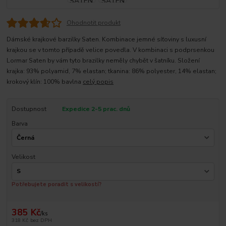
Ohodnotit produkt
Dámské krajkové barzilky Saten. Kombinace jemné síťoviny s luxusní
krajkou se v tomto případě velice povedla. V kombinaci s podprsenkou
Lormar Saten by vám tyto brazilky neměly chybět v šatníku. Složení
krajka: 93% polyamid, 7% elastan; tkanina: 86% polyester, 14% elastan;
krokový klín: 100% bavlna
celý popis
Dostupnost
Expedice 2-5 prac. dnů
Barva
Velikost
Potřebujete poradit s velikostí?
385 Kč
/
ks
318 Kč
bez DPH