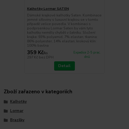
Kalhotky Lormar SATEN
Dámské krajkové kalhotky Saten. Kombinace
jemné síťoviny s luxusní krajkou se v tomto
případě velice povedla. V kombinaci s
podprsenkou Lormar Saten by vám tyto
kalhotky neměly chybět v šatníku. Složení
krajka: 93% polyamid, 7% elastan; tkanina:
86% polyester, 14% elastan; krokový klín:
100% bavlna
359 Kč
Expedice 2-5 prac.
/
ks
dnů
297 Kč
bez DPH
Detail
Zboží zařazeno v kategoriích
Kalhotky
Lormar
Brazilky