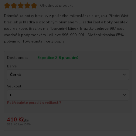
Ohodnotit produkt
Dámské kalhotky brazilky z pružného mikrovlánka s krajkou. Přední část
brazilek je hladká s ozdobným písmenem L, zadní část a boky brazilek
jsou krajkové. Brazilky mají bavlněný klínek. Brazilky Leilieve 997 jsou
vhodné k podprsenkám Leilieve 996, 990, 991. Složení: tkanina 85%
polyamid, 15% elasta...
celý popis
Dostupnost
Expedice 2-5 prac. dnů
Barva
Velikost
Potřebujete poradit s velikostí?
410 Kč
/
ks
339 Kč
bez DPH