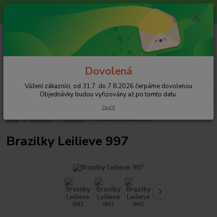
Vážení zákazníci, od 31.7. do 7.8.2026 čerpáme dovolenou
Objednávky budou vyřizovány až po tomto datu.
+420 608 754 282
pište email, pokud nezvedám tel.
CZK
Menu
Dovolená
Vážení zákazníci, od 31.7. do 7.8.2026 čerpáme dovolenou
Hledat
Objednávky budou vyřizovány až po tomto datu.
Zavřít
Úvod
Kalhotky
Brazilky
Brazilky Leilieve 997
Brazilky Leilieve 997