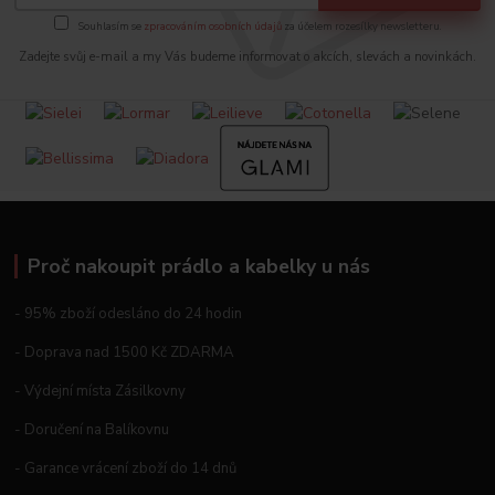
Souhlasím se
zpracováním osobních údajů
za účelem rozesílky newsletteru.
Zadejte svůj e-mail a my Vás budeme informovat o akcích, slevách a novinkách.
Proč nakoupit prádlo a kabelky u nás
- 95% zboží odesláno do 24 hodin
- Doprava nad 1500 Kč ZDARMA
- Výdejní místa Zásilkovny
- Doručení na Balíkovnu
- Garance vrácení zboží do 14 dnů