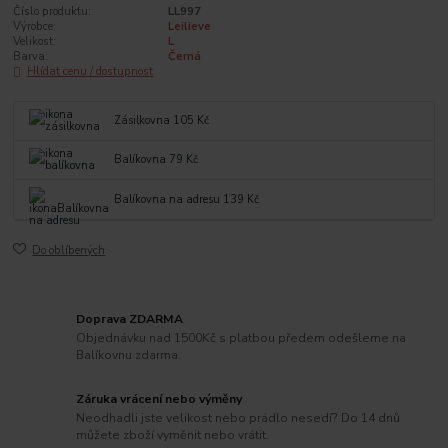
Číslo produktu:
LL997
Výrobce:
Leilieve
Velikost:
L
Barva:
Černá
Hlídat cenu / dostupnost
Zásilkovna 105 Kč
Balíkovna 79 Kč
Balíkovna na adresu 139 Kč
Do oblíbených
Doprava ZDARMA
Objednávku nad 1500Kč s platbou předem odešleme na
Balíkovnu zdarma.
Záruka vrácení nebo výměny
Neodhadli jste velikost nebo prádlo nesedí? Do 14 dnů
můžete zboží vyměnit nebo vrátit.