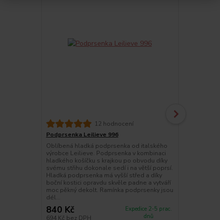
12 hodnocení
Podprsenka Leilieve 996
Podprsenka 
Oblíbená hladká podprsenka od italského
Push-up pod
výrobce Leilieve. Podprsenka v kombinaci
od předního 
hladkého košíčku s krajkou po obvodu díky
Košíček podp
svému střihu dokonale sedí i na větší poprsí.
boční díl je
Hladká podprsenka má vyšší střed a díky
gelu vytvoří
boční kostici opravdu skvěle padne a vytváří
tkanina 81% 
moc pěkný dekolt. Ramínka podprsenky jsou
87% polyami
dél...
polyester, 3
840 Kč
809 Kč
Expedice 2-5 prac.
dnů
694 Kč
bez DPH
669 Kč
bez 