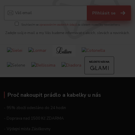
Přihlásit se
Souhlasím se
zpracováním osobních údajů
za účelem rozesílky newsletteru.
Zadejte svůj e-mail a my Vás budeme informovat o akcích, slevách a novinkách.
Proč nakoupit prádlo a kabelky u nás
- 95% zboží odesláno do 24 hodin
- Doprava nad 1500 Kč ZDARMA
- Výdejní místa Zásilkovny