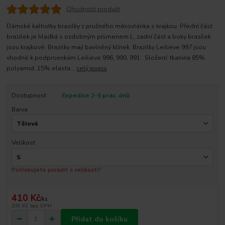
Ohodnotit produkt
Dámské kalhotky brazilky z pružného mikrovlánka s krajkou. Přední část
brazilek je hladká s ozdobným písmenem L, zadní část a boky brazilek
jsou krajkové. Brazilky mají bavlněný klínek. Brazilky Leilieve 997 jsou
vhodné k podprsenkám Leilieve 996, 990, 991. Složení: tkanina 85%
polyamid, 15% elasta...
celý popis
Dostupnost
Expedice 2-5 prac. dnů
Barva
Velikost
Potřebujete poradit s velikostí?
410 Kč
/
ks
339 Kč
bez DPH
Přidat do košíku