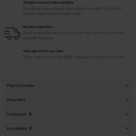
Záruka vrácení nebo výměny
Neodhadli jste velikost nebo prádlo nesedí? Do 14 dnů
můžete zboží vyměnit nebo vrátit.
Rychlá expedice
Zboží expedujeme každý pracovní den. Dodání až k vám v
pohodlí domova.
Více jak 18 let na trhu
Jsme s vámi již od roku 2008. Děkujeme za přízeň a důvěru.
Popis produktu
Parametry
Hodnocení
5
Komentáře
0