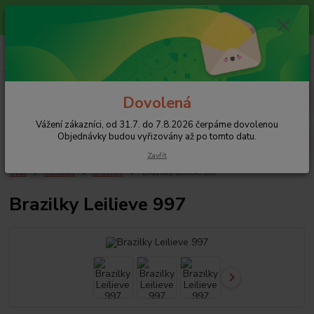
Vážení zákazníci, od 31.7. do 7.8.2026 čerpáme dovolenou
Objednávky budou vyřizovány až po tomto datu.
0
ks
+420 608 754 282
za
0 Kč
pište email, pokud nezvedám tel.
CZK
Menu
Dovolená
Vážení zákazníci, od 31.7. do 7.8.2026 čerpáme dovolenou
Hledat
Objednávky budou vyřizovány až po tomto datu.
Zavřít
Úvod
Kalhotky
Brazilky
Brazilky Leilieve 997
Brazilky Leilieve 997