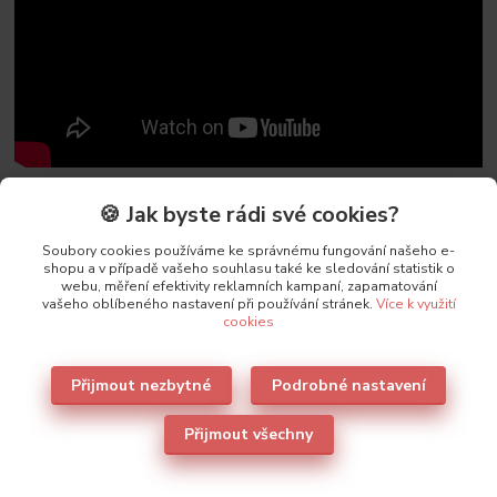
🍪 Jak byste rádi své cookies?
Soubory cookies používáme ke správnému fungování našeho e-
Parametry
shopu a v případě vašeho souhlasu také ke sledování statistik o
webu, měření efektivity reklamních kampaní, zapamatování
vašeho oblíbeného nastavení při používání stránek.
Více k využití
Výrobce
Leilieve
cookies
Přijmout nezbytné
Podrobné nastavení
Přijmout všechny
Také doporučujeme
3