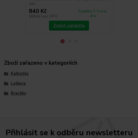
dél...
polyester, 3
840 Kč
809 Kč
Expedice 2-5 prac.
dnů
694 Kč
bez DPH
669 Kč
bez 
Zvolit variantu
Zboží zařazeno v kategoriích
Kalhotky
Leilieve
Brazilky
Přihlásit se k odběru newsletteru