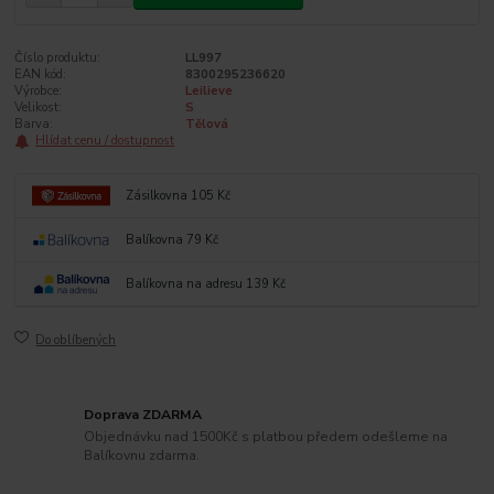
Číslo produktu:
LL997
EAN kód:
8300295236620
Výrobce:
Leilieve
Velikost:
S
Barva:
Tělová
Hlídat cenu / dostupnost
Zásilkovna 105 Kč
Balíkovna 79 Kč
Balíkovna na adresu 139 Kč
Do oblíbených
Doprava ZDARMA
Objednávku nad 1500Kč s platbou předem odešleme na
Balíkovnu zdarma.