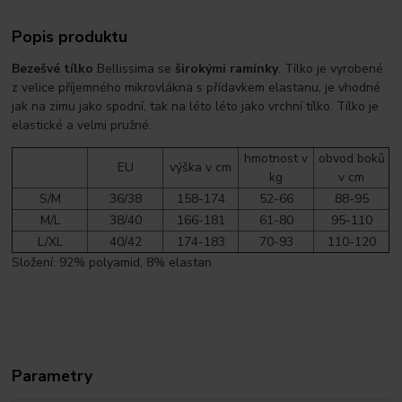
Popis produktu
Bezešvé tílko
Bellissima se
širokými ramínky
. Tílko je vyrobené
z velice příjemného mikrovlákna s přídavkem elastanu, je vhodné
jak na zimu jako spodní, tak na léto léto jako vrchní tílko. Tílko je
elastické a velmi pružné.
hmotnost v
obvod boků
EU
výška v cm
kg
v cm
S/M
36/38
158-174
52-66
88-95
M/L
38/40
166-181
61-80
95-110
L/XL
40/42
174-183
70-93
110-120
Složení: 92% polyamid, 8% elastan
Parametry