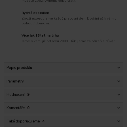
můžete zboží vyměnit nebo vrátit.
Rychlá expedice
Zboží expedujeme každý pracovní den. Dodání až k vám v
pohodlí domova.
Více jak 18 let na trhu
Jsme s vámi již od roku 2008. Děkujeme za přízeň a důvěru.
Popis produktu
Parametry
Hodnocení
9
Komentáře
0
Také doporučujeme
4