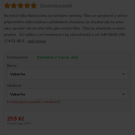
Ohodnotit produkt
Bezešvé tílko Bellissima se širokými ramínky. Tílko je vyrobené z velice
příjemného mikrovlákna s přídavkem elastanu, je vhodné jak na zimu
jako spodní, tak na léto léto jako vrchní tílko. Tílko je elastické a velmi
pružné. EU výška v cm hmotnost v kg obvod boků v cm S/M 36/38 158-
174 52-66 8...
celý popis
Dostupnost
Expedice 2-5 prac. dnů
Barva
Velikost
Potřebujete poradit s velikostí?
259 Kč
214 Kč
bez DPH