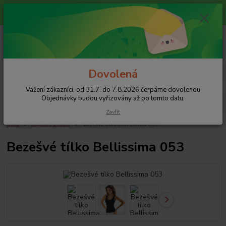
Vážení zákazníci, od 31.7. do 7.8.2026 čerpáme dovolenou
Objednávky budou vyřizovány až po tomto datu.
+420 608 754 282
pište email, pokud nezvedám tel.
CZK
Menu
Dovolená
Vážení zákazníci, od 31.7. do 7.8.2026 čerpáme dovolenou
Hledat
Objednávky budou vyřizovány až po tomto datu.
Zavřít
Úvod
Bezešvé prádlo
Bezešvé tílko Bellissima 053
Bezešvé tílko Bellissima 053