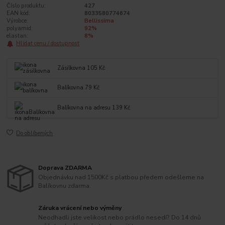
Číslo produktu:
427
EAN kód:
8033580774674
Výrobce:
Bellissima
polyamid:
92%
elastan:
8%
Hlídat cenu / dostupnost
Zásilkovna 105 Kč
Balíkovna 79 Kč
Balíkovna na adresu 139 Kč
Do oblíbených
Doprava ZDARMA
Objednávku nad 1500Kč s platbou předem odešleme na
Balíkovnu zdarma.
Záruka vrácení nebo výměny
Neodhadli jste velikost nebo prádlo nesedí? Do 14 dnů