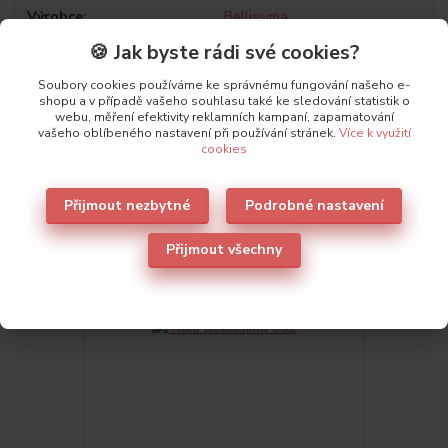
Výrobce
Bellissima
🍪 Jak byste rádi své cookies?
Soubory cookies používáme ke správnému fungování našeho e-
shopu a v případě vašeho souhlasu také ke sledování statistik o
webu, měření efektivity reklamních kampaní, zapamatování
vašeho oblíbeného nastavení při používání stránek.
Více k využití
Také doporučujeme
4
cookies
Přijmout nezbytné
Podrobné nastavení
Přijmout všechny