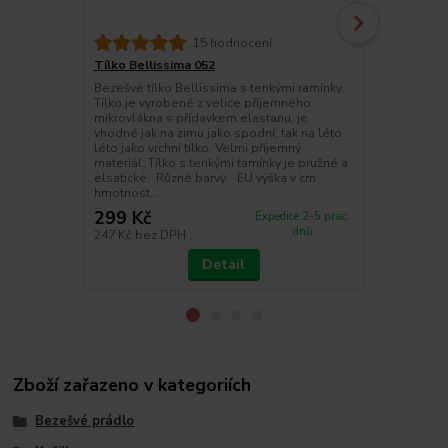
15 hodnocení
Tílko Bellissima 052
Bezešvé kal
Bezešvé tílko Bellissima s tenkými ramínky.
Pohodlné bez
Tílko je vyrobené z velice příjemného
jemného mikr
mikrovlákna s přídavkem elastanu, je
širšími boky
vhodné jak na zimu jako spodní, tak na léto
pod oblečení
léto jako vrchní tílko. Velmi příjemný
materiál. Tílko s tenkými tamínky je pružné a
elsatické. Různé barvy. EU výška v cm
hmotnost...
299 Kč
205 Kč
Expedice 2-5 prac.
dnů
247 Kč
bez DPH
169 Kč
bez 
Detail
Zboží zařazeno v kategoriích
Bezešvé prádlo