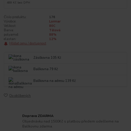
488 Kč
bez DPH
Číslo produktu:
176
Výrobce:
Lormar
Velikost:
80C
Barva:
Tělová
polyamid:
88%
elastan:
12%
Hlídat cenu / dostupnost
Zásilkovna 105 Kč
Balíkovna 79 Kč
Balíkovna na adresu 139 Kč
Do oblíbených
Doprava ZDARMA
Objednávku nad 1500Kč s platbou předem odešleme na
Balíkovnu zdarma.