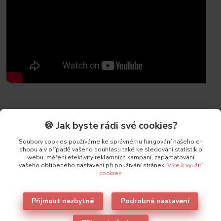
🍪 Jak byste rádi své cookies?
Původ zboží
Soubory cookies používáme ke správnému fungování našeho e-
shopu a v případě vašeho souhlasu také ke sledování statistik o
webu, měření efektivity reklamních kampaní, zapamatování
vašeho oblíbeného nastavení při používání stránek.
Více k využití
Parametry
cookies
Výrobce
Lormar
Přijmout nezbytné
Podrobné nastavení