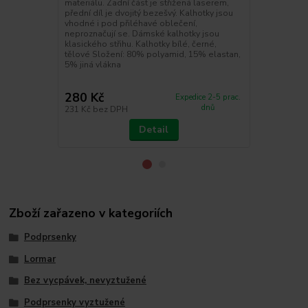
materiálu. Zadní část je střižená laserem,
Podprsenka 
přední díl je dvojitý bezešvý. Kalhotky jsou
kolekce My 
vhodné i pod přiléhavé oblečení,
střihově ste
neproznačují se. Dámské kalhotky jsou
Mousse. Koší
klasického střihu. Kalhotky bílé, černé,
celovyztužen
tělové Složení: 80% polyamid, 15% elastan,
Obvodový díl 
5% jiná vlákna
podpsenky me
délkově nasta
280 Kč
679 Kč
Expedice 2-5 prac.
dnů
231 Kč
bez DPH
561 Kč
bez 
Detail
Zboží zařazeno v kategoriích
Podprsenky
Lormar
Bez vycpávek, nevyztužené
Podprsenky vyztužené