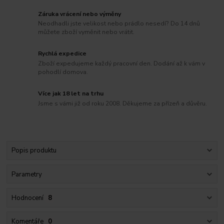
Záruka vrácení nebo výměny
Neodhadli jste velikost nebo prádlo nesedí? Do 14 dnů
můžete zboží vyměnit nebo vrátit.
Rychlá expedice
Zboží expedujeme každý pracovní den. Dodání až k vám v
pohodlí domova.
Více jak 18 let na trhu
Jsme s vámi již od roku 2008. Děkujeme za přízeň a důvěru.
Popis produktu
Parametry
Hodnocení
8
Komentáře
0