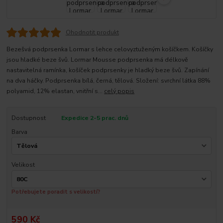
Ohodnotit produkt
Bezešvá podprsenka Lormar s lehce celovyztuženým košíčkem. Košíčky
jsou hladké beze švů. Lormar Mousse podprsenka má délkově
nastavitelná ramínka, košíček podprsenky je hladký beze švů. Zapínání
na dva háčky. Podprsenka bílá, černá, tělová. Složení: svrchní látka 88%
polyamid, 12% elastan, vnitřní s...
celý popis
Dostupnost
Expedice 2-5 prac. dnů
Barva
Velikost
Potřebujete poradit s velikostí?
590 Kč