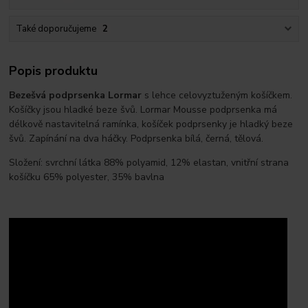
Také doporučujeme
2
Popis produktu
Bezešvá podprsenka Lormar
s lehce celovyztuženým košíčkem.
Košíčky jsou hladké beze švů. Lormar Mousse podprsenka má
délkově nastavitelná ramínka, košíček podprsenky je hladký beze
švů. Zapínání na dva háčky. Podprsenka bílá, černá, tělová.
Složení: svrchní látka 88% polyamid, 12% elastan, vnitřní strana
košíčku 65% polyester, 35% bavlna