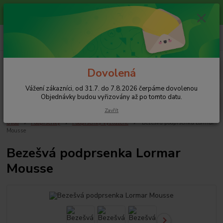
Vážení zákazníci, od 31.7. do 7.8.2026 čerpáme dovolenou
Objednávky budou vyřizovány až po tomto datu.
+420 608 754 282
pište email, pokud nezvedám tel.
CZK
Menu
Dovolená
Vážení zákazníci, od 31.7. do 7.8.2026 čerpáme dovolenou
Hledat
Objednávky budou vyřizovány až po tomto datu.
Zavřít
Úvod
Podprsenky
Podprsenky vyztužené
Bezešvá podprsenka Lormar
Mousse
Bezešvá podprsenka Lormar
Mousse