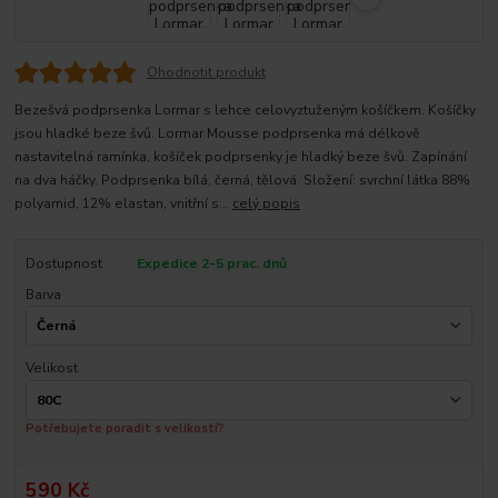
Ohodnotit produkt
Bezešvá podprsenka Lormar s lehce celovyztuženým košíčkem. Košíčky
jsou hladké beze švů. Lormar Mousse podprsenka má délkově
nastavitelná ramínka, košíček podprsenky je hladký beze švů. Zapínání
na dva háčky. Podprsenka bílá, černá, tělová. Složení: svrchní látka 88%
polyamid, 12% elastan, vnitřní s...
celý popis
Dostupnost
Expedice 2-5 prac. dnů
Barva
Velikost
Potřebujete poradit s velikostí?
590 Kč