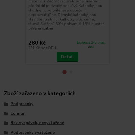
materiálu. Zadní část je střižená laserem,
Podprsenka 
přední díl je dvojitý bezešvý. Kalhotky jsou
kolekce My 
vhodné i pod přiléhavé oblečení,
střihově ste
neproznačují se. Dámské kalhotky jsou
Mousse. Koší
klasického střihu. Kalhotky bílé, černé,
celovyztužen
tělové Složení: 80% polyamid, 15% elastan,
Obvodový díl 
5% jiná vlákna
podpsenky me
délkově nasta
280 Kč
679 Kč
Expedice 2-5 prac.
dnů
231 Kč
bez DPH
561 Kč
bez 
Detail
Zboží zařazeno v kategoriích
Podprsenky
Lormar
Bez vycpávek, nevyztužené
Podprsenky vyztužené