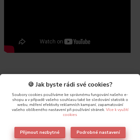
🍪 Jak byste rádi své cookies?
Původ zboží
Soubory cookies používáme ke správnému fungování našeho e-
shopu a v případě vašeho souhlasu také ke sledování statistik o
webu, měření efektivity reklamních kampaní, zapamatování
Parametry
vašeho oblíbeného nastavení při používání stránek.
Více k využití
cookies
Výrobce
Lormar
Přijmout nezbytné
Podrobné nastavení