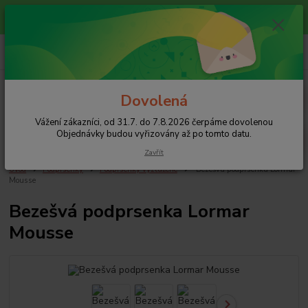
Vážení zákazníci, od 31.7. do 7.8.2026 čerpáme dovolenou
Objednávky budou vyřizovány až po tomto datu.
+420 608 754 282
pište email, pokud nezvedám tel.
CZK
Menu
Dovolená
Vážení zákazníci, od 31.7. do 7.8.2026 čerpáme dovolenou
Hledat
Objednávky budou vyřizovány až po tomto datu.
Zavřít
Úvod
Podprsenky
Podprsenky vyztužené
Bezešvá podprsenka Lormar
Mousse
Bezešvá podprsenka Lormar
Mousse