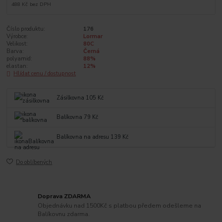
488 Kč
bez DPH
Číslo produktu:
176
Výrobce:
Lormar
Velikost:
80C
Barva:
Černá
polyamid:
88%
elastan:
12%
Hlídat cenu / dostupnost
Zásilkovna 105 Kč
Balíkovna 79 Kč
Balíkovna na adresu 139 Kč
Do oblíbených
Doprava ZDARMA
Objednávku nad 1500Kč s platbou předem odešleme na
Balíkovnu zdarma.