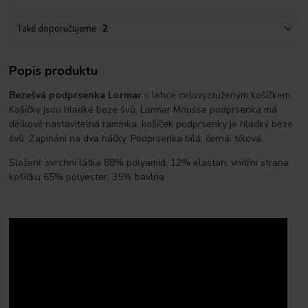
Také doporučujeme
2
Popis produktu
Bezešvá podprsenka Lormar
s lehce celovyztuženým košíčkem.
Košíčky jsou hladké beze švů. Lormar Mousse podprsenka má
délkově nastavitelná ramínka, košíček podprsenky je hladký beze
švů. Zapínání na dva háčky. Podprsenka bílá, černá, tělová.
Složení: svrchní látka 88% polyamid, 12% elastan, vnitřní strana
košíčku 65% polyester, 35% bavlna