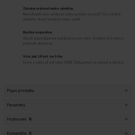
Záruka vrácení nebo výměny
Neodhadli jste velikost nebo prádlo nesedí? Do 14 dnů
můžete zboží vyměnit nebo vrátit.
Rychlá expedice
Zboží expedujeme každý pracovní den. Dodání až k vám v
pohodlí domova.
Více jak 18 let na trhu
Jsme s vámi již od roku 2008. Děkujeme za přízeň a důvěru.
Popis produktu
Parametry
Hodnocení
8
Komentáře
0