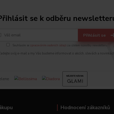
Přihlásit se k odběru newsletter
Přihlásit se
Souhlasím se
zpracováním osobních údajů
za účelem rozesílky newsletteru.
adejte svůj e-mail a my Vás budeme informovat o akcích, slevách a novinkác
ákupu
Hodnocení zákazníků