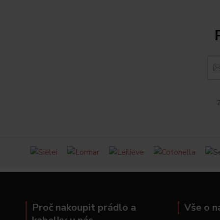
Z
Proč nakoupit prádlo a
Vše o n