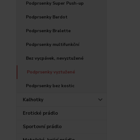
Podprsenky Super Push-up
Podprsenky Bardot
Podprsenky Bralette
Podprsenky multifunkční
Bez vycpávek, nevyztužené
Podprsenky vyztužené
Podprsenky bez kostic
Kalhotky
Erotické prádlo
Sportovní prádlo
Mateřské, kojící prádlo