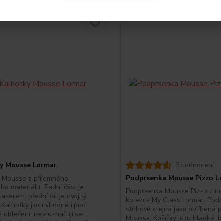
y Mousse Lormar
9 hodnocení
Podprsenka Mousse Pizzo L
y Mousse z příjemného
ého materiálu. Zadní část je
Podprsenka Mousse Pizzo z no
laserem, přední díl je dvojitý
kolekce My Class Lormar. Pod
 Kalhotky jsou vhodné i pod
střihově stejná jako oblíbená
é oblečení, neproznačují se.
Mousse. Košíčky jsou hladké, 