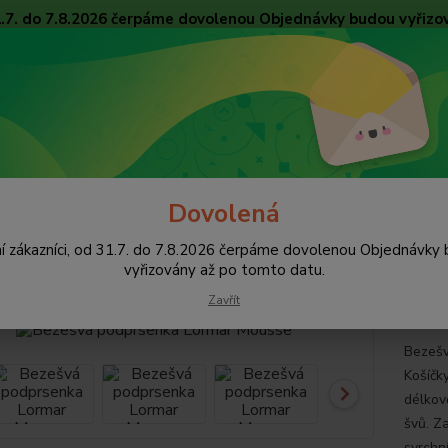
31.7. do 7.8.2026 čerpáme dovolenou Objednávky budou vyřizo
Obchodní podmínky
Tabulky velikostí
Ochrana osobních údajů
Kon
Nevíte
Hledat
+420
pište 
Dovolená
Podprsenky
Podprsenky vyztužené
Bezešvá podprsenka Lormar Mo
í zákazníci, od 31.7. do 7.8.2026 čerpáme dovolenou Objednávky
švá podprsenka Lormar Mousse
vyřizovány až po tomto datu.
Zavřít
Bezešv
Košíčk
délkov
švů. Za
svrchní