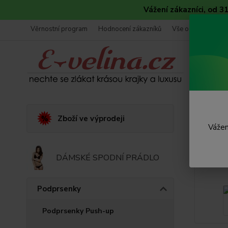
Vážení zákazníci, od 
Věrnostní program
Hodnocení zákazníků
Vše o nákupu
Úvod
Zboží ve výprodeji
Vážen
Beze
DÁMSKÉ SPODNÍ PRÁDLO
Podprsenky
Podprsenky Push-up