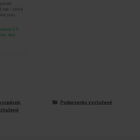
cpávek.
ě tak i střed
nka jsou
pedice 2-5
prac. dnů
vycpávek,
Podprsenky vyztužené
yztužené