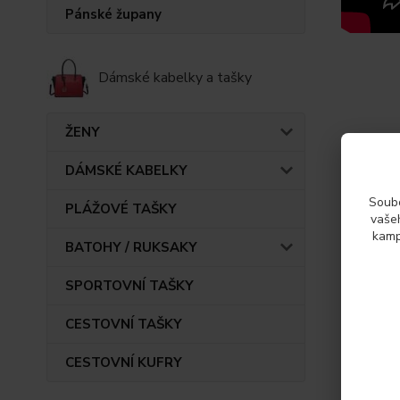
Pánské župany
Dámské kabelky a tašky
ŽENY
Původ 
DÁMSKÉ KABELKY
Soubo
Param
PLÁŽOVÉ TAŠKY
vašeh
kamp
BATOHY / RUKSAKY
Výrob
SPORTOVNÍ TAŠKY
CESTOVNÍ TAŠKY
CESTOVNÍ KUFRY
Také d