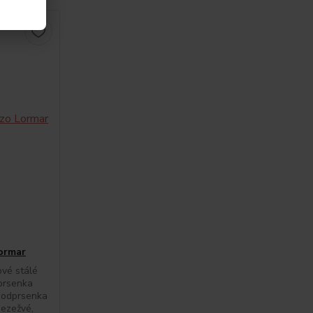
ormar
vé stálé
prsenka
 podprsenka
bezežvé,