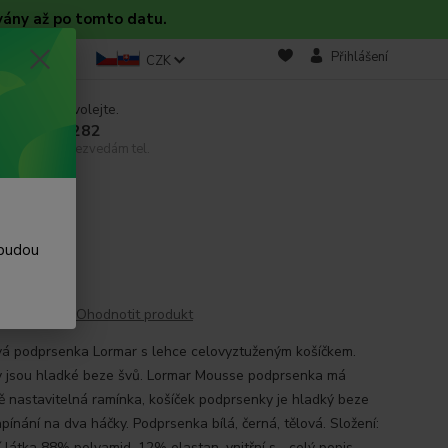
vány až po tomto datu.
takt
Blog
Přihlášení
CZK
 si rady? Zavolejte.
 608 754 282
email, pokud nezvedám tel.
usse
 budou
Ohodnotit produkt
á podprsenka Lormar s lehce celovyztuženým košíčkem.
y jsou hladké beze švů. Lormar Mousse podprsenka má
ě nastavitelná ramínka, košíček podprsenky je hladký beze
pínání na dva háčky. Podprsenka bílá, černá, tělová. Složení:
 látka 88% polyamid, 12% elastan, vnitřní s...
celý popis