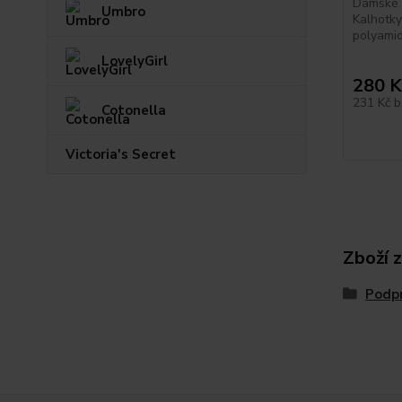
Dámské k
Umbro
Kalhotky
polyamid
LovelyGirl
280 K
231 Kč
b
Cotonella
Victoria's Secret
Zboží 
Podp