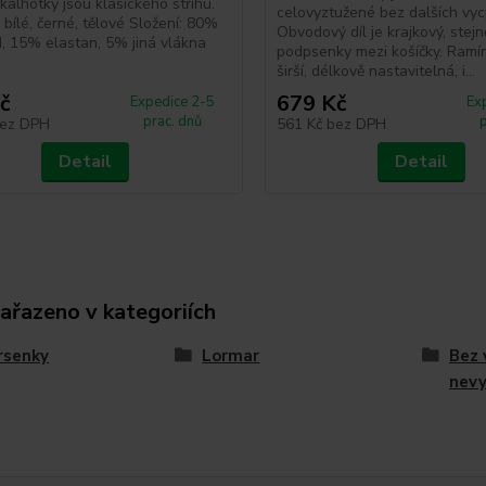
alhotky jsou klasického střihu.
celovyztužené bez dalších vy
 bílé, černé, tělové Složení: 80%
Obvodový díl je krajkový, stejn
, 15% elastan, 5% jiná vlákna
podpsenky mezi košíčky. Ramí
širší, délkově nastavitelná, i...
č
679 Kč
Expedice 2-5
Ex
prac. dnů
ez DPH
561 Kč
bez DPH
Detail
Detail
zařazeno v kategoriích
rsenky
Lormar
Bez 
nev