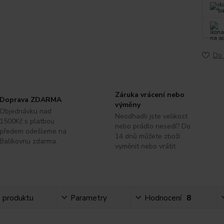
Do 
Záruka vrácení nebo
Doprava ZDARMA
výměny
Objednávku nad
Neodhadli jste velikost
1500Kč s platbou
nebo prádlo nesedí? Do
předem odešleme na
14 dnů můžete zboží
Balíkovnu zdarma.
vyměnit nebo vrátit.
s produktu
Parametry
Hodnocení
8