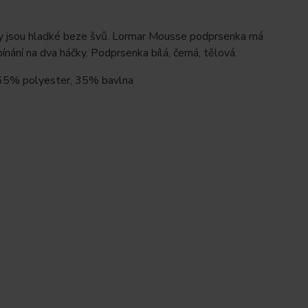
y jsou hladké beze švů. Lormar Mousse podprsenka má
nání na dva háčky. Podprsenka bílá, černá, tělová.
u 65% polyester, 35% bavlna