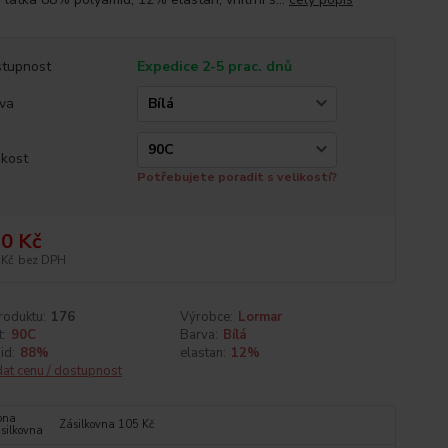
tupnost
Expedice 2-5 prac. dnů
va
ikost
Potřebujete poradit s velikostí?
0 Kč
 Kč
bez DPH
roduktu:
176
Výrobce:
Lormar
t:
90C
Barva:
Bílá
id:
88%
elastan:
12%
dat cenu / dostupnost
Zásilkovna 105 Kč