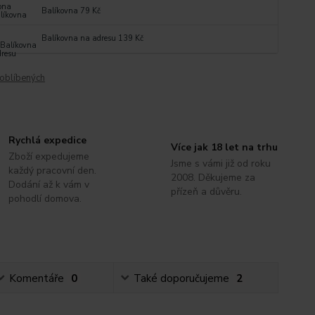
Balíkovna 79 Kč
Balíkovna na adresu 139 Kč
oblíbených
Rychlá expedice
Více jak 18 let na trhu
Zboží expedujeme
Jsme s vámi již od roku
každý pracovní den.
2008. Děkujeme za
Dodání až k vám v
přízeň a důvěru.
pohodlí domova.
Komentáře
0
Také doporučujeme
2