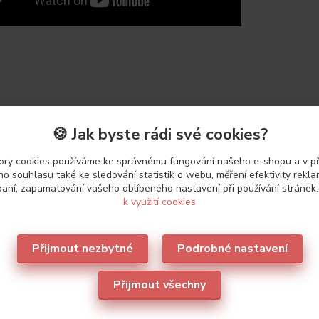
zboží
🍪 Jak byste rádi své cookies?
ry cookies používáme ke správnému fungování našeho e-shopu a v p
etry
o souhlasu také ke sledování statistik o webu, měření efektivity rekl
aní, zapamatování vašeho oblíbeného nastavení při používání stránek
ce
Lormar
k využití cookies
Přijmout nezbytné
Podrobné nastavení
Přijmout všechny
oporučujeme
2