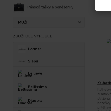
Pánské tašky a peněženky
MUŽI
ZBOŽÍ DLE VÝROBCE
Lormar
Sielei
Leilieve
Kalhotk
Bellissima
Kalhotk
elsatick
střižená 
Diadora
bezešvý.
přiléhav