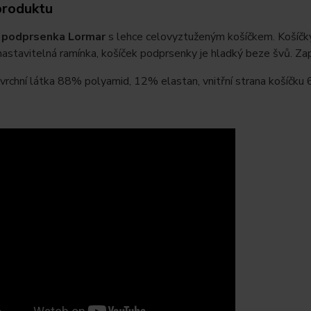
produktu
 podprsenka Lormar
s lehce celovyztuženým košíčkem. Košíčk
astavitelná ramínka, košíček podprsenky je hladký beze švů. Zapí
svrchní látka 88% polyamid, 12% elastan, vnitřní strana košíčk