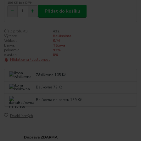
186 Kč
bez DPH
Přidat do košíku
Číslo produktu:
432
Výrobce:
Bellissima
Velikost:
S/M
Barva:
Tělová
polyamid:
92%
elastan:
8%
Hlídat cenu / dostupnost
Zásilkovna 105 Kč
Balíkovna 79 Kč
Balíkovna na adresu 139 Kč
Do oblíbených
Doprava ZDARMA