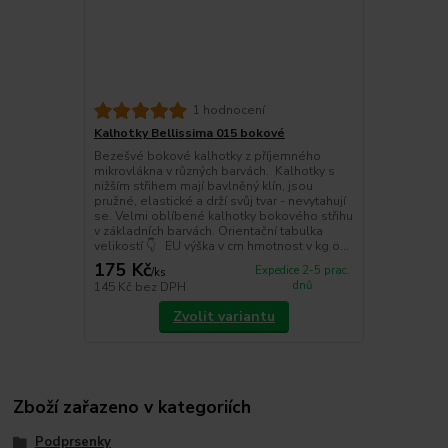
1 hodnocení
Kalhotky Bellissima 015 bokové
Bezešvé bokové kalhotky z příjemného
mikrovlákna v různých barvách. Kalhotky s
nižším střihem mají bavlněný klín, jsou
pružné, elastické a drží svůj tvar - nevytahují
se. Velmi oblíbené kalhotky bokového střihu
v základních barvách. Orientační tabulka
velikostí 👇 EU výška v cm hmotnost v kg o...
175 Kč
Expedice 2-5 prac.
/
ks
dnů
145 Kč
bez DPH
Zvolit variantu
Zboží zařazeno v kategoriích
Podprsenky