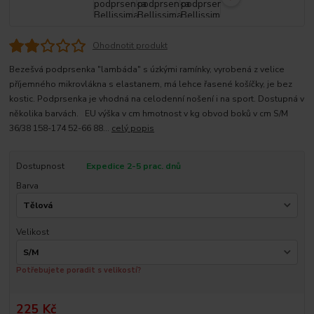
Ohodnotit produkt
Bezešvá podprsenka "lambáda" s úzkými ramínky, vyrobená z velice
příjemného mikrovlákna s elastanem, má lehce řasené košíčky, je bez
kostic. Podprsenka je vhodná na celodenní nošení i na sport. Dostupná v
několika barvách. EU výška v cm hmotnost v kg obvod boků v cm S/M
36/38 158-174 52-66 88...
celý popis
Dostupnost
Expedice 2-5 prac. dnů
Barva
Velikost
Potřebujete poradit s velikostí?
225 Kč