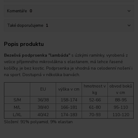
Komentáře
0
Také doporučujeme
1
Popis produktu
Bezešvá podprsenka "lambáda"
s úzkými ramínky, vyrobená z
velice příjemného mikrovlákna s elastanem, má lehce řasené
košíčky, je bez kostic. Podprsenka je vhodná na celodenní nošení i
na sport. Dostupná v několika barvách.
hmotnost v
obvod boků
EU
výška v cm
kg
v cm
S/M
36/38
158-174
52-66
88-95
M/L
38/40
166-181
61-80
95-110
L/XL
40/42
174-183
70-93
110-120
Složení: 91% polyamid, 9% elastan