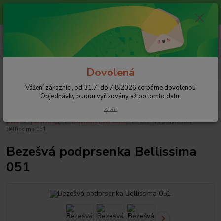
Vážení zákazníci, od 31.7. do 7.8.2026 čerpáme dovolenou
Objednávky budou vyřizovány až po tomto datu.
0
ks
+420 608 754 282
za
0 Kč
pište email, pokud nezvedám tel.
CZK
Menu
Dovolená
Vážení zákazníci, od 31.7. do 7.8.2026 čerpáme dovolenou
Hledat
Objednávky budou vyřizovány až po tomto datu.
Zavřít
Úvod
Podprsenky
Podprsenky bez kostic
Bezešvá podprsenka
Bellissima 051
Bezešvá podprsenka Bellissima
051