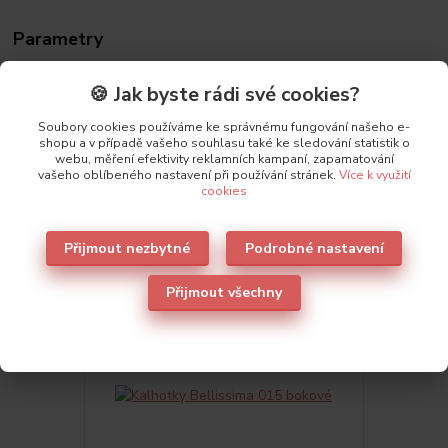
Parametry
Výrobce
Bellissima
🍪 Jak byste rádi své cookies?
Soubory cookies používáme ke správnému fungování našeho e-
shopu a v případě vašeho souhlasu také ke sledování statistik o
webu, měření efektivity reklamních kampaní, zapamatování
vašeho oblíbeného nastavení při používání stránek.
Více k využití
cookies
Také doporučujeme
1
Přijmout nezbytné
Podrobné nastavení
Přijmout všechny