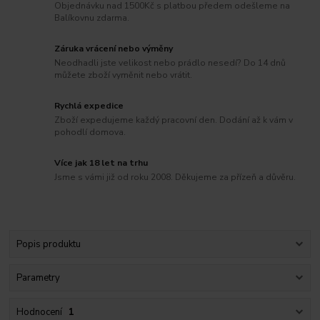
Objednávku nad 1500Kč s platbou předem odešleme na
Balíkovnu zdarma.
Záruka vrácení nebo výměny
Neodhadli jste velikost nebo prádlo nesedí? Do 14 dnů
můžete zboží vyměnit nebo vrátit.
Rychlá expedice
Zboží expedujeme každý pracovní den. Dodání až k vám v
pohodlí domova.
Více jak 18 let na trhu
Jsme s vámi již od roku 2008. Děkujeme za přízeň a důvěru.
Popis produktu
Parametry
Hodnocení
1