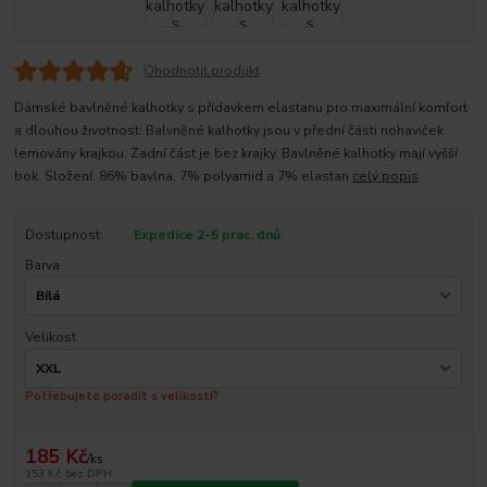
Ohodnotit produkt
Dámské bavlněné kalhotky s přídavkem elastanu pro maximální komfort
a dlouhou životnost. Balvněné kalhotky jsou v přední části nohaviček
lemovány krajkou. Zadní část je bez krajky. Bavlněné kalhotky mají vyšší
bok. Složení: 86% bavlna, 7% polyamid a 7% elastan
celý popis
Dostupnost
Expedice 2-5 prac. dnů
Barva
Velikost
Potřebujete poradit s velikostí?
185 Kč
/
ks
153 Kč
bez DPH