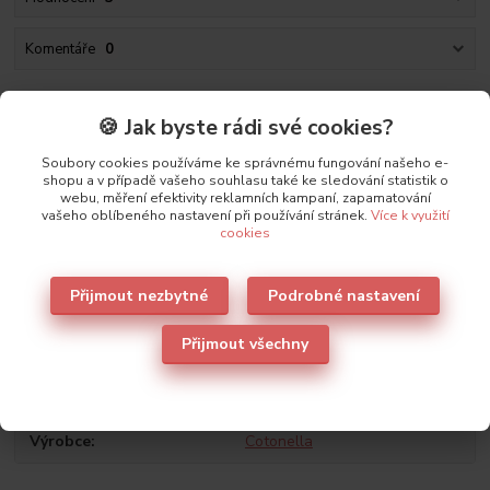
Komentáře
0
Popis produktu
🍪 Jak byste rádi své cookies?
Dámské bavlněné kalhotky s přídavkem elastanu pro maximální
Soubory cookies používáme ke správnému fungování našeho e-
komfort a dlouhou životnost.
shopu a v případě vašeho souhlasu také ke sledování statistik o
webu, měření efektivity reklamních kampaní, zapamatování
Balvněné kalhotky jsou v přední části nohaviček lemovány krajkou.
vašeho oblíbeného nastavení při používání stránek.
Více k využití
cookies
Zadní část je bez krajky. Bavlněné kalhotky mají vyšší bok.
Složení: 86% bavlna, 7% polyamid a 7% elastan
Přijmout nezbytné
Podrobné nastavení
Přijmout všechny
Parametry
Výrobce
Cotonella