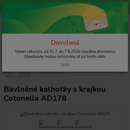
Vážení zákazníci, od 31.7. do 7.8.2026 čerpáme dovolenou
Objednávky budou vyřizovány až po tomto datu.
0
ks
+420 608 754 282
za
0 Kč
pište email, pokud nezvedám tel.
CZK
Menu
Dovolená
Vážení zákazníci, od 31.7. do 7.8.2026 čerpáme dovolenou
Hledat
Objednávky budou vyřizovány až po tomto datu.
Zavřít
Úvod
Kalhotky
Klasické kalhotky
Bavlněné kalhotky s krajkou
Cotonella AD178
Bavlněné kalhotky s krajkou
Cotonella AD178