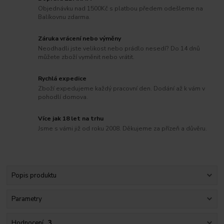
Objednávku nad 1500Kč s platbou předem odešleme na
Balíkovnu zdarma.
Záruka vrácení nebo výměny
Neodhadli jste velikost nebo prádlo nesedí? Do 14 dnů
můžete zboží vyměnit nebo vrátit.
Rychlá expedice
Zboží expedujeme každý pracovní den. Dodání až k vám v
pohodlí domova.
Více jak 18 let na trhu
Jsme s vámi již od roku 2008. Děkujeme za přízeň a důvěru.
Popis produktu
Parametry
Hodnocení
3