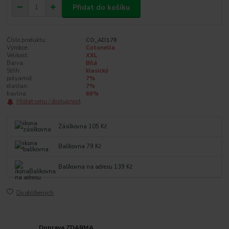
Přidat do košíku
Číslo produktu:
CO_AD178
Výrobce:
Cotonella
Velikost:
XXL
Barva:
Bílá
Střih:
klasický
polyamid:
7%
elastan:
7%
bavlna:
86%
Hlídat cenu / dostupnost
Zásilkovna 105 Kč
Balíkovna 79 Kč
Balíkovna na adresu 139 Kč
Do oblíbených
Doprava ZDARMA